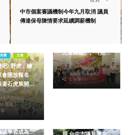
社會
生活
中市個案審議機制今年九月取消 議員
健康及醫療
文教
傳達保母陳情要求延續調薪機制
旅遊
綜合
王縣長率青農和農會
人員參訪新加坡「坡
元通綠能」。（照片
消費
文教
周為政
縣府提供）
吧! 野虎」繪
2024年八月17日
8,929 觀看
享會開放報名
1 分享
跟著石虎展開冒
獻元
程
24年八月06日
消費
文教
284 觀看
分享
部「產業新尖兵
生活
當靠山 水電
施工中公園遭闖入占
跨域學習成為營
用 台中市議員陳文