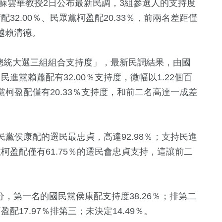
家蘇雲華教授2日公布最新民調，3組參選人的支持度
配32.00％、民眾黨柯盈配20.33％，前兩名差距僅
越賴清德。
國總統大選三組組合支持度」，最新民調結果，由國
民進黨賴蕭配有32.00％支持度，微幅以1.22個百
柯盈配僅有20.33％支持度，和前二名高達一成差
3
+
1053
+
1
+
11
+
黨侯康配的選民最忠貞，高達92.98％；支持民進
兩岸佛教文化交
專區
社會
兩岸藝苑天地
2024總統大
黨柯盈配僅有61.75％的選民會忠貞支持，這讓前二
流專區
1
+
+
548
+
463
+
54
+
部分，第一名的國民黨侯康配支持度38.26％；排第二
福建林公信俗文
文教
健康及醫療
影視
化專區
配17.97％排第三；未決定14.49％。