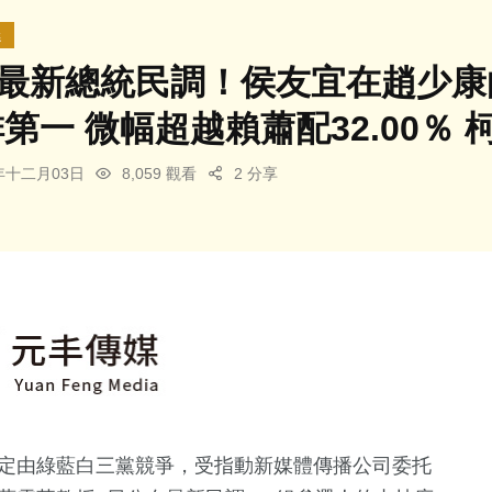
選
24最新總統民調！侯友宜在趙少康
排第一 微幅超越賴蕭配32.00％ 柯
3年十二月03日
8,059 觀看
2 分享
確定由綠藍白三黨競爭，受指動新媒體傳播公司委托