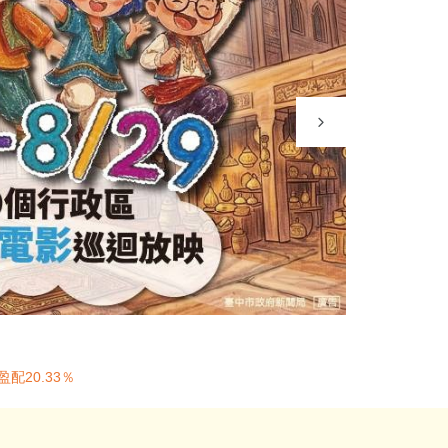
配20.33％