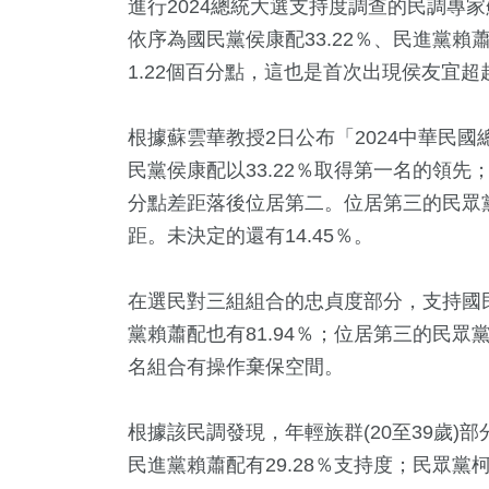
進行2024總統大選支持度調查的民調專
依序為國民黨侯康配33.22％、民進黨賴蕭
1.22個百分點，這也是首次出現侯友宜超
根據蘇雲華教授2日公布「2024中華民
民黨侯康配以33.22％取得第一名的領先；
分點差距落後位居第二。位居第三的民眾黨
距。未決定的還有14.45％。
28
+
6
+
908
+
128
+
10
+
在選民對三組組合的忠貞度部分，支持國民
兩岸道教文化交
岸
政治
運動
海峽論壇
黨賴蕭配也有81.94％；位居第三的民眾
流專區
名組合有操作棄保空間。
+
14
+
17
+
405
+
562
根據該民調發現，年輕族群(20至39歲)
藝
評論
司法放大鏡
財經及消費
綜合
民進黨賴蕭配有29.28％支持度；民眾黨柯盈