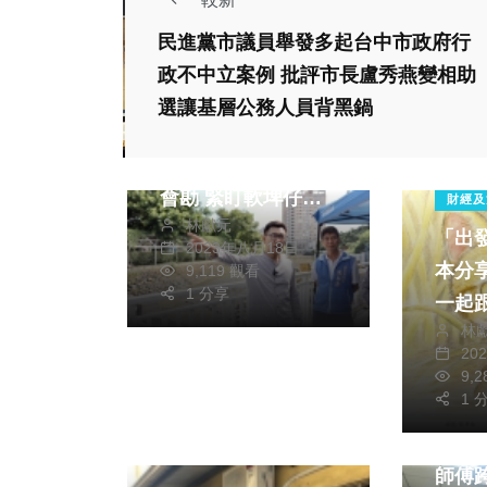
政治
民進黨市議員舉發多起台中市政府行
2024立委選戰
政不中立案例 批評市長盧秀燕變相助
生活
選讓基層公務人員背黑鍋
打造新地標，迎向幸
福城！立委江啟臣辦
會勘 緊盯軟埤仔溪
財經及
林獻元
水環境改善工程進度
「出發
2023年八月18日
本分
9,119 觀看
1 分享
一起
林
險旅
20
財經及
9,
1 
勞動
計畫」
師傅