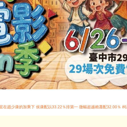
在趙少康的加乘下 侯康配以33.22％排第一 微幅超越賴蕭配32.00％ 柯盈