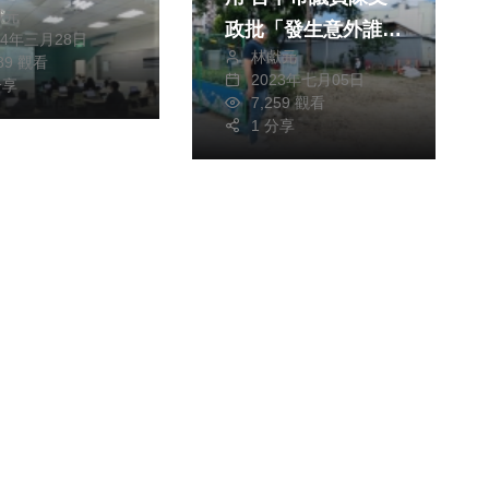
獻元
機電工程師
政批「發生意外誰負
24年三月28日
林獻元
責」
989 觀看
2023年七月05日
分享
7,259 觀看
1 分享