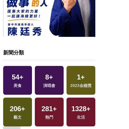
新聞分類
54
+
8
+
1
+
25
+
選
美食
演唱會
2023金鐘獎
2024立委選戰
206
+
281
+
1328
+
藝文
熱門
生活