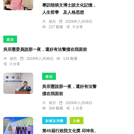
專訪陸炳文博士談文化記憶，
人生哲學 及人格思想
胡月
2026年八月06日
227 觀看
0 分享
政治
吳宗憲委員說那一夜，還好有法警擋在我面前
胡月
2026年八月06日
134 觀看
0 分享
政治
吳宗憲說那一夜，還好有法警
擋在我面前
胡月
2026年八月06日
308 觀看
1 分享
財經及消費
文教
第45屆行政院文化獎 邱坤良、