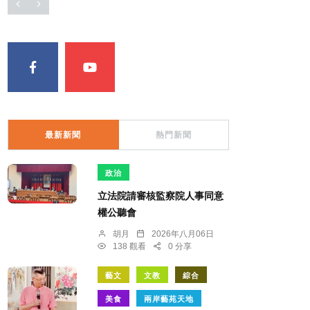
最新新聞
熱門新聞
政治
立法院請審核監察院人事同意
權公聽會
胡月
2026年八月06日
138 觀看
0 分享
藝文
文教
綜合
美食
兩岸藝苑天地