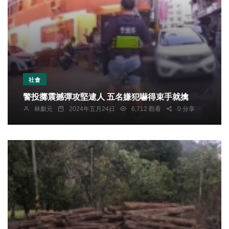
社會
警投擲震撼彈攻堅逮人 五名嫌犯嚇得束手就擒
林獻元
2024年五月24日
6,712 觀看
0 分享