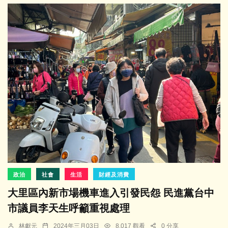
政治
社會
生活
財經及消費
大里區內新市場機車進入引發民怨 民進黨台中
市議員李天生呼籲重視處理
林獻元
2024年三月03日
8,017 觀看
0 分享