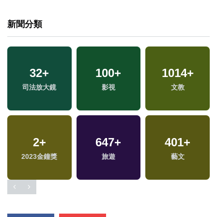
新聞分類
32
+
100
+
1014
+
司法放大鏡
影視
文教
2
+
647
+
401
+
2023金鐘獎
旅遊
藝文