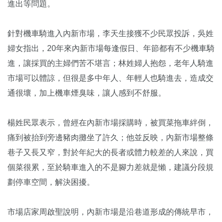
進出等問題。
針對機車騎進入內新市場，李天生接獲不少民眾投訴，吳姓
婦女指出，20年來內新市場每逢假日、年節都有不少機車騎
進，讓採買的主婦們苦不堪言；林姓婦人抱怨，老年人騎進
市場可以體諒，但很是多中年人、年輕人也騎進去，造成交
通很壞，加上機車煙臭味，讓人感到不舒服。
楊姓民眾表示，曾經在內新市場採購時，被買菜拖車絆倒，
痛到被抬到旁邊豬肉攤坐了許久；他並反映，內新市場整條
巷子又長又窄，對於年紀大的長者或體力較差的人來說，買
個菜很累，至於騎車進入的不是腳力差就是懶，建議分段規
劃停車空間，解決困擾。
市場店家周啟聖說明，內新市場是沿巷道形成的傳統早市，