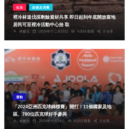
生活
財經及消費
裡冷林道伐採剩餘資材共享 即日起到年底開放當地
居民可至裡冷活動中心拾 取
林獻元
2024年十二月25日
4,834 觀看
0 分享
運動
「2024亞洲匹克球錦標賽」開打！11個國家及地
區、780位匹克球好手參與
林獻元
2024年十月24日
6,010 觀看
0 分享