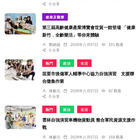
0 分享
健康及醫療
第三屆高齡健康產業博覽會世貿一館登場 「健康
新竹．全齡樂活」等你來體驗
鄭銘德
2026年八月07日
101 觀看
0 分享
熱門
政治
生活
苗栗市後備軍人輔導中心協力自強演習 支援聯
合徵集作業
林獻元
2026年八月07日
92 觀看
0 分享
熱門
政治
生活
雲林自強演習車機物資動員 整合軍民資源支援作
戰
林獻元
2026年八月07日
168 觀看