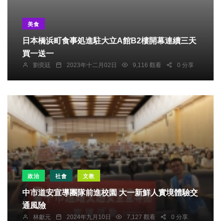
美食
日本橋浜町食事処進駐大立A館B2樓開幕連續三天
買一送一
劉奕廷
2023年十二月02日
9,116 觀看
0 分享
政治
社會
文教
中市道安宣導團隊前進校園 大一新鮮人實境體驗交
通風險
林獻元
2024年九月10日
7,127 觀看
0 分享