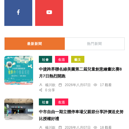
最新新聞
熱門新聞
社會
生活
藝文
中捷跨界聯名綠美圖第二屆兒童創意繪畫比賽8
月7日熱烈開跑
楊川欽
2026年八月07日
17 觀看
0 分享
社會
生活
中市自由一期立體停車場父親節分享評價送史努
比授權好禮
楊川欽
2026年八月07日
18 觀看