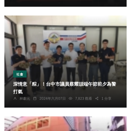
社會
深情意「粽」！台中市議員蔡耀頡端午節前夕為警
打氣
林獻元
2024年六月07日
7,823 觀看
1 分享