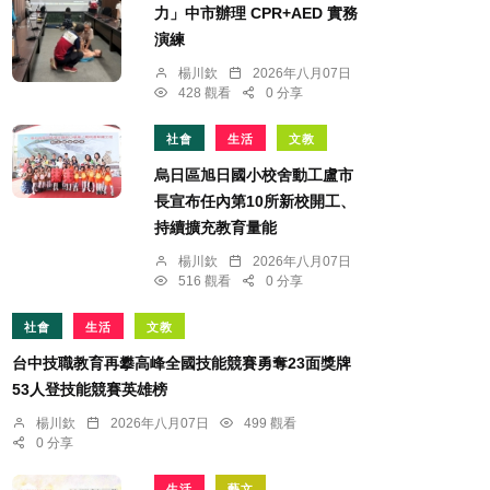
力」中市辦理 CPR+AED 實務
演練
楊川欽
2026年八月07日
428 觀看
0 分享
社會
生活
文教
烏日區旭日國小校舍動工盧市
長宣布任內第10所新校開工、
持續擴充教育量能
楊川欽
2026年八月07日
516 觀看
0 分享
社會
生活
文教
台中技職教育再攀高峰全國技能競賽勇奪23面獎牌
53人登技能競賽英雄榜
楊川欽
2026年八月07日
499 觀看
0 分享
生活
藝文