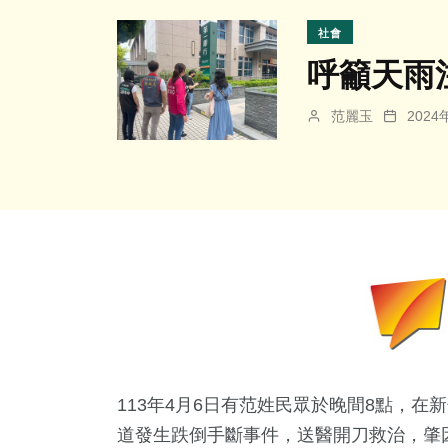
社會
呼籲天雨
范麗玉
202
113年4月6日有范姓民眾於晚間8點，在
新
道發生跌倒手斷事件，送醫開刀救治，肇