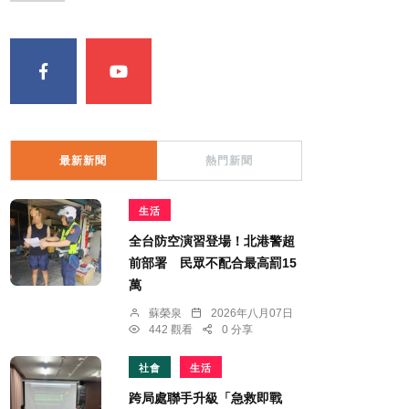
最新新聞
熱門新聞
生活
全台防空演習登場！北港警超
前部署 民眾不配合最高罰15
萬
蘇榮泉
2026年八月07日
442 觀看
0 分享
社會
生活
跨局處聯手升級「急救即戰