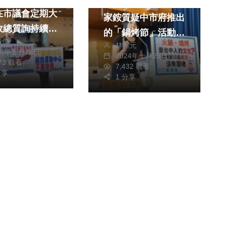
民進黨台中市議員張
在市議會定期大
家銨質疑中市府推出
政總質詢持續關
的「鍋烤節」活動僅
皓傑
安埔地區的重大
林獻元
著重於經濟層面 完
26年五月25日
2024年十月25日
全忽略文化內涵 淪
573 觀看
7,432 觀看
分享
為市府的宣傳噱頭
1 分享