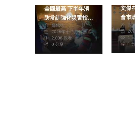
文傑
全國最高 下半年消
會市
防常訓強化災害指揮
張
鄭銘德
切甲
與應變能力
20
2025年十二月14日
建設
1,
2,808 觀看
1 
0 分享