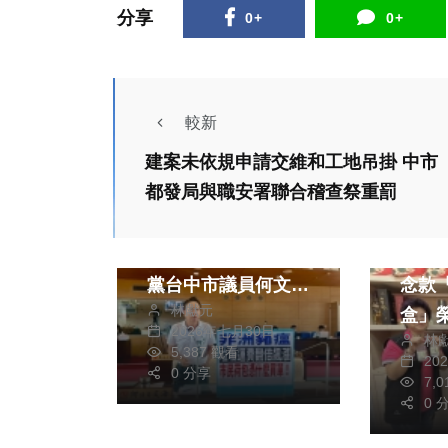
分享
0+
0+
較新
政治
生活
建案未依規申請交維和工地吊掛 中市
財經及消費
都發局與職安署聯合稽查祭重罰
生活
台中「廚餘垃圾亂
象」引爆民怨！民進
大安
黨台中市議員何文海
念款
林獻元
痛批盧市府政策失
盒」榮
2026年七月30日
林
誤、轉嫁成本
大嚴
5,387 觀看
20
0 分享
（G
7,
嚴選
0 
政治
社會
國民
新竹市科技產業密度