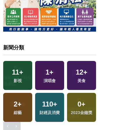
新聞分類
11
+
1
+
12
+
3
+
影視
演唱會
美食
司法放大鏡
2
+
110
+
0
+
0
+
文
綜藝
財經及消費
2023金鐘獎
兩岸藝苑天地