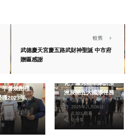
較舊
武德慶天宮慶五路武財神聖誕 中市府
贈匾感謝
政治
財經及消費
拓展台中經貿、文
區農會百周年紀
化！盧秀燕率隊訪澳
「芋薯燒酎禮
洲展開五大國際任務
獲2023年十
張皓傑
獻元
選穀得
2025年八月06日
23年十二月13日
3,301 觀看
OOD）產品競賽
011 觀看
0 分享
穀得佳作獎
分享
政治
財經及消費
黨台中市議員李