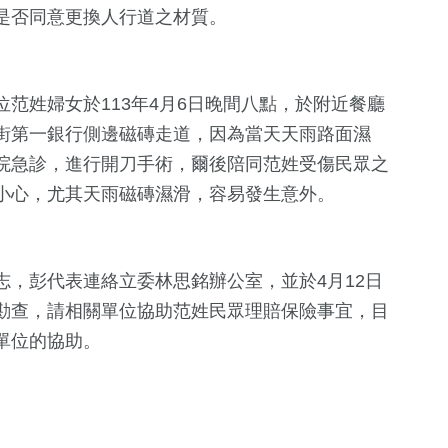
是否同意更換人行道之材質。
范姓婦女於113年4月6日晚間八點，於附近餐廳
街第一銀行側邊磁磚走道，因為當天天雨路面濕
院急診，進行開刀手術，爾後陪同范姓受傷民眾之
小心，尤其天雨磁磚濕滑，容易發生意外。
0
+
27
+
182
+
化交
兩岸佛教文化交
運動
政治
，彭代表連絡立委林思銘辦公室，並於4月12日
流專區
勘查，請相關單位協助范姓民眾理賠保險事宜，目
單位的協助。
0
+
360
+
56
+
福建林公信俗
生活
藝文
化專區