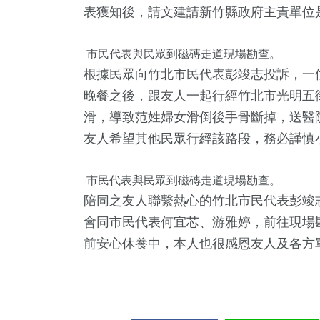
表獲知後，請文建請新竹縣政府主責單位
市民代表與民眾到磁磚走道現場勘查。
根據民眾向竹北市民代表彭竣志投訴，一位
晚餐之後，跟友人一起行經竹北市光明五
滑，導致范姓婦女滑倒後手骨斷掉，送醫
友人希望其他民眾行經該路段，務必謹慎
6
+
3
+
67
+
2
+
94
+
市民代表與民眾到磁磚走道現場勘查。
兩岸道教文
合
旅遊
評論
健康及醫療
陪同之友人聯繫熱心的竹北市民代表彭竣志
流專區
會同市民代表何宜芯、游雅婷，前往現場
前安心休養中，本人也很感恩友人及各方
6
+
3
+
303
+
門
2024總統大選
社會