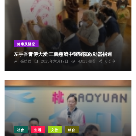
健康及醫療
左手香膏傳大愛 三義慈濟中醫醫院啟動器捐週
張皓傑
2025年六月17日
4,023 觀看
0 分享
社會
生活
文教
綜合