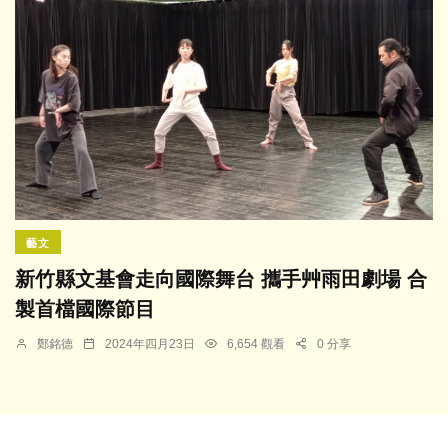
藝文
新竹縣文基會走向國際舞台 攜手艸雨田劇場 合
製首檔國際節目
鄭銘德
2024年四月23日
6,654 觀看
0 分享