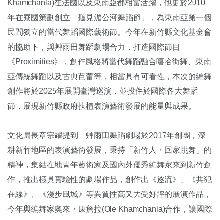
Khamchanla)在法國以及東南亞都相當活躍，他更於2010
年在寮國策劃創立「聽見湄公河舞蹈節」，為東南亞第一個
民間獨立的當代舞蹈國際藝術節。今年在新竹縣文化基金會
的協助下，與艸雨田舞蹈劇場合力，打造國際節目
《Proximities》，創作風格將當代舞蹈融合嘻哈街舞、東南
亞傳統舞蹈以及古典芭蕾等，相當具有可看性，本次的編舞
創作將於2025年展開臺灣巡演，並投件於國際各大舞蹈
節，展現新竹縣政府扶植表演藝術發展的能量與成果。
文化局長章宗耀提到，艸雨田舞蹈劇場於2017年創團，深
耕新竹地區的表演藝術發展，秉持「新竹人・回家跳舞」的
精神，集結在地青年藝術家及國內外優秀編舞家來到新竹創
作，推出極具實驗性的劇場作品，創作出《逐流》、《共犯
在線》、《漫步風城》等異質性高又大受好評的展演作品，
今年與編舞家奧來・康詹拉(Ole Khamchanla)合作，讓國際