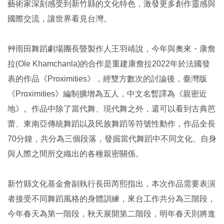
藝術家深刻感受到新竹縣的文化特色，激發更多創作靈感與
國際交流，讓世界看見台灣。
艸雨田舞蹈劇場團長暨製作人王羽靖說，今年與奧來・康詹
拉(Ole Khamchanla)的合作是重建康詹拉2022年於法國發
表的作品《Proximities》，經雙方數次的討論後，臺灣版
《Proximities》編制擴增為五人，中文名暫譯為《親密近
地》。作品中除了當代舞、現代舞之外，還可以看到古典芭
蕾、東南亞傳統舞蹈以及民族舞蹈等符號性動作，作品全長
70分鐘，共分為三個段落，發掘當代舞蹈中不同文化、自身
與人際之間所交織出的各種親密關係。
新竹縣文化基金會副執行長田芮熙指出，本次作品需要表演
者接受不同舞蹈風格的身體訓練，來台工作共分為三階段，
今年春天為第一階段，秋天展開第二階段，明年春天則將進