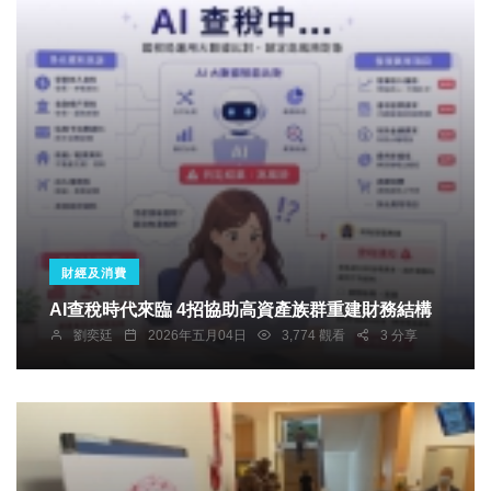
財經及消費
AI查稅時代來臨 4招協助高資產族群重建財務結構
劉奕廷
2026年五月04日
3,774 觀看
3 分享