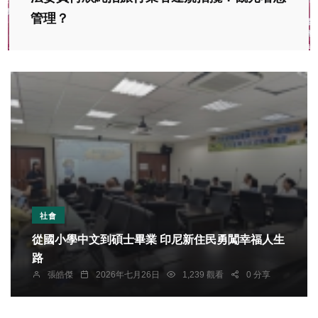
管理？
社會
從國小學中文到碩士畢業 印尼新住民勇闖幸福人生
路
張皓傑
2026年七月26日
1,239 觀看
0 分享