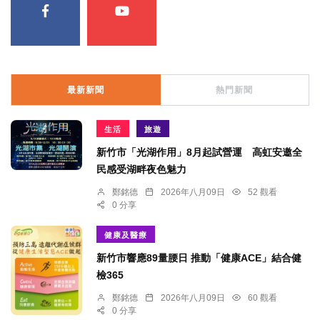
最新新聞
熱門新聞
生活
旅遊
新竹市「光湖作用」8月起試營運 高虹安邀全
民感受湖畔夜色魅力
鄭銘德
2026年八月09日
52 觀看
0 分享
健康及醫療
新竹市響應89量腰日 推動「健康ACE」結合健
檢365
鄭銘德
2026年八月09日
60 觀看
0 分享