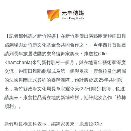
【記者鄭銘德／新竹報導】在新竹縣傑出演藝團隊艸雨田舞
蹈劇場與新竹縣文化基金會共同合作之下，今年四月首度邀
請到長年旅居法國的寮裔編舞家奧來・康詹拉(Ole
Khamchanla)來到新竹駐村一個月，與在地青年藝術家深度
交流，艸雨田舞蹈劇場成為第一個與奧來・康詹拉及他所屬
的法國舞團正式簽約的臺灣團隊，預計將於2025年共同演
出，新竹縣政府文化局長章宗耀今天(22日)特別接待，也邀
請奧來・康詹拉品嘗在地的新埔柿餅，期許此次合作「柿柿
順利」。
新竹縣長楊文科表示，編舞家奧來・康詹拉(Ole