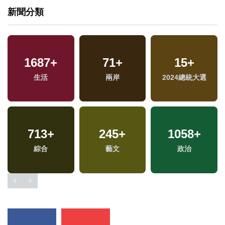
新聞分類
1687
+
71
+
15
+
專
生活
兩岸
2024總統大選
713
+
245
+
1058
+
綜合
藝文
政治