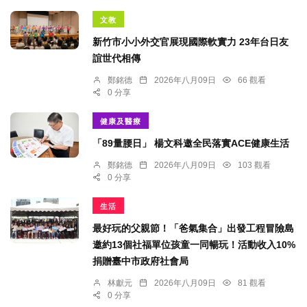
文教
新竹市小小外交官展現國際軟實力 23年台日友
誼世代相傳
鄭銘德
2026年八月09日
66 觀看
0 分享
健康及醫療
「89量腰日」 楊文科邀全民落實ACE健康生活
鄭銘德
2026年八月09日
103 觀看
0 分享
生活
最好玩的父親節！「爸氣集合」出發工程冒險島
邀約13個社福單位孩童一同暢玩！活動收入10%
捐贈臺中市政府社會局
林獻元
2026年八月09日
81 觀看
0 分享