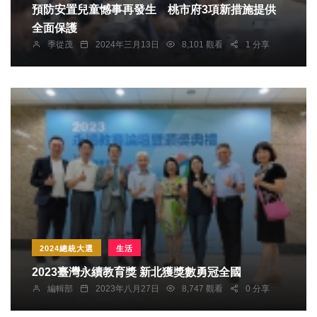
預防安置兒童憾事再發生 桃市府3項新措施提供
全面保護
季從茂
2024年三月13日
8,101 觀看
1 分享
2024總統大選
生活
2023臺灣永續教育獎 新北獲獎數勇冠全國
編輯部
2023年八月27日
8,747 觀看
0 分享