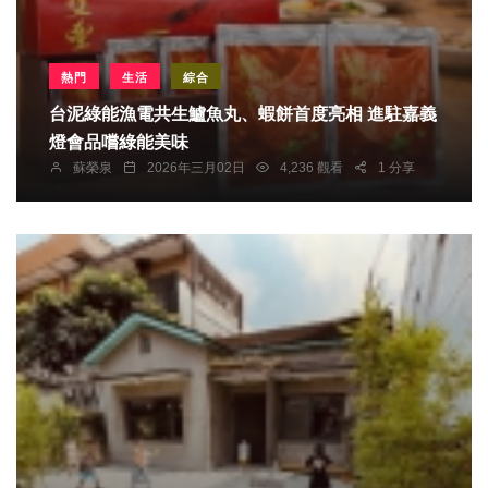
熱門
生活
綜合
台泥綠能漁電共生鱸魚丸、蝦餅首度亮相 進駐嘉義
燈會品嚐綠能美味
蘇榮泉
2026年三月02日
4,236 觀看
1 分享