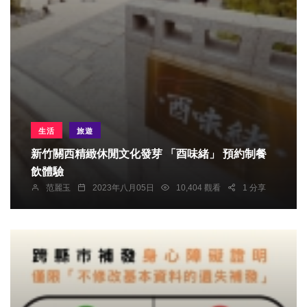
生活
旅遊
新竹關西精緻休閒文化發芽 「酉味緒」 預約制餐
飲體驗
范麗玉
2023年八月05日
10,404 觀看
1 分享