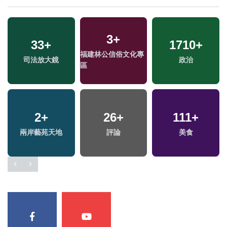
777
+
108
+
104
+
財經及消費
兩岸
影視
15
+
51
+
2
+
綜藝
2024立委選戰
2023金鐘獎