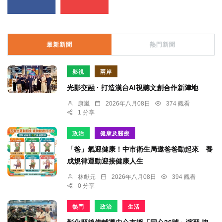
最新新聞
熱門新聞
影視
兩岸
光影交融 · 打造漢台AI視聽文創合作新陣地
康嵐
2026年八月08日
374 觀看
1 分享
政治
健康及醫療
「爸」氣迎健康！中市衛生局邀爸爸動起來 養
成規律運動迎接健康人生
林獻元
2026年八月08日
394 觀看
0 分享
熱門
政治
生活