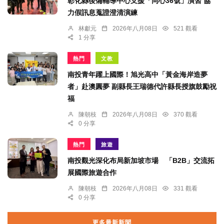
彰化縣後備輔導中心支援「同心36號」演習 協
力假訊息蒐證澄清演練
林獻元
2026年八月08日
521 觀看
1 分享
熱門
文教
南投青年躍上國際！旭光高中「黃金海岸造夢
者」赴澳圓夢 副縣長王瑞德代許縣長授旗鼓勵祝
福
陳朝枝
2026年八月08日
370 觀看
0 分享
熱門
旅遊
南投觀光深化布局新加坡市場 「B2B」交流拓
展國際旅遊合作
陳朝枝
2026年八月08日
331 觀看
0 分享
更多最新新聞