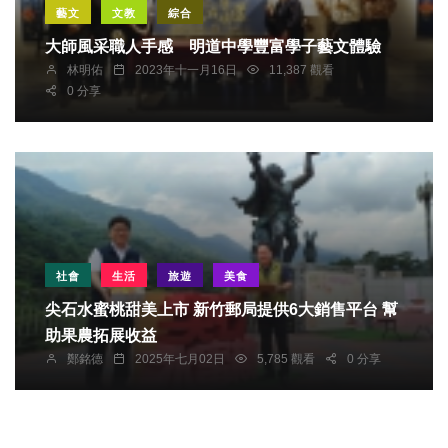
藝文
文教
綜合
大師風采職人手感 明道中學豐富學子藝文體驗
林明佑
2023年十一月16日
11,387 觀看
0 分享
社會
生活
旅遊
美食
尖石水蜜桃甜美上市 新竹郵局提供6大銷售平台 幫
助果農拓展收益
鄭銘德
2025年七月02日
5,785 觀看
0 分享