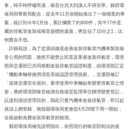
車，時不時呼嘯而過，噪音分貝大到讓人不得安寧。縣府環
保局與警察局配合，從去年11月份開始推出了一個稽查的專
案，統計到今年2月份，累計攔查了約800件，其中77件是
屬於排氣管改裝或噪音超標的違規，將近佔了10分之1，比
例實在不低。
許縣長說，為了從源頭徹底改善改裝排氣管汽機車製造噪
音公周的問題，雖然不能禁止民眾及業者改裝排氣管，環境
部與交通部已共同推動改裝排氣管認證制度，由環境部訂定
「機動車輛替換用消音系統認證管理規範」，交通部修訂
「道路交通安全規則」要求使用中車輛如有變更排氣管之情
形，應經環境部噪音檢測合格後至監理單位辦理變更登記，
以達到源頭管理目的，因此只要汽機車改裝排氣管，即日起
就須上網登錄，南投縣環保局更會從4月29號下周一開始，
全面啟動免費改裝排氣管的檢測。
縣府環保局補充說明指出，依照現行的噪音防制法的規