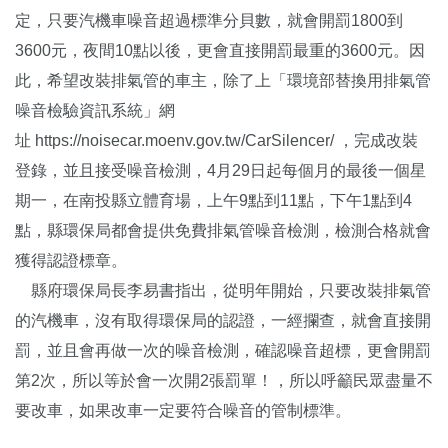
定，只要汽機車噪音超過標準分貝數，就會開罰1800到
3600元，夜間10點以後，更會直接開罰最重的3600元。因
此，希望改裝排氣管的車主，除了上「環境部替換用排氣管
噪音檢驗資訊系統」網
址
https://noisecar.moenv.gov.tw/CarSilencer/
，完成改裝
登錄，並且接受噪音檢測，4月29日起每個月的最後一個星
期一，在南投縣立體育場，上午9點到11點，下午1點到4
點，縣環保局都會提供免費排氣管噪音檢測，檢測合格就會
獲得認證標章。
縣府環保局長李易書指出，從明年開始，只要改裝排氣管
的汽機車，沒有取得環保局的認證，一經攔查，就會直接開
罰，並且會再做一次的噪音檢測，確認噪音超標，更會開罰
第2次，所以等於會一次開2張罰單！，所以呼籲民眾盡量不
要改車，如果改車一定要符合噪音的管制標準。