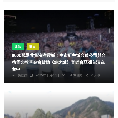
政治
藝文
8000觀眾共賞海洋震撼！中市府主辦台積公司與台
積電文教基金會贊助《鯨之謎》音樂會亞洲首演在
台中
張皓傑
2025年十月07日
3,478 觀看
0 分享