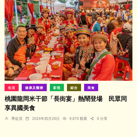
生活
健康及醫療
影視
綜合
美食
桃園龍岡米干節「長街宴」熱鬧登場 民眾同
享異國美食
季從茂
2024年四月28日
9,870 觀看
0 分享