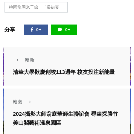
桃園龍岡米干節 「長街宴」
分享
0+
0+
較新
清華大學歡慶創校113週年 校友投注新能量
較舊
2024攝影大師翁庭華師生聯誼會 尋幽探勝竹
美山閣藝術溫泉園區