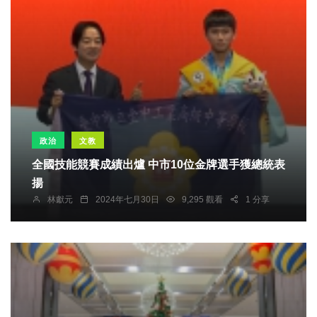
政治
文教
全國技能競賽成績出爐 中市10位金牌選手獲總統表
揚
林獻元
2024年七月30日
9,295 觀看
1 分享