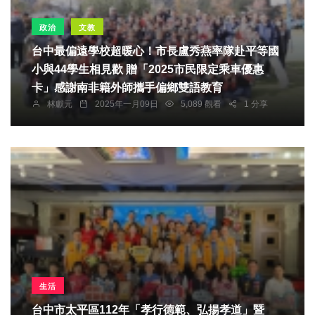
政治
文教
台中最偏遠學校超暖心！市長盧秀燕率隊赴平等國
小與44學生相見歡 贈「2025市民限定乘車優惠
卡」感謝南非籍外師攜手偏鄉雙語教育
林獻元
2025年一月09日
5,089 觀看
1 分享
生活
台中市太平區112年「孝行德範、弘揚孝道」暨