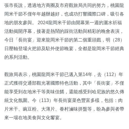
張市長說，透過地方商圈及市府觀旅局共同的努力，桃園龍
岡米干節不僅年年越辦越好，也成功打響國際口碑，吸引各
地的朋友參與。 2024龍岡米干節由開幕第一週的灑水祈福
活動揭開序幕，接著是熱鬧的踩街活動與精彩的晚會表演，
今日「長街宴」迎來龍岡米干節的第二個重頭戲，明（28）
日壓軸登場火把節及駐外使節晚宴，全都是龍岡米干節經典
的系列活動。
觀旅局表示，桃園龍岡米干節已邁入第14年，去（112）年
正式獲得交通部觀光署國際特色活動，其中「長街宴」不僅
能享受到在地米干等美味佳餚，還能感受到哈尼族的悠久傳
統文化氛圍。今（113）年長街宴菜色豐富多樣，包括：肉
片米干、豌豆粉、大薄片、眷村滷味拼盤等，盼為參與者帶
來一場在地美食與文化饗宴。