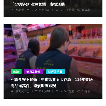
「父德堪欽 浩瀚寬闊」表揚活動
林獻元
2023年七月30日
7,126 觀看
0 分享
政治
健康及醫療
財經及消費
守護食安不鬆懈！中市落實五大作為 114年查驗
肉品逾萬件、違規即查即辦
林獻元
2026年四月01日
2,790 觀看
1 分享