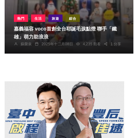
熱門
生活
旅遊
綜合
嘉義福容 voco首創全台耶誕毛孩點燈 聯手「鐵
雄」萌力助浪浪
蘇榮泉
2025年十二月08日
4,235 觀看
1 分享