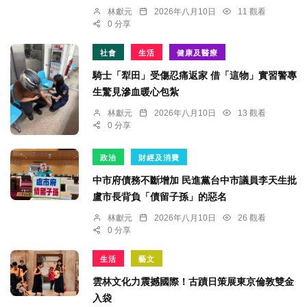
林獻元
2026年八月10日
11 觀看
0 分享
社會
生活
健康及醫療
騎士「犁田」受傷忍痛返家 借「這物」實習警專
生驚見滲血暖心包紮
林獻元
2026年八月10日
13 觀看
0 分享
政治
財經及消費
中市府債務不斷增加 民進黨台中市議員李天生批
盧市長背負「債留子孫」的惡名
林獻元
2026年八月10日
26 觀看
0 分享
生活
藝文
雲林文化力震撼國際！古蹟日策展東京倫敦雙金
入袋