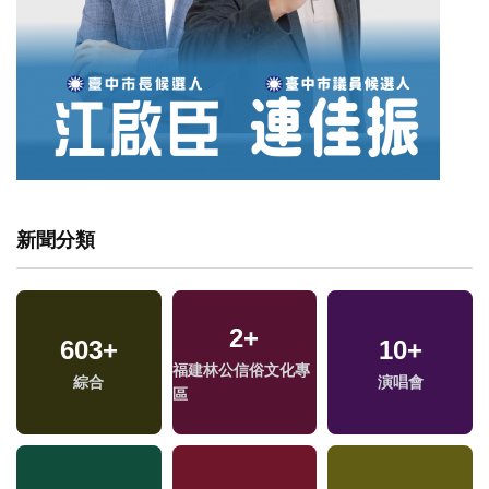
新聞分類
2
+
603
+
10
+
福建林公信俗文化專
綜合
演唱會
區