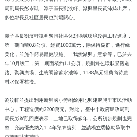
局副局長彭岑凱、潭子區長劉汶軒、聚興里長黃沛綺出席，
多位鄰長及社區居民也到場關心。
潭子區長劉汶軒說明聚興社區休憩場域環境改善工程進度，
第一期面積0.8公頃、經費1000萬元，除保留樹群，進行綠
美化，並施作簡易體健設施、「我愛聚興」意象等，已於去
年10月竣工；第二期面積約1.1公頃，規劃綠色環狀景觀道
路、聚興廣場、生態調節蓄水池等，1188萬元經費尚待農
村水保署核撥。
劉汶軒並提出利用新興國小旁剩餘用地興建聚興里市民活動
中心，工程造價約2208萬元。對此， 臺中市政府民政局副
局長彭岑凱回應表示，土地已取得多年，公所初步規劃也完
整，允諾優先納入114年預算編列，並請楊立委協助爭取中
央前瞻計畫補助。