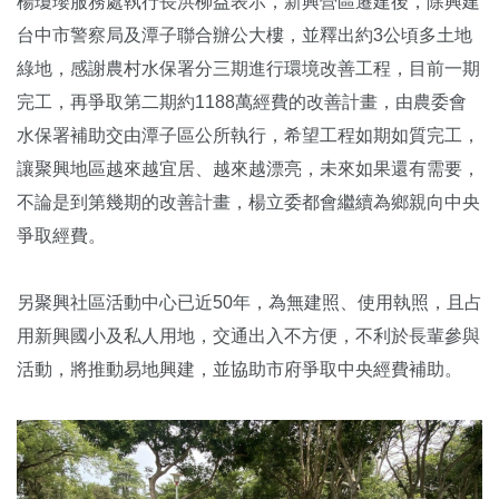
楊瓊瓔服務處執行長洪柳益表示，新興營區遷建後，除興建
台中市警察局及潭子聯合辦公大樓，並釋出約3公頃多土地
綠地，感謝農村水保署分三期進行環境改善工程，目前一期
完工，再爭取第二期約1188萬經費的改善計畫，由農委會
水保署補助交由潭子區公所執行，希望工程如期如質完工，
讓聚興地區越來越宜居、越來越漂亮，未來如果還有需要，
不論是到第幾期的改善計畫，楊立委都會繼續為鄉親向中央
爭取經費。
另聚興社區活動中心已近50年，為無建照、使用執照，且占
用新興國小及私人用地，交通出入不方便，不利於長輩參與
活動，將推動易地興建，並協助市府爭取中央經費補助。