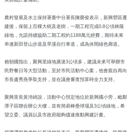
農村發展及水土保持署臺中分署長陳榮俊表示，新興營區遷
建後，保留上百棵大樹及老樹，一期工程完成0.8公頃林蔭
綠地，允諾持續協助二期工程約1188萬元經費，期待未來
串連新田登山步道及旱溪自行車道，成為休閒綠色廊道。
賴朝國指出，聚興里綠地廣達3公頃多，建議未來可舉辦市
民野餐日等大型活動，至於市民活動中心案，他會親自再向
市長盧秀燕爭取支持，並在議會審查預算時全力支持。
聚興里長黃沛綺說，活動中心預定地位於新興國小旁，毗鄰
潭子區聯合辦公大樓，並有簡易棒壘球場及3公頃綠地，希
望立委、議員以及市政府能夠儘速推動興建計畫。