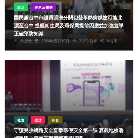
政治
健康及醫療
國民黨台中市議員張瀞分關切登革熱病媒蚊可能北
漂至台中 提醒衛生局及環保局提前因應並加強宣導
正確預防知識
林獻元
2024年五月10日
7,130 觀看
0 分享
社會
生活
綜合
守護兒少網路安全直擊寒假安全第一課 嘉義地檢署