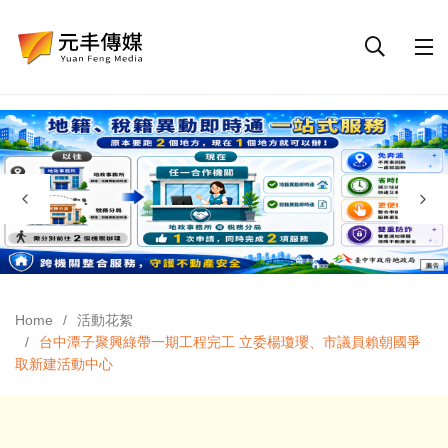
Home
活動花絮
台中潭子聚興綠帶一期工程完工 立委楊瓊瓔、市議員賴朝國爭
取新建活動中心