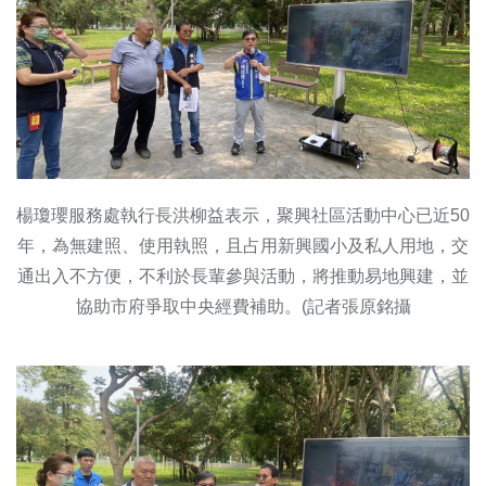
楊瓊瓔服務處執行長洪柳益表示，聚興社區活動中心已近50
年，為無建照、使用執照，且占用新興國小及私人用地，交
通出入不方便，不利於長輩參與活動，將推動易地興建，並
協助市府爭取中央經費補助。(記者張原銘攝