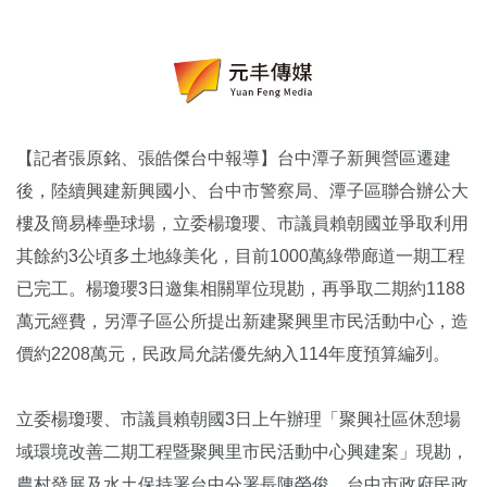
【記者張原銘、張皓傑台中報導】台中潭子新興營區遷建
後，陸續興建新興國小、台中市警察局、潭子區聯合辦公大
樓及簡易棒壘球場，立委楊瓊瓔、市議員賴朝國並爭取利用
其餘約3公頃多土地綠美化，目前1000萬綠帶廊道一期工程
已完工。楊瓊瓔3日邀集相關單位現勘，再爭取二期約1188
萬元經費，另潭子區公所提出新建聚興里市民活動中心，造
價約2208萬元，民政局允諾優先納入114年度預算編列。
立委楊瓊瓔、市議員賴朝國3日上午辦理「聚興社區休憩場
域環境改善二期工程暨聚興里市民活動中心興建案」現勘，
農村發展及水土保持署台中分署長陳榮俊、台中市政府民政