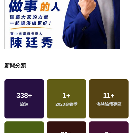
新聞分類
338
+
1
+
11
+
專
旅遊
2023金鐘獎
海峽論壇專區