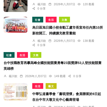
楊川欽
2026年八月07日
120 觀看
0 分享
社會
生活
文教
烏日區旭日國小校舍動工盧市長宣布任內第10所
新校開工、持續擴充教育量能
楊川欽
2026年八月07日
138 觀看
0 分享
社會
生活
文教
台中技職教育再攀高峰全國技能競賽勇奪23面獎牌53人登技能競賽
英雄榜
楊川欽
2026年八月07日
149 觀看
0 分享
生活
藝文
中華弘道書學會「書硯澄懷」會員聯展於8日起
在台中市大墩文化中心藝廊登場