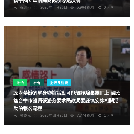
攜手國立華南高商觀護專題演講
蘇榮泉
2025年一月20日
5,964 觀看
0 分享
政治
社會
財經及消費
政府舉辦的單身聯誼活動可能被詐騙集團盯上 國民
黨台中市議員張瀞分要求民政局要謹慎安排相關活
動的報名流程
林獻元
2025年四月23日
7,774 觀看
1 分享