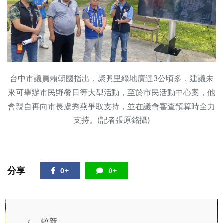
台中市議員賴朝國指出，聚興里綠地廣達3公頃多，建議未
來可舉辦市民野餐日等大型活動，至於市民活動中心案，他
會親自再向市長盧秀燕爭取支持，並在議會審查預算時全力
支持。(記者張原銘攝)
分享
0+
0+
較新