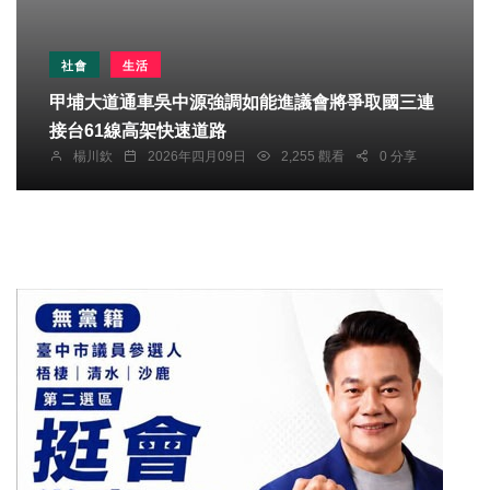
社會
生活
甲埔大道通車吳中源強調如能進議會將爭取國三連
接台61線高架快速道路
楊川欽
2026年四月09日
2,255 觀看
0 分享