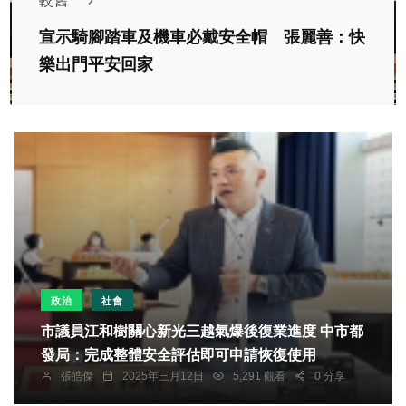
較舊
宣示騎腳踏車及機車必戴安全帽 張麗善：快
樂出門平安回家
政治
社會
市議員江和樹關心新光三越氣爆後復業進度 中市都
發局：完成整體安全評估即可申請恢復使用
張皓傑
2025年三月12日
5,291 觀看
0 分享