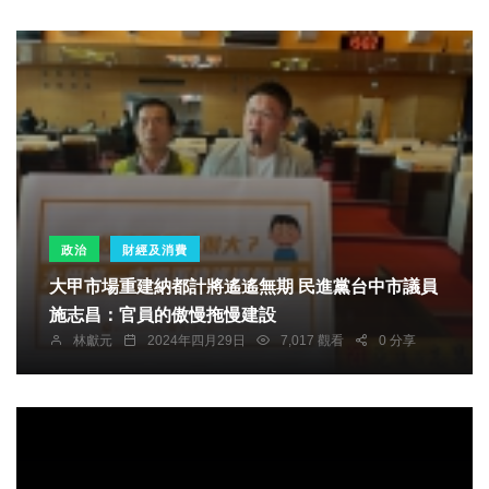
政治
財經及消費
大甲市場重建納都計將遙遙無期 民進黨台中市議員
施志昌：官員的傲慢拖慢建設
林獻元
2024年四月29日
7,017 觀看
0 分享