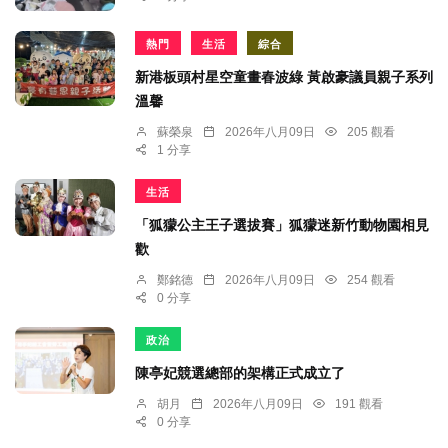
熱門
生活
綜合
新港板頭村星空童畫春波綠 黃啟豪議員親子系列
溫馨
蘇榮泉
2026年八月09日
205 觀看
1 分享
生活
「狐獴公主王子選拔賽」狐獴迷新竹動物園相見
歡
鄭銘德
2026年八月09日
254 觀看
0 分享
政治
陳亭妃競選總部的架構正式成立了
胡月
2026年八月09日
191 觀看
0 分享