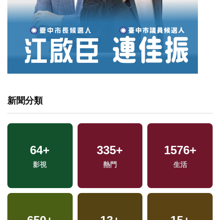
新聞分類
64
+
335
+
1576
+
兩
影視
熱門
生活
區