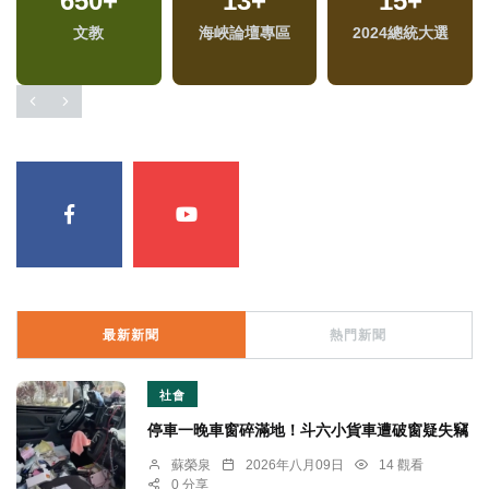
650
+
13
+
15
+
專
文教
海峽論壇專區
2024總統大選
最新新聞
熱門新聞
社會
停車一晚車窗碎滿地！斗六小貨車遭破窗疑失竊
蘇榮泉
2026年八月09日
14 觀看
0 分享