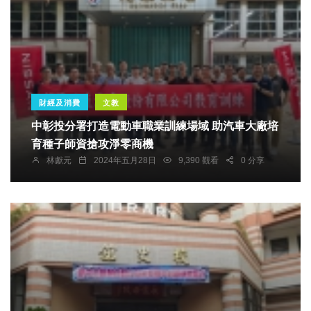
財經及消費
文教
中彰投分署打造電動車職業訓練場域 助汽車大廠培
育種子師資搶攻淨零商機
林獻元
2024年五月28日
9,390 觀看
0 分享