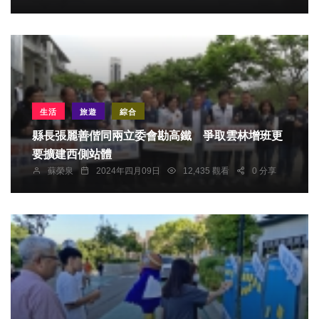
生活
旅遊
綜合
縣長張麗善偕同兩立委會勘高鐵 爭取雲林增班更
要擴建西側站體
蘇榮泉
2024年四月09日
12,435 觀看
0 分享