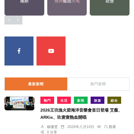
兩岸
生活
社會
最新新聞
熱門新聞
熱門
生活
影視
旅遊
綜合
2026王功漁火節海洋音樂會首日登場 艾薇、
ARKis、玖壹壹熱血開唱
楊珊雯
2026年八月10日
71 觀看
0 分享