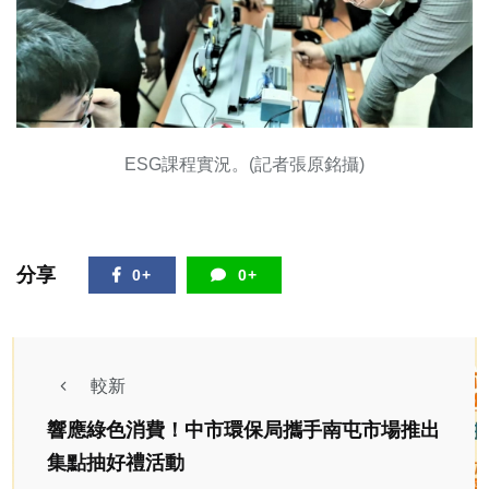
ESG課程實況。(記者張原銘攝)
分享
0+
0+
較新
響應綠色消費！中市環保局攜手南屯市場推出
集點抽好禮活動