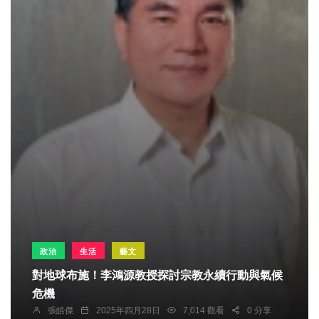
政治
生活
藝文
對地球布施！李鴻源教授探討宗教永續行動與氣候
危機
張皓傑
2025年四月28日
7,014 觀看
0 分享