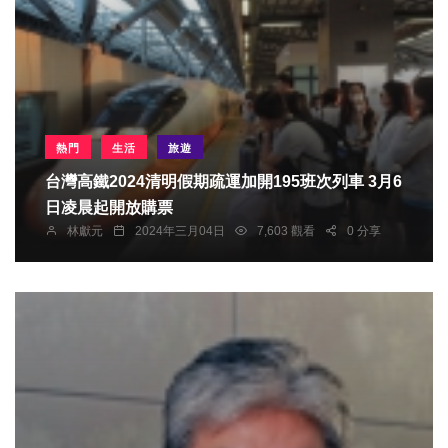
熱門
生活
旅遊
台灣高鐵2024清明假期疏運加開195班次列車 3月6
日凌晨起開放購票
林獻元
2024年三月04日
7,603 觀看
0 分享