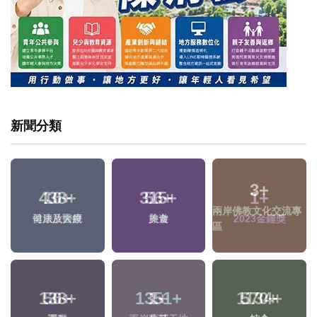
新聞分類
16
+
56
+
1
+
專
司法放大鏡
美食
2023金鐘獎
56
+
1351
+
1134
+