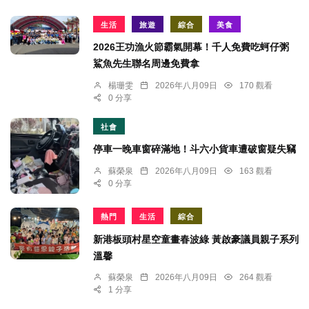
生活
旅遊
綜合
美食
2026王功漁火節霸氣開幕！千人免費吃蚵仔粥
鯊魚先生聯名周邊免費拿
楊珊雯
2026年八月09日
170 觀看
0 分享
社會
停車一晚車窗碎滿地！斗六小貨車遭破窗疑失竊
蘇榮泉
2026年八月09日
163 觀看
0 分享
熱門
生活
綜合
新港板頭村星空童畫春波綠 黃啟豪議員親子系列
溫馨
蘇榮泉
2026年八月09日
264 觀看
1 分享