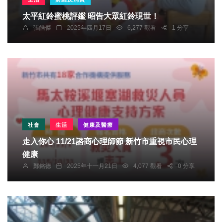
太平紅鈴蜜桃評鑑 昭告大眾紅鈴現世！
張皓傑
2025年四月17日
6,277 觀看
1 分享
社會
生活
健康及醫療
走入你心 11/21諮商心理師節 新竹市重視市民心理
健康
鄭銘德
2025年十一月21日
4,077 觀看
0 分享