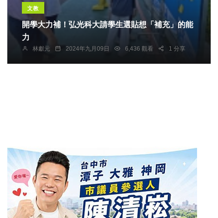
文教
開學大力補！弘光科大請學生選貼想「補充」的能
力
林獻元
2024年九月09日
6,436 觀看
1 分享