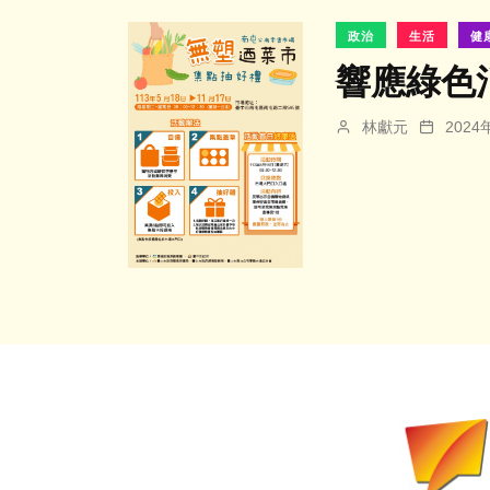
政治
生活
健
響應綠色
林獻元
202