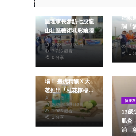
熱門
藝文
學甲
七股區長李佳隆率社
活動
區理事長參訪七股龍
調「
山社區藝術巷彩繪牆
黃
表示
編輯部
20
2023年十月31日
9,
7,735 觀看
1 
0 分享
財經及消費
手搖飲跨足微醺市
場！ 臺虎精釀Ｘ大
茗推出「桂花檸檬四
張皓傑
季春」調酒 搶攻微
健康及
2026年六月12日
醺商機
1,985 觀看
13
1 分享
肌炎 「微型心臟幫
浦」