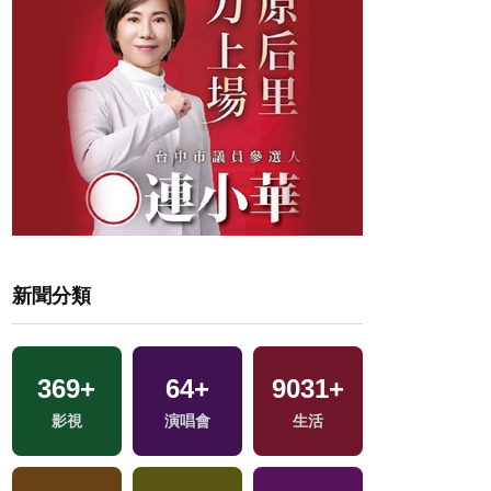
新聞分類
26
+
369
+
64
+
9031
+
交
兩岸佛教文化交
影視
演唱會
生活
流專區