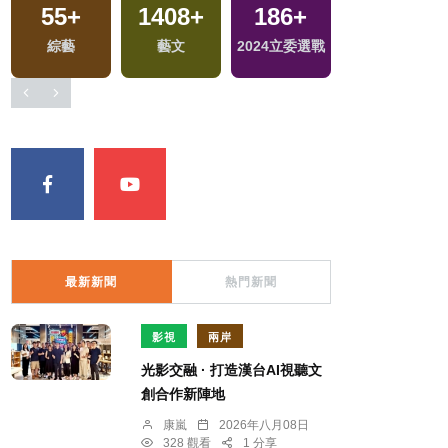
55
+
1408
+
186
+
文
綜藝
藝文
2024立委選戰
最新新聞
熱門新聞
影視
兩岸
光影交融 · 打造漢台AI視聽文
創合作新陣地
康嵐
2026年八月08日
328 觀看
1 分享