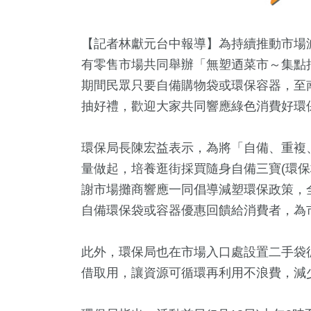
【記者林獻元台中報導】為持續推動市場
有零售市場共同舉辦「無塑迺菜市～集點抽
期間民眾只要自備購物袋或環保容器，至
抽好禮，歡迎大家共同響應綠色消費好環
環保局長陳宏益表示，為將「自備、重複
量做起，培養逛街採買隨身自備三寶(環保
謝市場攤商響應一同倡導減塑環保政策，
自備環保袋或容器優惠回饋給消費者，為
0
+
1954
+
409
+
98
+
9
+
此外，環保局也在市場入口處設置二手袋
放大鏡
熱門
美食
評論
兩岸藝苑
借取用，讓資源可循環再利用不浪費，減