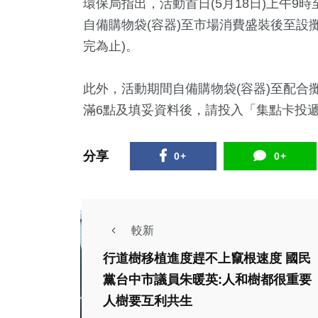
環保局指出，活動首日(5月18日)上午9
72
+
84
+
2758
+
7
+
2267
自備購物袋(容器)至市場消費盛裝後至設
治
2024總統大選
財經及消費
2023金鐘獎
旅遊
完為止)。
此外，活動期間自備購物袋(容器)至配合
滿6點及填妥資料後，請投入「集點卡投
分享
0+
0+
較新
行道樹移植進度趕不上竄根速度 國民
黨台中市議員朱暖英:人和樹都很重要
社會
人樹要互利共生
健康及