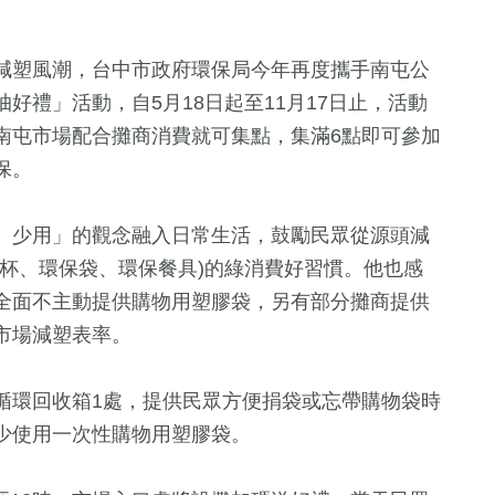
減塑風潮，台中市政府環保局今年再度攜手南屯公
好禮」活動，自5月18日起至11月17日止，活動
南屯市場配合攤商消費就可集點，集滿6點即可參加
保。
、少用」的觀念融入日常生活，鼓勵民眾從源頭減
杯、環保袋、環保餐具)的綠消費好習慣。他也感
全面不主動提供購物用塑膠袋，另有部分攤商提供
市場減塑表率。
215
+
3209
+
3793
+
7587
+
循環回收箱1處，提供民眾方便捐袋或忘帶購物袋時
兩岸道教文化
天地
健康及醫療
文教
社會
少使用一次性購物用塑膠袋。
流專區