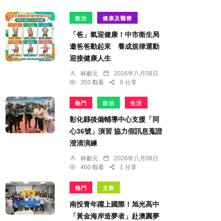
政治
健康及醫療
「爸」氣迎健康！中市衛生局
邀爸爸動起來 養成規律運動
迎接健康人生
林獻元
2026年八月08日
350 觀看
0 分享
熱門
政治
生活
彰化縣後備輔導中心支援「同
心36號」演習 協力假訊息蒐證
澄清演練
林獻元
2026年八月08日
460 觀看
1 分享
熱門
文教
南投青年躍上國際！旭光高中
「黃金海岸造夢者」赴澳圓夢