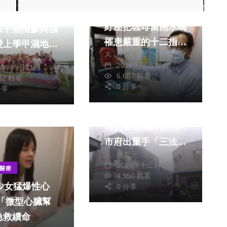
40多歲上班族為了
濕地保育輕旅行
紓壓把咖啡當開水喝
親子熱情參與強
罹患嚴重的十二指腸
愛上學甲濕地」
林獻元
潰瘍及輕微的胃潰瘍
永豐
不虛此行
2024年三月20日
24年八月11日
6,607 觀看
782 觀看
0 分享
分享
社會
全聯大肚廠房新建工
程火警造成9死8 中
市府出重手「三法併
林獻元
罰」
2024年十二月20日
醫療
4,950 觀看
歲少女猛爆性心
0 分享
急救續命