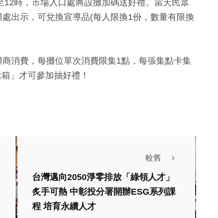
13
+
時至12時，市場入口處將設攤加碼送好禮。當天民眾
+
74
+
927
+
3815
+
攤處出示，可兌換宣導品(每人限換1份，數量有限換
福建林公信俗
海峽論壇專區
運動
綜合
化專區
攤商消費，每攤位單次消費限集1點，每張集點卡集
遞箱」才可參加抽好禮！
較舊
台灣邁向2050淨零排放「綠領人才」
炙手可熱 中彰投分署開辦ESG系列課
生活
程 培育永續人才
健康及醫療
醫療
影視