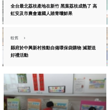
全台最北荔枝產地在新竹 黑葉荔枝成熟了 高
虹安及市農會邀國人踏青嚐鮮果
較舊
縣府於中興新村推動自備環保袋購物 減塑送
好禮活動