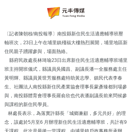
〔記者陳朝枝∕南投報導〕南投縣新住民生活適應輔導班壓
軸班次，23日上午在埔里鎮殘福大樓熱烈展開，埔里地區新
住民親子踴躍參與，場面熱絡。
縣府民政處長林琦瑜23日出席新住民生活適應輔導班埔里
班主持開班儀式，縣議員吳國昌、副議長潘一全服務處主任
黃明輝、縣議員黃世芳服務處特助黃志學、鎮民代表李春
生、社團法人南投縣新住民產業協會理事長蒙彥臻都到場參
與，南投縣體育會理事長羅俞欣也代表潘副議長前來問候參
與課程的新住民學員。
林處長表示，為落實許縣長「城鄉兼顧，多元共好」的理
念，該處於5月至6 月辦理新住民生活適應輔導班，共計有9
天課程，此次是最後一堂課程，由埔里鎮戶政事務所承辦，