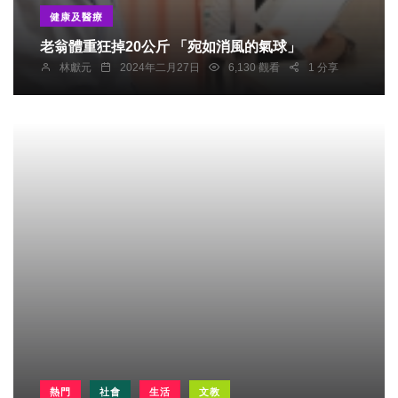
健康及醫療
老翁體重狂掉20公斤 「宛如消風的氣球」
林獻元
2024年二月27日
6,130 觀看
1 分享
熱門
社會
生活
文教