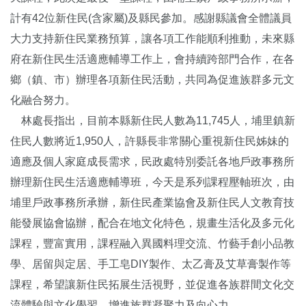
計有42位新住民(含家屬)及縣民參加。感謝縣議會全體議員
大力支持新住民業務預算，讓各項工作能順利推動，未來縣
府在新住民生活適應輔導工作上，會持續跨部門合作，在各
鄉（鎮、市）辦理各項新住民活動，共同為促進族群多元文
化融合努力。
林處長指出，目前本縣新住民人數為11,745人，埔里鎮新
住民人數將近1,950人，許縣長非常關心重視新住民姊妹的
適應及個人家庭成長需求，民政處特別委託各地戶政事務所
辦理新住民生活適應輔導班，今天是系列課程壓軸班次，由
埔里戶政事務所承辦，新住民產業協會及新住民人文教育技
能發展協會協辦，配合在地文化特色，規畫生活化及多元化
課程，豐富實用，課程融入異國料理交流、竹藝手創小品教
學、居留與定居、手工皂DIY製作、太乙膏及艾草膏製作等
課程，希望讓新住民拓展生活視野，並促進各族群間文化交
流體驗與文化學習，增進族群凝聚力及向心力。