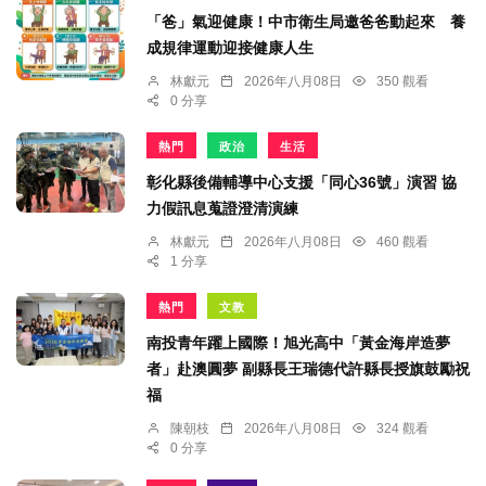
「爸」氣迎健康！中市衛生局邀爸爸動起來 養
成規律運動迎接健康人生
林獻元
2026年八月08日
350 觀看
0 分享
熱門
政治
生活
彰化縣後備輔導中心支援「同心36號」演習 協
力假訊息蒐證澄清演練
林獻元
2026年八月08日
460 觀看
1 分享
熱門
文教
南投青年躍上國際！旭光高中「黃金海岸造夢
者」赴澳圓夢 副縣長王瑞德代許縣長授旗鼓勵祝
福
陳朝枝
2026年八月08日
324 觀看
0 分享