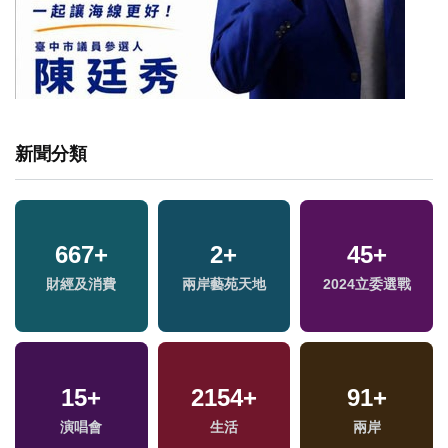
新聞分類
667
+
2
+
45
+
財經及消費
兩岸藝苑天地
2024立委選戰
15
+
2154
+
91
+
演唱會
生活
兩岸