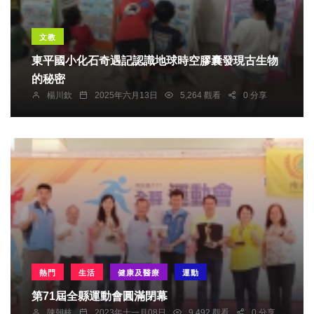
文教
東平國小化石奇遇記認識地球時空膠囊發現古生物
的秘密
楊川欽
2025年六月13日
5,264 觀看
0 分享
熱門
生活
健康及醫療
運動
第71屆全縣運動會圓滿閉幕
陳朝枝
2023年十一月08日
9,492 觀看
0 分享