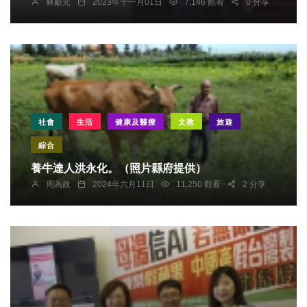
林獻元
2023年十一月01日
7,146 觀看
0 分享
社會
生活
健康及醫療
文教
旅遊
綜合
養牛達人洪永化。（照片縣府提供）
周為政
2024年六月11日
11,250 觀看
2 分享