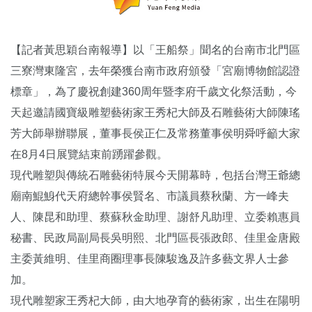
【記者黃思穎台南報導】以「王船祭」聞名的台南市北門區
三寮灣東隆宮，去年榮獲台南市政府頒發「宮廟博物館認證
標章」，為了慶祝創建360周年暨李府千歲文化祭活動，今
天起邀請國寶級雕塑藝術家王秀杞大師及石雕藝術大師陳瑤
芳大師舉辦聯展，董事長侯正仁及常務董事侯明舜呼籲大家
在8月4日展覽結束前踴躍參觀。
現代雕塑與傳統石雕藝術特展今天開幕時，包括台灣王爺總
廟南鯤鯓代天府總幹事侯賢名、市議員蔡秋蘭、方一峰夫
人、陳昆和助理、蔡蘇秋金助理、謝舒凡助理、立委賴惠員
秘書、民政局副局長吳明熙、北門區長張政郎、佳里金唐殿
主委黃維明、佳里商圈理事長陳駿逸及許多藝文界人士參
加。
現代雕塑家王秀杞大師，由大地孕育的藝術家，出生在陽明