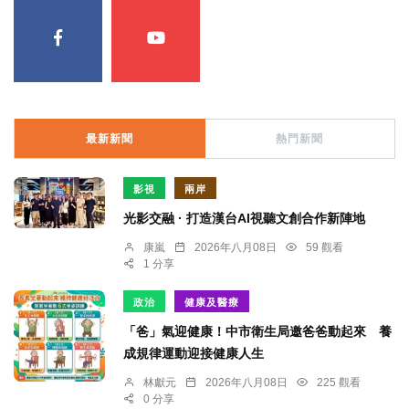
最新新聞
熱門新聞
影視
兩岸
光影交融 · 打造漢台AI視聽文創合作新陣地
康嵐
2026年八月08日
59 觀看
1 分享
政治
健康及醫療
「爸」氣迎健康！中市衛生局邀爸爸動起來 養
成規律運動迎接健康人生
林獻元
2026年八月08日
225 觀看
0 分享