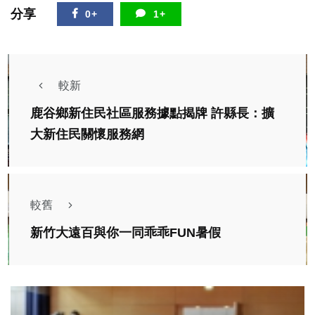
分享
0+
1+
較新
鹿谷鄉新住民社區服務據點揭牌 許縣長：擴
大新住民關懷服務網
較舊
新竹大遠百與你一同乖乖FUN暑假