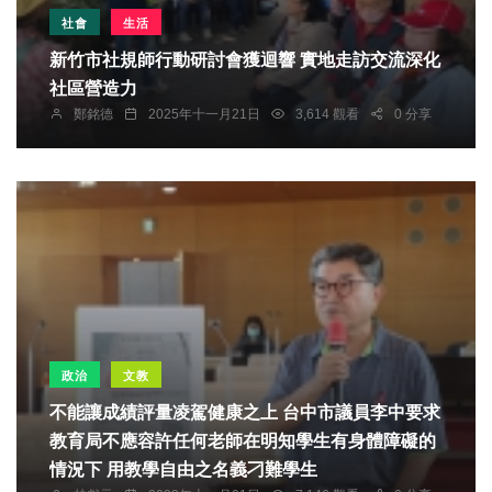
社會
生活
新竹市社規師行動研討會獲迴響 實地走訪交流深化
社區營造力
鄭銘德
2025年十一月21日
3,614 觀看
0 分享
政治
文教
不能讓成績評量凌駕健康之上 台中市議員李中要求
教育局不應容許任何老師在明知學生有身體障礙的
情況下 用教學自由之名義刁難學生