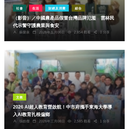
社會
生活
財經及消費
綜合
（影音）／中國農產品假冒台灣品牌氾濫 雲林民
代示警守護農業與食安
蘇榮泉
2026年五月06日
2,854 觀看
0 分享
文教
2026 AI超人教育營啟航！中市府攜手東海大學導
入AI教育扎根偏鄉
張皓傑
2026年三月08日
2,585 觀看
1 分享