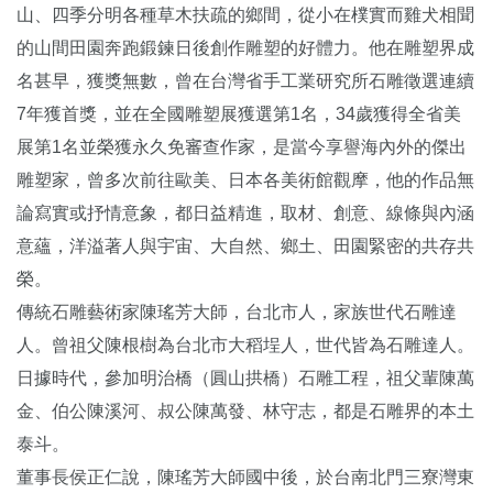
山、四季分明各種草木扶疏的鄉間，從小在樸實而雞犬相聞
的山間田園奔跑鍛鍊日後創作雕塑的好體力。他在雕塑界成
名甚早，獲獎無數，曾在台灣省手工業研究所石雕徵選連續
7年獲首獎，並在全國雕塑展獲選第1名，34歲獲得全省美
展第1名並榮獲永久免審查作家，是當今享譽海內外的傑出
雕塑家，曾多次前往歐美、日本各美術館觀摩，他的作品無
論寫實或抒情意象，都日益精進，取材、創意、線條與內涵
意蘊，洋溢著人與宇宙、大自然、鄉土、田園緊密的共存共
榮。
傳統石雕藝術家陳瑤芳大師，台北市人，家族世代石雕達
人。曾祖父陳根樹為台北市大稻埕人，世代皆為石雕達人。
日據時代，參加明治橋（圓山拱橋）石雕工程，祖父輩陳萬
金、伯公陳溪河、叔公陳萬發、林守志，都是石雕界的本土
泰斗。
董事長侯正仁說，陳瑤芳大師國中後，於台南北門三寮灣東