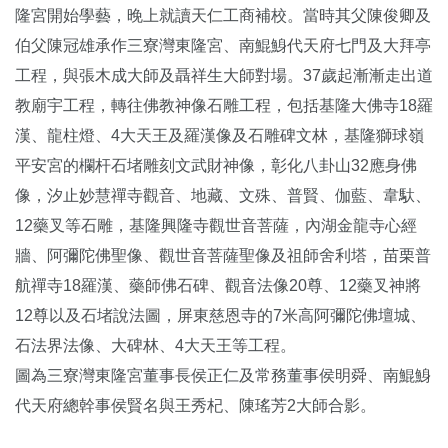
隆宮開始學藝，晚上就讀天仁工商補校。當時其父陳俊卿及
伯父陳冠雄承作三寮灣東隆宮、南鯤鯓代天府七門及大拜亭
工程，與張木成大師及聶祥生大師對場。37歲起漸漸走出道
教廟宇工程，轉往佛教神像石雕工程，包括基隆大佛寺18羅
漢、龍柱燈、4大天王及羅漢像及石雕碑文林，基隆獅球嶺
平安宮的欄杆石堵雕刻文武財神像，彰化八卦山32應身佛
像，汐止妙慧禪寺觀音、地藏、文殊、普賢、伽藍、韋馱、
12藥叉等石雕，基隆興隆寺觀世音菩薩，內湖金龍寺心經
牆、阿彌陀佛聖像、觀世音菩薩聖像及祖師舍利塔，苗栗普
航禪寺18羅漢、藥師佛石碑、觀音法像20尊、12藥叉神將
12尊以及石堵說法圖，屏東慈恩寺的7米高阿彌陀佛壇城、
石法界法像、大碑林、4大天王等工程。
圖為三寮灣東隆宮董事長侯正仁及常務董事侯明舜、南鯤鯓
代天府總幹事侯賢名與王秀杞、陳瑤芳2大師合影。