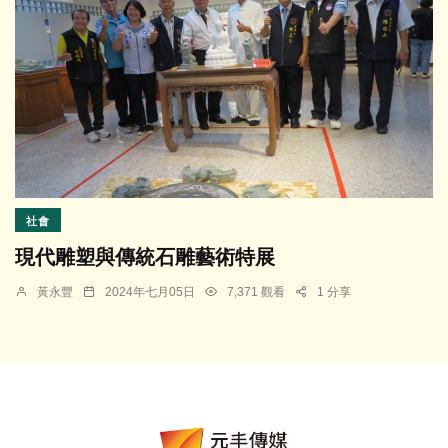
社會
現代雕塑與傳統石雕藝術特展
黃永豐
2024年七月05日
7,371 觀看
1 分享