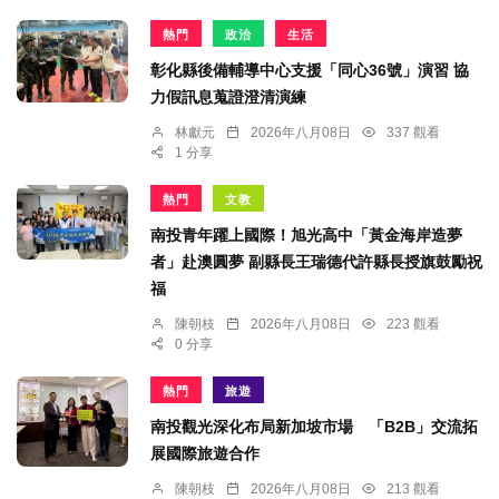
熱門
政治
生活
彰化縣後備輔導中心支援「同心36號」演習 協
力假訊息蒐證澄清演練
林獻元
2026年八月08日
337 觀看
1 分享
熱門
文教
南投青年躍上國際！旭光高中「黃金海岸造夢
者」赴澳圓夢 副縣長王瑞德代許縣長授旗鼓勵祝
福
陳朝枝
2026年八月08日
223 觀看
0 分享
熱門
旅遊
南投觀光深化布局新加坡市場 「B2B」交流拓
展國際旅遊合作
陳朝枝
2026年八月08日
213 觀看