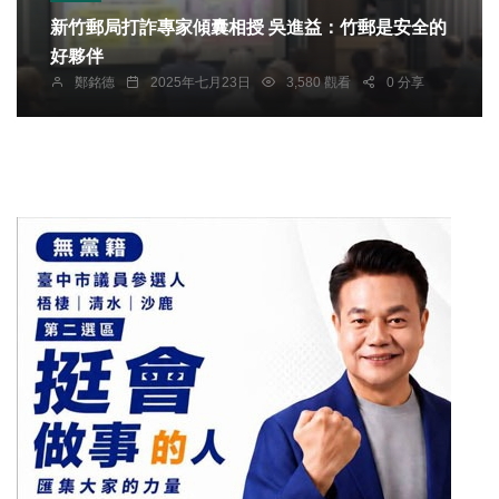
新竹郵局打詐專家傾囊相授 吳進益：竹郵是安全的
好夥伴
鄭銘德
2025年七月23日
3,580 觀看
0 分享