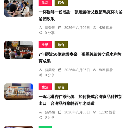
生活
綜合
一杯咖啡一份感謝 張麗善贈父親節馬克杯向爸
爸們致敬
蘇榮泉
2026年八月05日
426 觀看
0 分享
生活
綜合
7年砸近50億建設麥寮 張麗善細數交通水利教
育成果
蘇榮泉
2026年八月05日
505 觀看
0 分享
生活
綜合
一碗北港杏仁茶記憶 如何變成台灣食品科技新
出口 台灣品牌翻轉百年老味道
蘇榮泉
2026年八月05日
1,132 觀看
0 分享