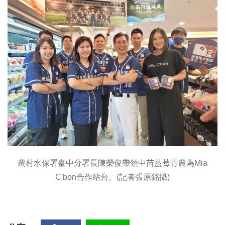
農村水保署臺中分署長陳榮俊帶領中苗藍莓青農為Mia
C'bon合作站台。(記者張原銘攝)