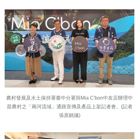
農村發展及水土保持署臺中分署與Mia C'bon中友店辦理中
苗農村之「兩河流域」通路宣傳及產品上架記者會。(記者
張原銘攝)