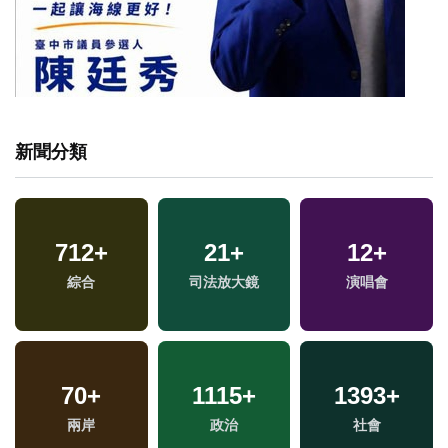
新聞分類
712
+
21
+
12
+
綜合
司法放大鏡
演唱會
70
+
1115
+
1393
+
兩岸
政治
社會