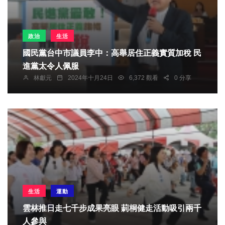
政治
生活
國民黨台中市議員李中：高舉居住正義實質加稅 民
進黨太令人佩服
林獻元
2024年十月24日
6,372 觀看
0 分享
生活
運動
雲林推日走七千步成果亮眼 莿桐健走活動吸引兩千
人參與