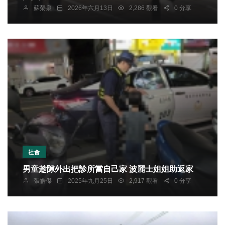
蘇榮泉
2026年六月13日
2,286 觀看
0 分享
社會
男童趁隙外出把診所當自己家 波麗士姐姐助返家
張皓傑
2025年九月25日
2,917 觀看
0 分享