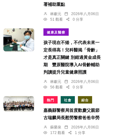
署補助重點
林獻元
2026年八月06日
51 觀看
0 分享
健康及醫療
孩子現在不矮，不代表未來一
定長得高！兒科醫揭「骨齡」
才是真正關鍵 別錯過黃金成長
期 豐原醫院導入AI骨齡輔助
判讀提升兒童健康照護
林獻元
2026年八月06日
56 觀看
0 分享
熱門
社會
綜合
嘉義縣警察局首度歡慶父親節
古瑞麟局長慰勞警察爸爸辛勞
蘇榮泉
2026年八月06日
172 觀看
1 分享