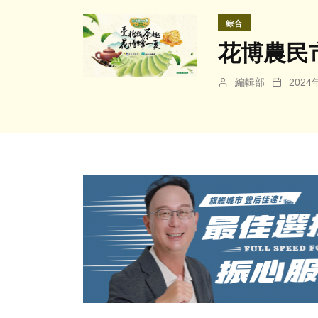
綜合
花博農民
編輯部
202