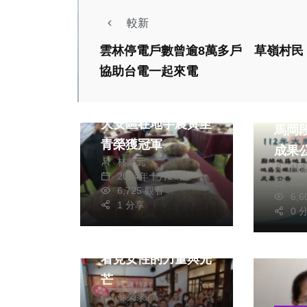
較新
雲林停電戶數曾逾8萬多戶 草嶺村民
協助台電一起來電
生活
財經及消費
政治
臺中市優質芋頭評鑑
112
大安區在地芋農黃至
馬岡
青榮獲冠軍
成果
林獻元
林
2024年十月23日
20
6,725 觀看
熱門
生活
6,
1 分享
0 
文教
綜合
嘉義縣走讀朴子女路
看見女性的力量與光
芒
蘇榮泉