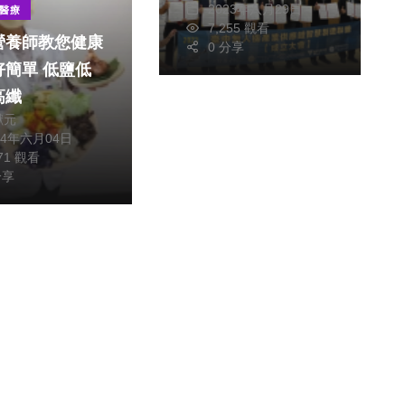
2023年八月29日
醫療
7,255 觀看
營養師教您健康
0 分享
單 低鹽低
高纖
獻元
24年六月04日
971 觀看
分享