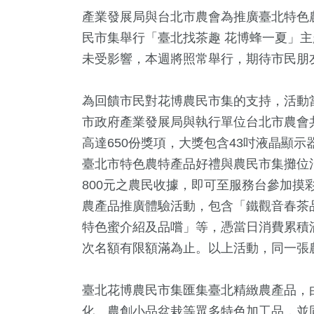
產業發展局與台北市農會為推廣臺北特色農特
民市集舉行「臺北找茶趣 花博蜂一夏」
未受影響，本週將照常舉行，期待市民朋
為回饋市民對花博農民市集的支持，活動
市政府產業發展局與執行單位台北市農會共
高達650份獎項，大獎包含43吋液晶顯
0
+
77
+
1467
+
179
+
16
+
臺北市特色農特產品好禮與農民市集攤位
藝
美食
社會
運動
2024總
800元之農民收據，即可至服務台參加摸
農產品推廣體驗活動，包含「鐵觀音春茶品
特色蜜介紹及品嚐」等，憑當日消費累積滿
3
+
23
+
782
+
次名額有限額滿為止。以上活動，同一張
唱會
司法放大鏡
綜合
臺北花博農民市集匯集臺北精緻農產品，
化、農創小品盆栽等眾多特色加工品，並