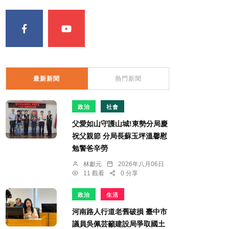
最新新聞
熱門新聞
政治
社會
父愛如山守護山城!東勢分局慶
祝父親節 分局長蘇玉坪溫馨慰
勉警爸辛勞
林獻元
2026年八月06日
11 觀看
0 分享
政治
生活
河南路人行道老舊破損 臺中市
議員吳佩芸籲建設局爭取國土