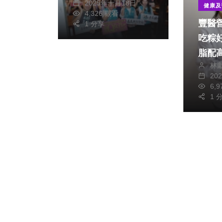
2025年十月18日
健康及
4,326 觀看
豐醫
1 分享
吃粽好簡
脂配
林
20
6,
1 