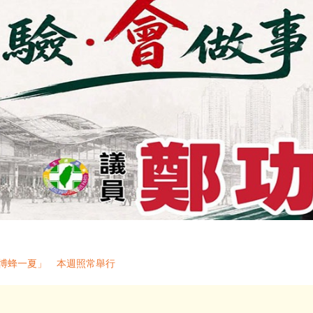
花博蜂一夏」 本週照常舉行