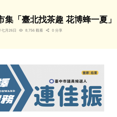
市集「臺北找茶趣 花博蜂一夏
4年七月26日
8,756 觀看
0 分享