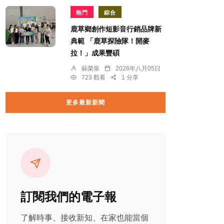
熱門
綜合
鹿草鄉創作短影音行銷品牌新
典範 「鹿草探險隊！開麥
拉！」成果豐碩
蘇榮泉
2026年八月05日
723 觀看
1 分享
更多最新新聞
訂閱我們的電子報
了解時事、接收新知、在家也能當個