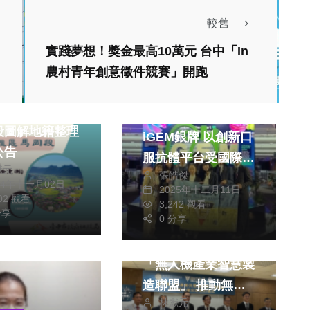
較舊
實踐夢想！獎金最高10萬元 台中「In
農村青年創意徵件競賽」開跑
財經及消費
文教
年度中市大雅區
中山醫大在巴黎奪
段圖解地籍整理
iGEM銀牌 以創新口
公告
服抗體平台受國際肯
獻元
張皓傑
定
24年十一月02日
2025年十二月11日
602 觀看
3,242 觀看
分享
0 分享
財經及消費
台中港科技園區成立
「無人機產業智慧製
造聯盟」 推動無人
林獻元
機產業發展