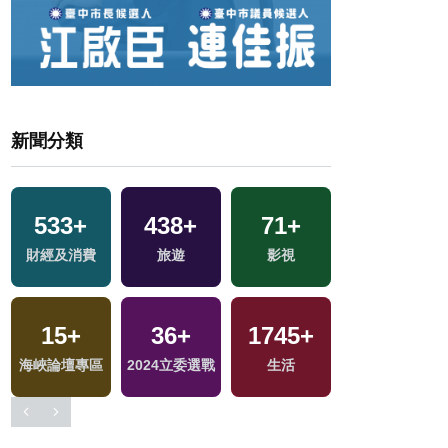
新聞分類
533
+
438
+
71
+
1174
+
文
財經及消費
旅遊
影視
政治
15
+
36
+
1745
+
1
+
交
海峽論壇專區
2024立委選戰
生活
2023金鐘獎