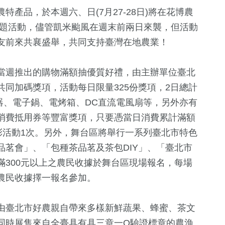
產品，於本週六、日(7月27-28日)將在花博農
主題活動，儘管凱米颱風在週末前兩日來襲，但活動
友前來共襄盛舉，共同支持臺灣在地農業！
當週推出的購物滿額抽優質好禮，由主辦單位臺北
同加碼獎項，活動每日限量325份獎項，2日總計
示器、電子鍋、電烤箱、DC直流電風扇等，另外亦有
2
+
74
+
272
+
消費抵用券等豐富獎項，只要憑當日消費累計滿額
福建林公信俗
統大選
兩岸
藝文
彩活動1次。另外，舞台區將舉行一系列臺北市特色
化專區
茗會」、「包種茶品茗及茶包DIY」、「臺北市
40
+
300元以上之農民收據於舞台區現場報名，每場
763
+
646
+
農民收據擇一報名參加。
兩岸道教文化
文教
健康及醫療
流專區
由臺北市好農親自帶來多樣新鮮蔬果、蜂蜜、茶文
同時展售來自全臺具有具三章一Q驗證標章的農漁