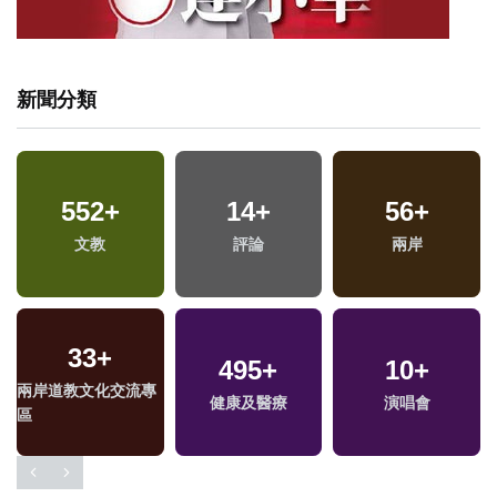
新聞分類
1124
552
+
+
14
1
+
+
56
27
+
+
文教
社會
2023金鐘獎
評論
2024立委選戰
兩岸
33
+
953
+
495
221
+
+
10
63
+
+
兩岸道教文化交流專
政治
健康及醫療
藝文
演唱會
美食
區