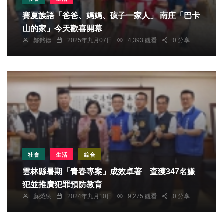
賽夏族語「爸爸、媽媽、孩子一家人」 南庄「巴卡
山的家」今天歡喜開幕
鄭銘德
2025年九月07日
4,393 觀看
0 分享
社會
生活
綜合
雲林縣暑期「青春專案」成效卓著 查獲347名嫌
犯並推廣犯罪預防教育
蘇榮泉
2024年九月10日
9,275 觀看
0 分享