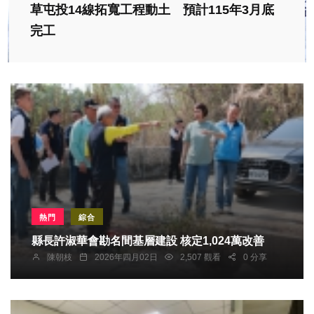
草屯投14線拓寬工程動土 預計115年3月底
完工
熱門
綜合
縣長許淑華會勘名間基層建設 核定1,024萬改善
陳朝枝
2026年四月02日
2,507 觀看
0 分享