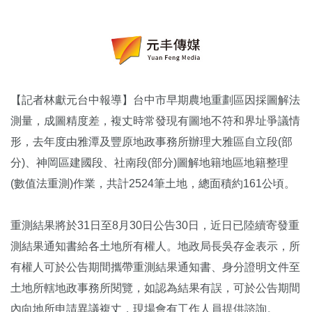
【記者林獻元台中報導】台中市早期農地重劃區因採圖解法
測量，成圖精度差，複丈時常發現有圖地不符和界址爭議情
形，去年度由雅潭及豐原地政事務所辦理大雅區自立段(部
分)、神岡區建國段、社南段(部分)圖解地籍地區地籍整理
(數值法重測)作業，共計2524筆土地，總面積約161公頃。
重測結果將於31日至8月30日公告30日，近日已陸續寄發重
測結果通知書給各土地所有權人。地政局長吳存金表示，所
有權人可於公告期間攜帶重測結果通知書、身分證明文件至
土地所轄地政事務所閱覽，如認為結果有誤，可於公告期間
內向地所申請異議複丈，現場會有工作人員提供諮詢。