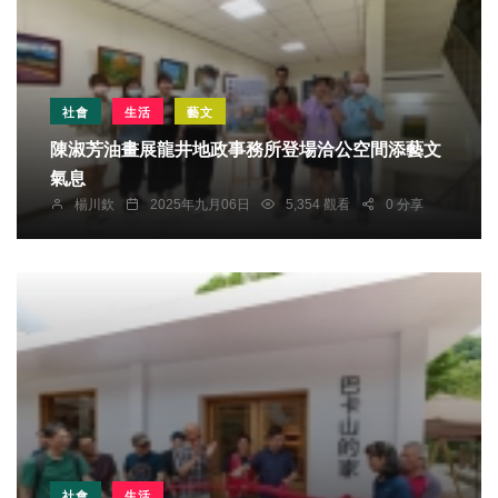
社會
生活
藝文
陳淑芳油畫展龍井地政事務所登場洽公空間添藝文
氣息
楊川欽
2025年九月06日
5,354 觀看
0 分享
社會
生活