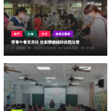
熱門
社會
生活
健康及醫療
營養午餐更美味 校廚變總鋪師挑戰味蕾
陳朝枝
2023年八月28日
9,488 觀看
0 分享