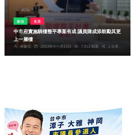
政治
生活
中市府實施騎樓整平專案有成 議員陳成添鼓勵其更
上一層樓
林獻元
2023年十一月13日
7,912 觀看
1 分享