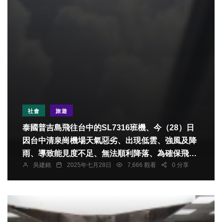
社會
旅遊
泰國普吉島飛往台中的SL7316班機、今（28）日
因台中清泉崗機場天氣惡劣、出現低雲、強風及降
雨、導致能見度不足、無法順利降落、為確保飛航
吳建銘
2025年七月28日
7,666 觀看
0 分享
安全、機長當機立斷、決定轉降台北松山機場。