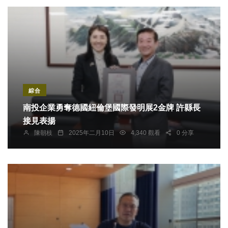
綜合
南投企業勇奪德國紐倫堡國際發明展2金牌 許縣長
接見表揚
陳朝枝
2025年二月10日
4,340 觀看
0 分享