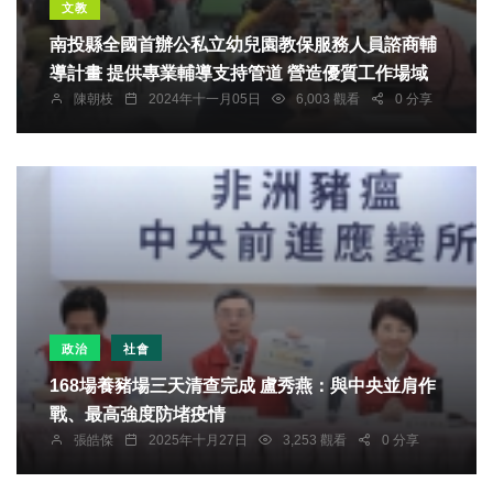
文教
南投縣全國首辦公私立幼兒園教保服務人員諮商輔
導計畫 提供專業輔導支持管道 營造優質工作場域
陳朝枝
2024年十一月05日
6,003 觀看
0 分享
政治
社會
168場養豬場三天清查完成 盧秀燕：與中央並肩作
戰、最高強度防堵疫情
張皓傑
2025年十月27日
3,253 觀看
0 分享