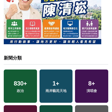
新聞分類
830
262
+
+
55
1
+
+
8
+
政治
熱門
兩岸藝苑天地
美食
演唱會