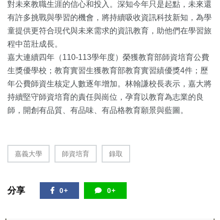
對未來教職生涯的信心和投入。深知今年只是起點，
未來還
有許多挑戰與學習的機會，將持續吸收資訊科技新知，
為學
童提供更符合現代與未來需求的資訊教育，
助他們在學習旅
程中茁壯成長。
嘉大連續四年（110-113學年度）
榮獲教育部師資培育公費
生獎優學校；
教育實習生獲教育部教育實習績優獎4件；
歷
年公費師資生核定人數逐年增加。
林翰謙校長表示，
嘉大將
持續堅守師資培育的責任與崗位，孕育以教育為志業的良
師，
開創有品質、有品味、有品格教育願景與藍圖。
嘉義大學
師資培育
錄取
分享
0+
0+