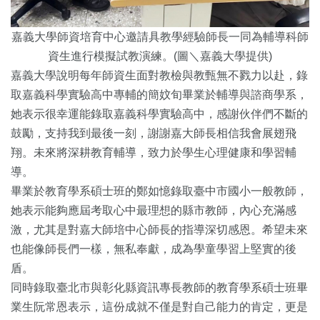
嘉義大學師資培育中心邀請具教學經驗師長一同為輔導科師
資生進行模擬試教演練。(圖＼嘉義大學提供)
嘉義大學說明每年師資生面對教檢與教甄無不戮力以赴，
錄
取嘉義科學實驗高中專輔的簡妏旬畢業於輔導與諮商學系，
她表示很幸運能錄取嘉義科學實驗高中，感謝伙伴們不斷的
鼓勵，
支持我到最後一刻，謝謝嘉大師長相信我會展翅飛
翔。
未來將深耕教育輔導，致力於學生心理健康和學習輔
導。
畢業於教育學系碩士班的鄭如憶錄取臺中市國小一般教師，
她表示能夠應屆考取心中最理想的縣市教師，內心充滿感
激，
尤其是對嘉大師培中心師長的指導深切感恩。
希望未來
也能像師長們一樣，無私奉獻，
成為學童學習上堅實的後
盾。
同時錄取臺北市與彰化縣資訊專長教師的教育學系碩士班畢
業生阮常
恩表示，這份成就不僅是對自己能力的肯定，
更是