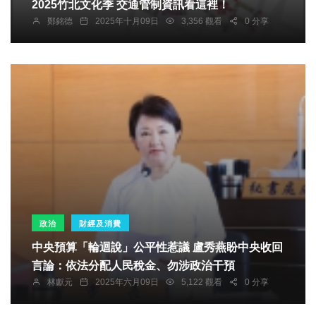
2025竹北文化季 交通管制資訊看這裡！
鄭銘德
2025年十月09日
3,356 觀看
0 分享
政治
財經及消費
中央預算「輪迴說」公平性惹議 盧秀燕盼中央收回
言論：依法分配人民稅金、勿涉政治干預
林獻元
2025年六月09日
5,122 觀看
0 分享