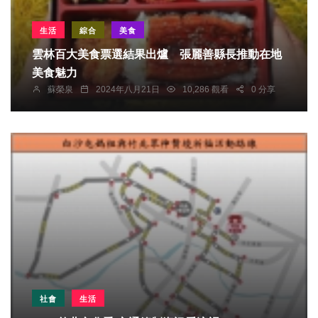
生活
綜合
美食
雲林百大美食票選結果出爐 張麗善縣長推動在地
美食魅力
蘇榮泉
2024年八月21日
10,286 觀看
0 分享
社會
生活