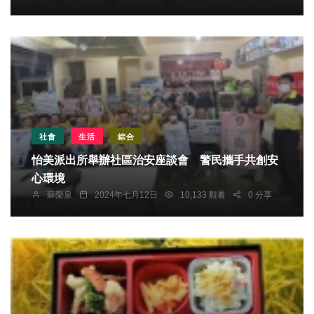
社會
生活
綜合
怡美派出所舉辦社區治安座談會 警民攜手共創安
心環境
蘇榮泉
2024年七月12日
10,133 觀看
0 分享