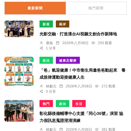
最新新聞
熱門新聞
影視
兩岸
光影交融 · 打造漢台AI視聽文創合作新陣地
康嵐
2026年八月08日
250 觀看
1 分享
政治
健康及醫療
「爸」氣迎健康！中市衛生局邀爸爸動起來 養
成規律運動迎接健康人生
林獻元
2026年八月08日
272 觀看
0 分享
熱門
政治
生活
彰化縣後備輔導中心支援「同心36號」演習 協
力假訊息蒐證澄清演練
林獻元
2026年八月08日
381 觀看