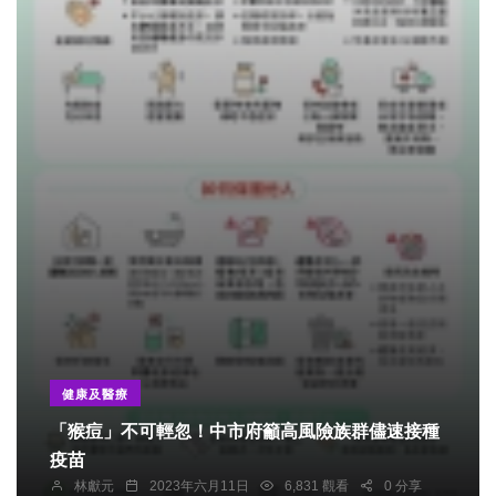
健康及醫療
「猴痘」不可輕忽！中市府籲高風險族群儘速接種
疫苗
林獻元
2023年六月11日
6,831 觀看
0 分享