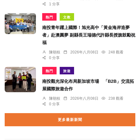
1 分享
熱門
文教
南投青年躍上國際！旭光高中「黃金海岸造夢
者」赴澳圓夢 副縣長王瑞德代許縣長授旗鼓勵祝
福
陳朝枝
2026年八月08日
248 觀看
0 分享
熱門
旅遊
南投觀光深化布局新加坡市場 「B2B」交流拓
展國際旅遊合作
陳朝枝
2026年八月08日
238 觀看
0 分享
更多最新新聞