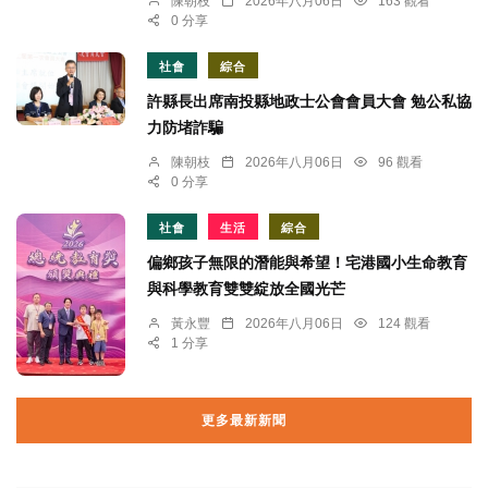
陳朝枝
2026年八月06日
163 觀看
0 分享
社會
綜合
許縣長出席南投縣地政士公會會員大會 勉公私協
力防堵詐騙
陳朝枝
2026年八月06日
96 觀看
0 分享
社會
生活
綜合
偏鄉孩子無限的潛能與希望！宅港國小生命教育
與科學教育雙雙綻放全國光芒
黃永豐
2026年八月06日
124 觀看
1 分享
更多最新新聞