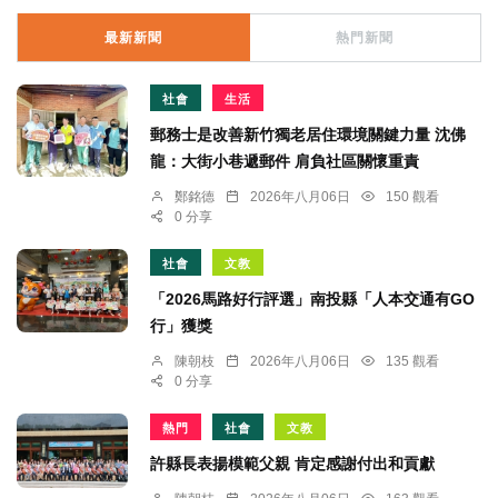
最新新聞
熱門新聞
社會
生活
郵務士是改善新竹獨老居住環境關鍵力量 沈佛
龍：大街小巷遞郵件 肩負社區關懷重責
鄭銘德
2026年八月06日
150 觀看
0 分享
社會
文教
「2026馬路好行評選」南投縣「人本交通有GO
行」獲獎
陳朝枝
2026年八月06日
135 觀看
0 分享
熱門
社會
文教
許縣長表揚模範父親 肯定感謝付出和貢獻