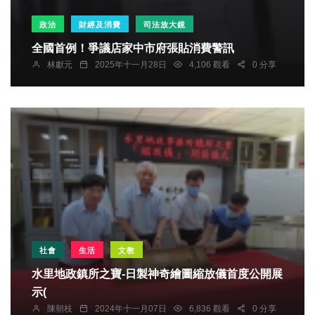
政治
財經及消費
司法放大鏡
全國首例！爭議店家中市府張貼消費警訊
林獻元
2025年十一月28日
4,106 觀看
0 分享
社會
生活
文教
水里地政鎮所之寶-日製神奇繪圖縮放儀首度公開展
示(
陳朝枝
2024年十一月07日
6,836 觀看
0 分享