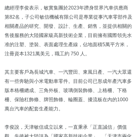
總經理李俊表示，敏實集團於2023年躋身世界汽車供應商
第82名，子公司敏信機械有限公司是專業從事汽車零部件及
相關產品的研究、開發、設計、生產、銷售，並提供相關的
售後服務的大陸國家級高新技術企業，目前擁有國際領先水
准的注塑、塗裝、表面處理生產線，佔地面積5萬平方米，
注冊資本1321萬美元，職工約 750 人。
其主要客戶為長城汽車、一汽豐田、東風日產、一汽大眾還
有一些奔馳與小米電動車零件。目前公司已形成年產汽車多
版本格柵總成、三角外板、玻璃側裝飾條、上格柵、下格
柵、保險杠飾條、牌照飾條、輪圈蓋、擾流板在內的1000
萬台汽車的配套生產能力。
李俊說，天津敏信成立以來，一直秉承「正直誠信」價值
觀，先後被大陸評為「國家高新技術企業」、「天津市兩化