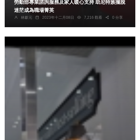
勞動部專業諮詢服務及家人暖心支持 助尼特族擺脫
迷茫成為職場菁英
林獻元
2023年十二月08日
7,216 觀看
0 分享