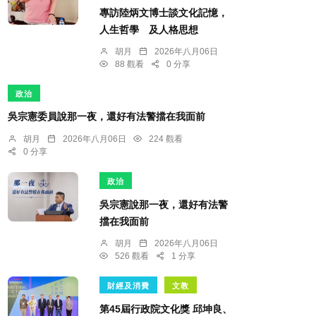
專訪陸炳文博士談文化記憶，
人生哲學 及人格思想
胡月
2026年八月06日
88 觀看
0 分享
政治
吳宗憲委員說那一夜，還好有法警擋在我面前
胡月
2026年八月06日
224 觀看
0 分享
政治
吳宗憲說那一夜，還好有法警
擋在我面前
胡月
2026年八月06日
526 觀看
1 分享
財經及消費
文教
第45屆行政院文化獎 邱坤良、