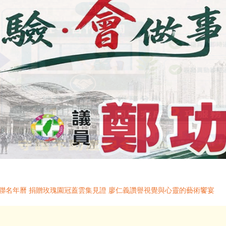
5聯名年曆 捐贈玫瑰園冠蓋雲集見證 廖仁義讚譽視覺與心靈的藝術饗宴