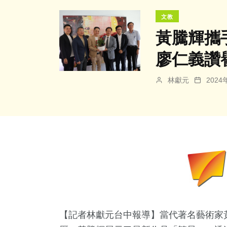
文教
黃騰輝攜
廖仁義讚
林獻元
202
【記者林獻元台中報導】當代著名藝術家黃