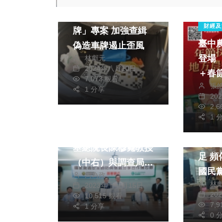
清水警方執行「淨
財經及
牌」專案 加強查緝
臺中
偽造車牌遏止歪風
登場
林獻元
2024年八月10日
＋春
7,073 觀看
政治
社會
張
年節
1 分享
20
生活
健康及醫療
2,
政治
綜合
1 
財經及
「資安即國安」，彰
中市
基總院長陳穆寬教授
足 頻傳虐嬰案件多
（中右）與調查局彰
國民
周為政
化站主任徐國楨（中
林
暖英
2023年十一月15日
左）簽署MOU。
20
10,515 觀看
投入 並加碼育兒津
7,
（照片彰基提供）
1 分享
貼支
0 