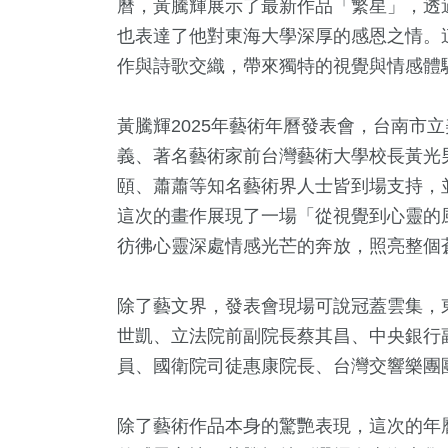
曆，黃騰輝展示了最新作品「繁星」，透
也表達了他對東海大學深厚的感恩之情。
作與詩歌交織，帶來獨特的視覺與情感體
黃騰輝2025年藝術年曆發表會，台南市
義、著名藝術家前台灣藝術大學校長黃光
頤、蕭蕭等知名藝術界人士皆到場支持，
這次的畫作展現了一場「從視覺到心靈的
彷彿心靈深處情感光芒的奔放，照亮整個
+
224
+
362
+
1442
+
504
藝
藝文
旅遊
生活
健康及醫
除了藝文界，發表會現場可說冠蓋雲集，
世凱、立法院前副院長蔡其昌、中央銀行
員、國衛院司徒惠康院長、台灣交響樂團
90
+
599
+
1
+
會
綜合
2023金鐘獎
除了藝術作品本身的驚艷表現，這次的年