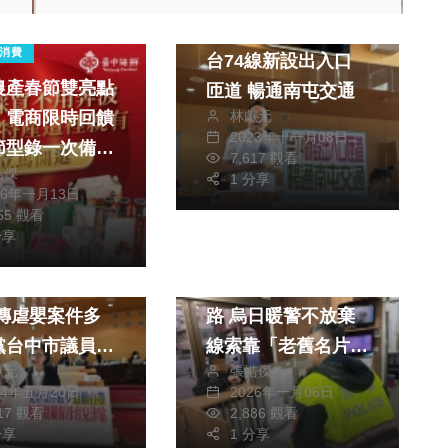
政治
旅遊
消費
台74線新設出入口
農產春節雙亮點
匝道 暢通南屯交通
 電商限時回饋
林獻元
2023年十一月08日
節型錄一次備齊
7,617 觀看
皓傑
好禮
1 分享
26年一月13日
665 觀看
健康及醫療
分享
消費
社會
公共育幼能量不
98歲阿公急凍中迷
路 烏日暖警不放棄
黨台中市議員朱
線索靠「老舊名片」
獻元
張皓傑
籲鼓勵親屬保母
助團圓
24年五月20日
2026年一月06日
917 觀看
2,886 觀看
持全職媽媽
分享
1 分享