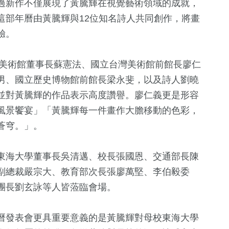
過新作不僅展現了黃騰輝在視覺藝術領域的成就，
這部年曆由黃騰輝與12位知名詩人共同創作，將畫
驗。
立美術館董事長蘇憲法、國立台灣美術館前館長廖仁
男、國立歷史博物館前館長梁永斐，以及詩人劉曉
並對黃騰輝的作品表示高度讚譽。廖仁義更是形容
風景饗宴」「黃騰輝每一件畫作大膽移動的色彩，
蒼穹。」。
33
+
+
440
+
11
+
兩岸道教文化
療
財經及消費
海峽論壇專區
東海大學董事長吳清邁、校長張國恩、交通部長陳
流專區
副總裁嚴宗大、教育部次長張廖萬堅、李伯毅委
團長劉玄詠等人皆蒞臨會場。
145
+
584
+
56
+
運動
文教
影視
曆發表會更具重要意義的是黃騰輝對母校東海大學