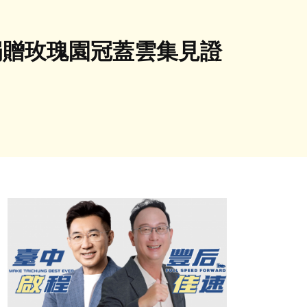
 捐贈玫瑰園冠蓋雲集見證