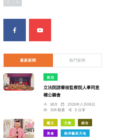
最新新聞
熱門新聞
政治
立法院請審核監察院人事同意
權公聽會
胡月
2026年八月06日
308 觀看
0 分享
藝文
文教
綜合
美食
兩岸藝苑天地