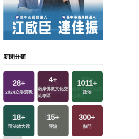
新聞分類
4
+
2
+
28
+
1011
+
交
兩岸佛教文化交
福建林公信俗文
2024立委選戰
政治
流專區
化專區
18
+
15
+
300
+
13
+
司法放大鏡
評論
熱門
2024總統大選