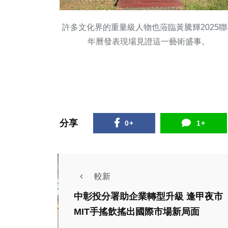
許多文化界的重量級人物也蒞臨黃騰輝2025聯
年曆發表現場見證這一藝術盛事。
分享
0+
1+
較新
中彰投分署助企業轉型升級 逢甲夜市
MIT手搖飲搖出國際市場新局面
社會