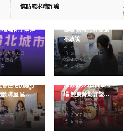
慎防範求職詐騙
評論
健康及醫療
害羞不敢掀衣做乳房
手機融化了兩岸
篩檢 婦罹患乳癌還
不敢說
獻元
林獻元
23年九月01日
2025年一月10日
政治
607 觀看
4,326 觀看
兩岸道教文化交流專區
財經及消費
分享
1 分享
臺東元宵遶境祈福
市青年即使住滿
76隊參與3日開鑼登
社會住宅仍難存
場 饒慶鈴期許塑造
款購屋 國民
林熙倫
獻元
傳統文化優良形象
中市議員楊大
2026年三月03日
25年五月14日
歡迎全國鄉親鬥熱鬧
黃佳恬共同呼籲
2,967 觀看
934 觀看
拼元宵
5 分享
推動「中間型住
分享