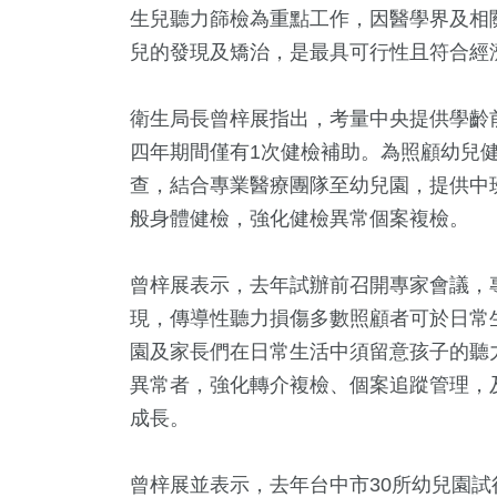
生兒聽力篩檢為重點工作，因醫學界及相
兒的發現及矯治，是最具可行性且符合經
衛生局長曾梓展指出，考量中央提供學齡前
四年期間僅有1次健檢補助。為照顧幼兒
查，結合專業醫療團隊至幼兒園，提供中
般身體健檢，強化健檢異常個案複檢。
6
+
14
+
15797
+
673
曾梓展表示，去年試辦前召開專家會議，
視
2023金鐘獎
生活
兩岸
現，傳導性聽力損傷多數照顧者可於日常
園及家長們在日常生活中須留意孩子的聽
異常者，強化轉介複檢、個案追蹤管理，
3354
+
1062
成長。
熱門
政治
曾梓展並表示，去年台中市30所幼兒園試