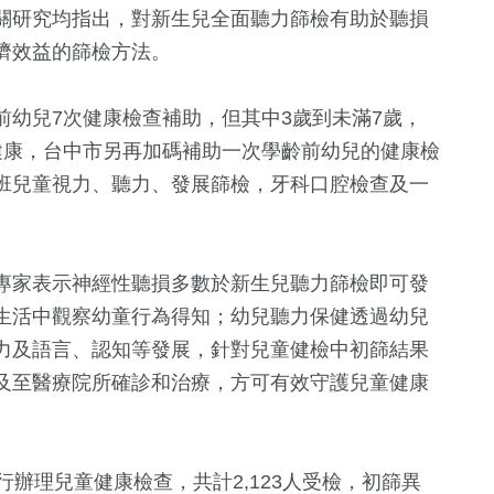
關研究均指出，對新生兒全面聽力篩檢有助於聽損
濟效益的篩檢方法。
幼兒7次健康檢查補助，但其中3歲到未滿7歲，
健康，台中市另再加碼補助一次學齡前幼兒的健康檢
班兒童視力、聽力、發展篩檢，牙科口腔檢查及一
+
3972
+
702
+
6523
+
14
+
專家表示神經性聽損多數於新生兒聽力篩檢即可發
旅遊
美食
文教
兩岸藝苑天
生活中觀察幼童行為得知；幼兒聽力保健透過幼兒
力及語言、認知等發展，針對兒童健檢中初篩結果
及至醫療院所確診和治療，方可有效守護兒童健康
4
+
204
+
13276
+
131
+
1623
+
司法放大鏡
社會
海峽論壇專區
運動
行辦理兒童健康檢查，共計2,123人受檢，初篩異