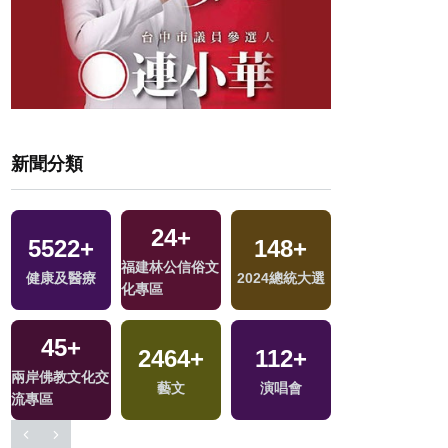
新聞分類
24
+
5522
+
148
+
97
+
福建林公信俗文
地
健康及醫療
2024總統大選
綜藝
化專區
45
+
2464
+
112
+
328
+
兩岸佛教文化交
藝文
演唱會
2024立委選戰
流專區