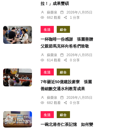
拉！」成果豐碩
蘇榮泉
2026年八月05日
662 觀看
1 分享
生活
綜合
一杯咖啡一份感謝 張麗善贈
父親節馬克杯向爸爸們致敬
蘇榮泉
2026年八月05日
614 觀看
0 分享
生活
綜合
7年砸近50億建設麥寮 張麗
善細數交通水利教育成果
蘇榮泉
2026年八月05日
682 觀看
0 分享
生活
綜合
一碗北港杏仁茶記憶 如何變