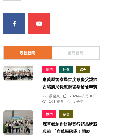
最新新聞
熱門新聞
熱門
社會
綜合
嘉義縣警察局首度歡慶父親節
古瑞麟局長慰勞警察爸爸辛勞
蘇榮泉
2026年八月06日
101 觀看
1 分享
熱門
綜合
鹿草鄉創作短影音行銷品牌新
典範 「鹿草探險隊！開麥