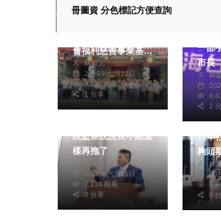
政治
社會
冊圖資 分色標記方便查詢
政治
守護豐原，幸福永
兩岸
遠！豐原慈濟媽祖社
一部
會福利慈善事業基金
市長
林獻元
會及豐盟有線電視公
2025年七月12日
林
司熱心支持114年度
4,117 觀看
20
豐原村里監視系統執
1 分享
8,
政治
政治
2 
行運作經費
吳宗憲委員表示司法
台中
院監察院院長不能這
六年
樣再拖了
夠頭期
編輯部
林
黨台
2026年六月26日
20
鋐、
2,119 觀看
5,
0 分享
市府
0 
宅」