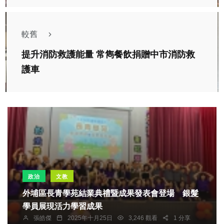
較舊
提升消防救護能量 常雋餐飲捐贈中市消防救
護車
政治
文教
外埔區長青學苑結業典禮暨成果發表會登場 銀髮
學員展現活力學習成果
張皓傑
2025年十月25日
3,246 觀看
1 分享