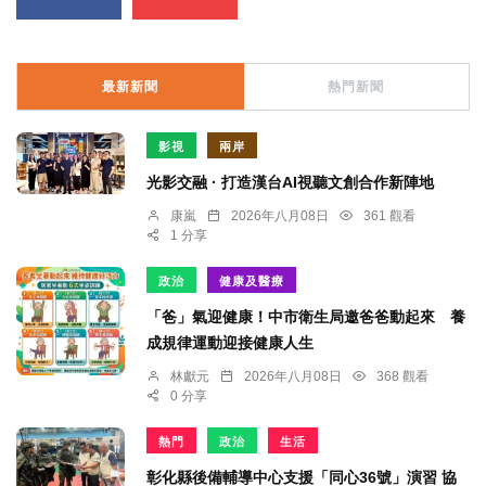
最新新聞
熱門新聞
影視
兩岸
光影交融 · 打造漢台AI視聽文創合作新陣地
康嵐
2026年八月08日
361 觀看
1 分享
政治
健康及醫療
「爸」氣迎健康！中市衛生局邀爸爸動起來 養
成規律運動迎接健康人生
林獻元
2026年八月08日
368 觀看
0 分享
熱門
政治
生活
彰化縣後備輔導中心支援「同心36號」演習 協