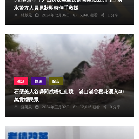
水警方人員見狀即時伸手救援
林獻元
2024年七月06日
6,940 觀看
1 分享
生活
旅遊
綜合
石壁美人谷瞬間成粉紅仙境 滿山滿谷櫻花湧入40
萬賞櫻民眾
蘇榮泉
2024年三月02日
12,016 觀看
0 分享