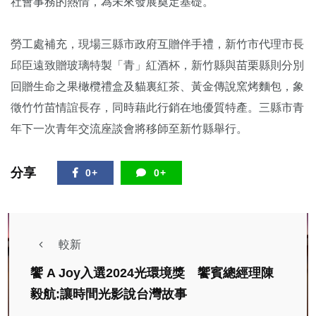
社會事務的熱情，為未來發展奠定基礎。
勞工處補充，現場三縣市政府互贈伴手禮，新竹市代理市長
邱臣遠致贈玻璃特製「青」紅酒杯，新竹縣與苗栗縣則分別
回贈生命之果橄欖禮盒及貓裏紅茶、黃金傳說窯烤麵包，象
徵竹竹苗情誼長存，同時藉此行銷在地優質特產。三縣市青
年下一次青年交流座談會將移師至新竹縣舉行。
分享
0+
0+
較新
饗 A Joy入選2024光環境獎 饗賓總經理陳
毅航:讓時間光影說台灣故事