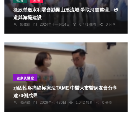
徐欣瑩邀水利署會勘鳳山溪流域 爭取河道整理、步
道與海堤建設
鄭銘德
2024年十一月14日
6,771 觀看
0 分享
健康及醫療
頑固性疼痛終極療法TAME 中醫大市醫病友會分享
逾70例成果
張皓傑
2026年七月30日
1,042 觀看
0 分享