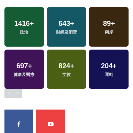
1416
+
643
+
89
+
政治
財經及消費
兩岸
697
+
824
+
204
+
專
健康及醫療
文教
運動