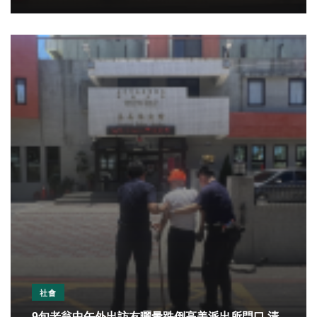
社會
9旬老翁中午外出訪友曬暈跌倒高美派出所門口 清