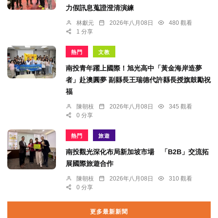
力假訊息蒐證澄清演練
林獻元
2026年八月08日
480 觀看
1 分享
熱門
文教
南投青年躍上國際！旭光高中「黃金海岸造夢
者」赴澳圓夢 副縣長王瑞德代許縣長授旗鼓勵祝
福
陳朝枝
2026年八月08日
345 觀看
0 分享
熱門
旅遊
南投觀光深化布局新加坡市場 「B2B」交流拓
展國際旅遊合作
陳朝枝
2026年八月08日
310 觀看
0 分享
更多最新新聞