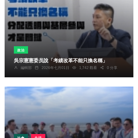
政治
吳宗憲憲委员說「考績改革不能只換名稱」
編輯部
2026年七月01日
1,742 觀看
0 分享
社會
生活