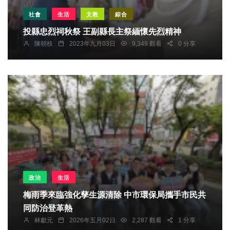
社會
生活
文教
綜合
投縣忠烈祠秋祭 王副縣長主祭緬懷先烈精神
陳朝枝
2023年九月03日
9,349 觀看
0 分享
政治
生活
梅雨季來臨強化孳生源清除 中市環保局攜手市民共
同防治登革熱
林獻元
2026年五月02日
2,287 觀看
1 分享