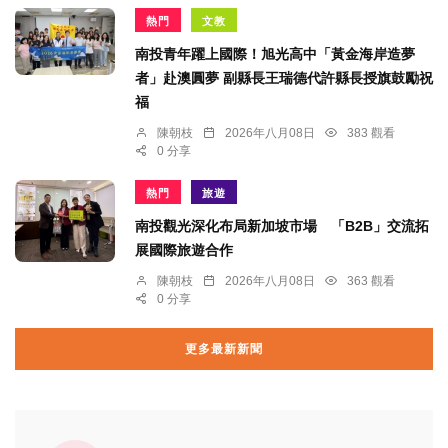
熱門
文教
南投青年躍上國際！旭光高中「黃金海岸造夢
者」赴澳圓夢 副縣長王瑞德代許縣長授旗鼓勵祝
福
陳朝枝
2026年八月08日
383 觀看
0 分享
熱門
旅遊
南投觀光深化布局新加坡市場 「B2B」交流拓
展國際旅遊合作
陳朝枝
2026年八月08日
363 觀看
0 分享
更多最新新聞