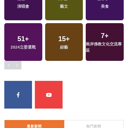
演唱會
藝文
美食
7
+
51
+
15
+
兩岸佛教文化交流專
福
2024立委選戰
綜藝
區
區
最新新聞
熱門新聞