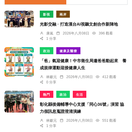
影視
兩岸
光影交融 · 打造漢台AI視聽文創合作新陣地
康嵐
2026年八月08日
396 觀看
1 分享
政治
健康及醫療
「爸」氣迎健康！中市衛生局邀爸爸動起來 養
成規律運動迎接健康人生
林獻元
2026年八月08日
412 觀看
0 分享
熱門
政治
生活
彰化縣後備輔導中心支援「同心36號」演習 協
力假訊息蒐證澄清演練
林獻元
2026年八月08日
551 觀看
1 分享