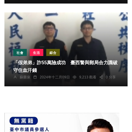
社會
生活
綜合
「假弟弟」詐55萬險成功 臺西警與郵局合力識破
守住血汗錢
蘇榮泉
2024年十二月09日
9,213 觀看
0 分享