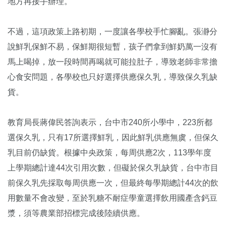
地方再接手辦理。
不過，這項政策上路初期，一度讓各學校手忙腳亂。張瀞分
說鮮乳保鮮不易，保鮮期很短暫，孩子們拿到鮮奶萬一沒有
馬上喝掉，放一段時間再喝就可能拉肚子，導致老師非常擔
心食安問題，各學校也只好選擇供應保久乳，導致保久乳缺
貨。
教育局長蔣偉民答詢表示，台中市240所小學中，223所都
選保久乳，只有17所選擇鮮乳，因此鮮乳供應無虞，但保久
乳目前仍缺貨。根據中央政策，每周供應2次，113學年度
上學期總計達44次引用次數，但礙於保久乳缺貨，台中市目
前保久乳先採取每周供應一次，但最終每學期總計44次的飲
用數量不會改變，至於乳糖不耐症學童選擇飲用國產含鈣豆
漿，須等農業部招標完成後陸續供應。