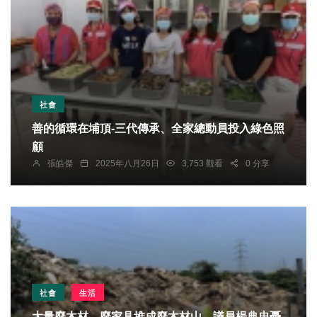
社會
善的循環在埔頂-三代傳承、全家總動員投入綠色照
顧
張皓傑
2025年八月26日
3,753 觀看
0 分享
社會
生活
大量廢木材、廢家具堆成廢木材山，議員楊典忠憂