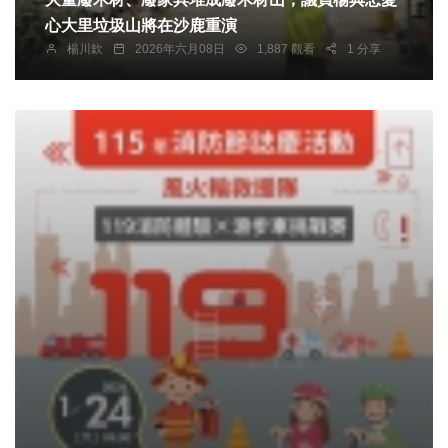
心大里垃圾山將在沙鹿重演
楊川欽
2026年六月08日
1,887 觀看
1 分享