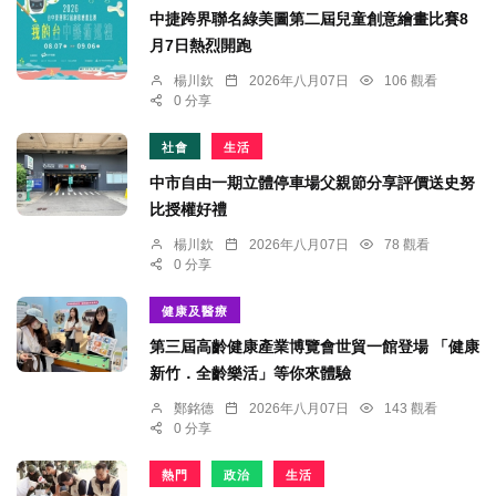
中捷跨界聯名綠美圖第二屆兒童創意繪畫比賽8
月7日熱烈開跑
楊川欽
2026年八月07日
106 觀看
0 分享
社會
生活
中市自由一期立體停車場父親節分享評價送史努
比授權好禮
楊川欽
2026年八月07日
78 觀看
0 分享
健康及醫療
第三屆高齡健康產業博覽會世貿一館登場 「健康
新竹．全齡樂活」等你來體驗
鄭銘德
2026年八月07日
143 觀看
0 分享
熱門
政治
生活