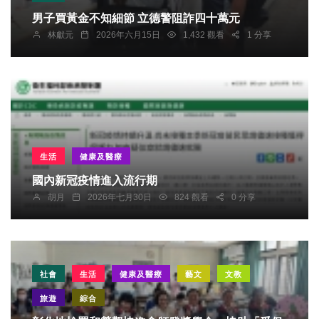
男子買黃金不知細節 立德警阻詐四十萬元
林獻元
2026年六月15日
1,432 觀看
1 分享
生活
健康及醫療
國內新冠疫情進入流行期
胡月
2026年七月30日
824 觀看
0 分享
社會
生活
健康及醫療
藝文
文教
旅遊
綜合