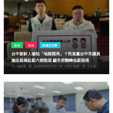
政治
生活
財經及消費
台中新鮮人慘陷「地獄開局」？民進黨台中市議員
施志昌揭起薪六都墊底 籲市府翻轉低薪困境
張皓傑
2026年四月10日
2,657 觀看
1 分享