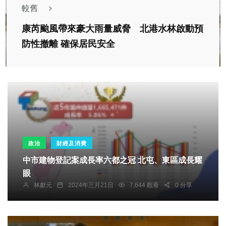
較舊
康芮颱風帶來豪大雨量威脅 北港水林啟動預
防性撤離 確保居民安全
政治
財經及消費
中市建物登記案成長率六都之冠 北屯、東區成長耀
眼
林獻元
2024年三月21日
7,644 觀看
0 分享