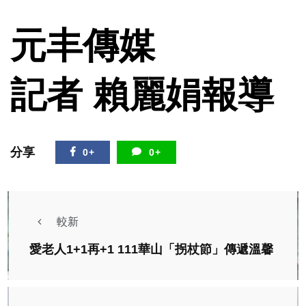
元丰傳媒
記者 賴麗娟報導
分享
0+
0+
較新
愛老人1+1再+1 111華山「拐杖節」傳遞溫馨