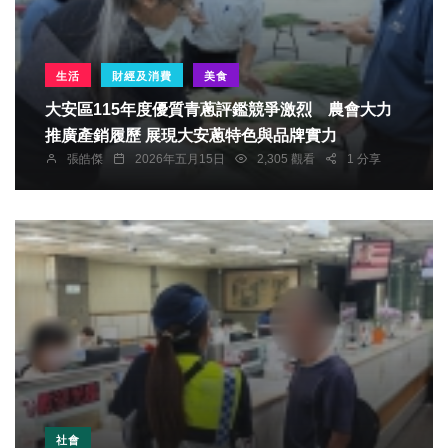
生活
財經及消費
美食
大安區115年度優質青蔥評鑑競爭激烈 農會大力
推廣產銷履歷 展現大安蔥特色與品牌實力
張皓傑
2026年五月15日
2,305 觀看
1 分享
社會