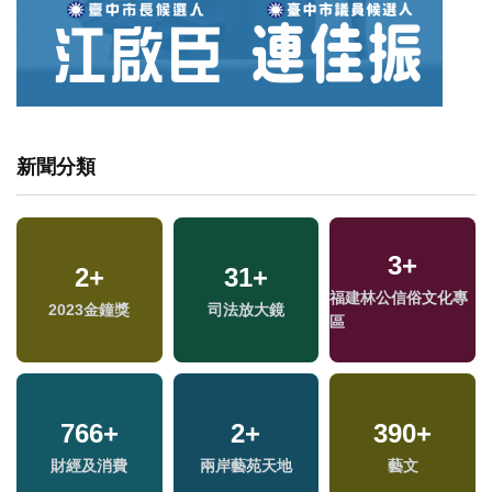
新聞分類
3
+
2
+
31
+
專
福建林公信俗文化專
2023金鐘獎
司法放大鏡
區
766
+
2
+
390
+
財經及消費
兩岸藝苑天地
藝文