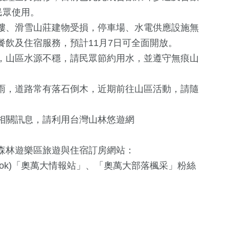
民眾使用。
樓、滑雪山莊建物受損，停車場、水電供應設施無
飲及住宿服務，預計11月7日可全面開放。
，山區水源不穩，請民眾節約用水，並遵守無痕山
雨，道路常有落石倒木，近期前往山區活動，請隨
+
484
+
相關訊息，請利用台灣山林悠遊網
文教
森林遊樂區旅遊與住宿訂房網站：
book)「奧萬大情報站」、「奧萬大部落楓采」粉絲
0
+
2023金鐘獎