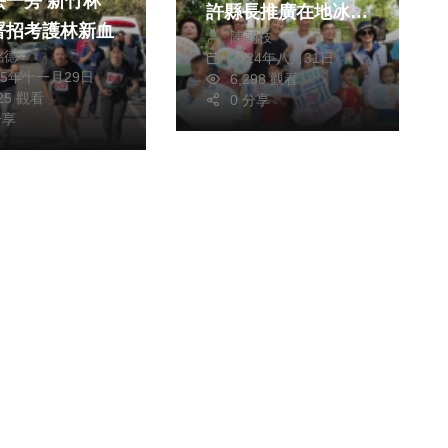
旁 新竹林
許縣長推廣在地冰品
高質量發展的意
署招考護林新血
陳朝枝
與美食
銘德
2024年八月31日
25年十一月29日
6,298 觀看
925 觀看
0 分享
分享