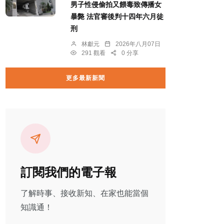
男子性侵偷拍又餵毒致傳播女
暴斃 法官審後判十四年六月徒
刑
林獻元
2026年八月07日
291 觀看
0 分享
更多最新新聞
訂閱我們的電子報
了解時事、接收新知、在家也能當個
知識通！