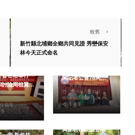
較舊
社會
生活
新竹縣北埔鄉全鄉共同見證 秀巒保安
綜合
林今天正式命名
兩岸
台南市長黃偉哲率市
福建省委十一屆
府團隊出席大臺南新
全會在榕舉行
聞記者公會76周年
和討論周祖翼受
黃永豐
慶暨2025九一記者
2025年八月31日
獻元
常委會委託工作
節慶祝大會
4,867 觀看
23年八月17日
1 分享
823 觀看
生活
健康及醫療
委、福建省人民
分享
2024夏午冰果事中
關於實施新時代
生活
興新村植物園登場
經濟強省戰略，