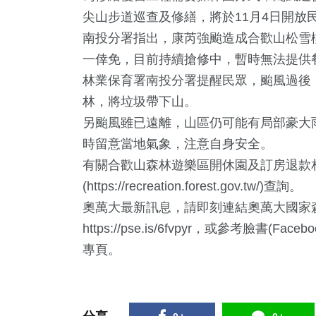
尖山步道巡查及修繕，將於11月4日開放
南投分署指出，康芮強颱造成合歡山松雪
一倖免，目前持續搶修中，暫時無法提供餐
林業保育署南投分署提醒民眾，颱風過後
林，將垃圾帶下山。
另颱風雖已遠離，山區仍可能有局部豪大
時留意當地氣象，注意自身安全。
4
+
49
+
985
+
120
有關合歡山森林遊樂區開休園及訂房退款
立委選戰
兩岸
社會
運動
(
https://recreation.forest.gov.tw/
)查詢。
奧萬大最新訊息，請即刻連結奧萬大國家
https://pse.is/6fvpyr
，或參考臉書(Face
1240
+
55
+
專頁。
生活
美食