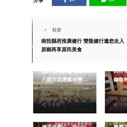
分享
0+
0+
較新
南投縣府推廣健行 雙龍健行邀您走入
原鄉再享原民美食
社會
政治
新竹縣辦氣候變遷風
中共
險評估研討會 攜手
四次
八縣市因應氣候變遷
聽取
鄭銘德
林
衝擊
省委
2024年四月10日
20
報告 審議《中共福
6,232 觀看
7,
0 分享
建省
1 
生活
政府
社會
劉建國與長城同濟會
民營