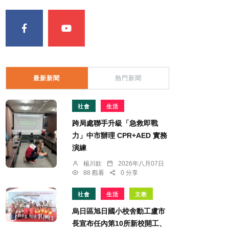
最新新聞
熱門新聞
社會
生活
跨局處聯手升級「急救即戰
力」中市辦理 CPR+AED 實務
演練
楊川欽
2026年八月07日
88 觀看
0 分享
社會
生活
文教
烏日區旭日國小校舍動工盧市
長宣布任內第10所新校開工、