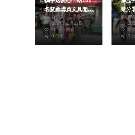
攜手送愛心 助102
學歷丟一
推進
名貧童購買文具開學
業分
見》
蘇榮泉
鄭
無憂
2024年二月22日
20
10,573 觀看
3,
0 分享
0 