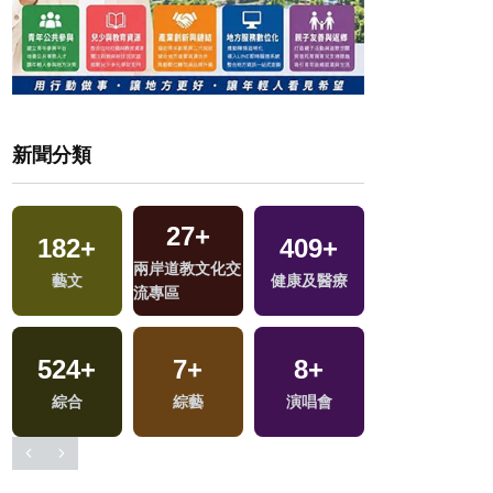
新聞分類
1
+
27
+
182
+
788
+
409
9
+
+
249
+
福建林公信俗文
兩岸道教文化交
藝文
政治
海峽論壇專區
健康及醫療
熱門
化專區
流專區
3
+
524
1
+
+
11
7
+
+
8
+
16
+
兩岸佛教文化交
兩岸藝苑天地
綜合
2024總統大選
綜藝
演唱會
司法放大鏡
流專區