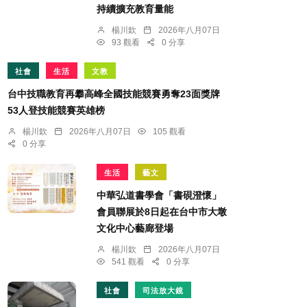
持續擴充教育量能
楊川欽
2026年八月07日
93 觀看
0 分享
社會
生活
文教
台中技職教育再攀高峰全國技能競賽勇奪23面獎牌
53人登技能競賽英雄榜
楊川欽
2026年八月07日
105 觀看
0 分享
生活
藝文
中華弘道書學會「書硯澄懷」
會員聯展於8日起在台中市大墩
文化中心藝廊登場
楊川欽
2026年八月07日
541 觀看
0 分享
社會
司法放大鏡