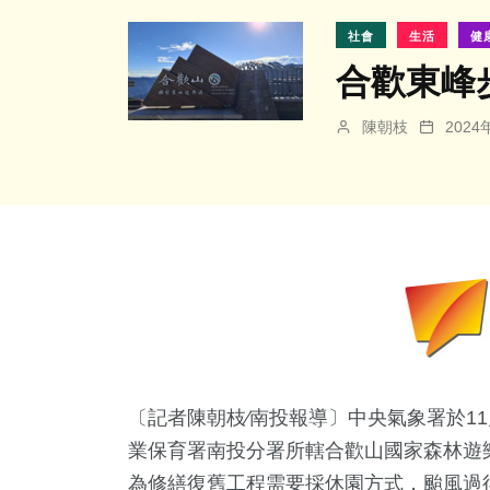
社會
生活
健
合歡東峰
陳朝枝
202
〔記者陳朝枝∕南投報導〕中央氣象署於1
業保育署南投分署所轄合歡山國家森林遊
為修繕復舊工程需要採休園方式，颱風過