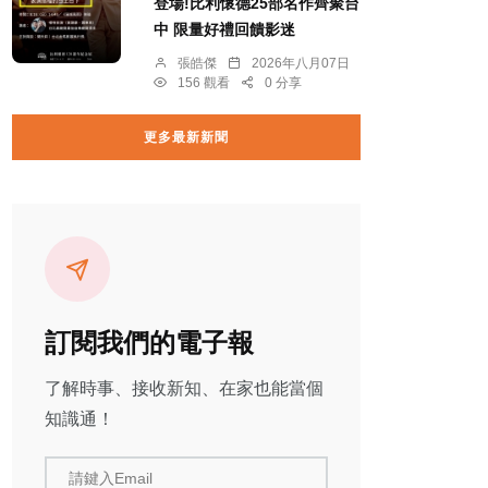
登場!比利懷德25部名作齊聚台
中 限量好禮回饋影迷
張皓傑
2026年八月07日
156 觀看
0 分享
更多最新新聞
訂閱我們的電子報
了解時事、接收新知、在家也能當個
知識通！
請鍵入Email