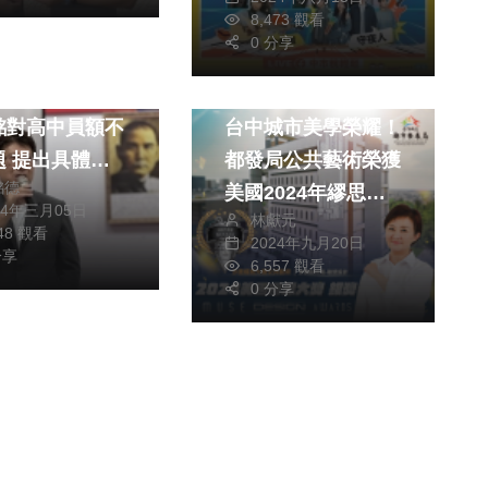
公益
8,473 觀看
0 分享
政治
生活
文教
財經及消費
只做半套！立委
台中城市美學榮耀！
銘對高中員額不
都發局公共藝術榮獲
體可
銘德
美國2024年繆思設
法
24年三月05日
林獻元
計大奬
948 觀看
2024年九月20日
分享
6,557 觀看
0 分享