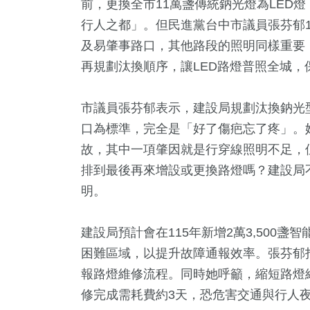
前，更換全市11萬盞傳統鈉光燈為LED
行人之都」。但民進黨台中市議員張芬郁
及易肇事路口，其他路段的照明同樣重要
再規劃汰換順序，讓LED路燈普照全城，
市議員張芬郁表示，建設局規劃汰換鈉光
口為標準，完全是「好了傷疤忘了疼」。
故，其中一項肇因就是行穿線照明不足，
排到最後再來增設或更換路燈嗎？建設局
94
+
163
+
63
+
1
+
明。
活
運動
兩岸
2023金
建設局預計會在115年新增2萬3,500
2
+
困難區域，以提升故障通報效率。張芬郁
11
+
報路燈維修流程。同時她呼籲，縮短路燈
福建林公信俗文
演唱會
化專區
修完成需耗費約3天，恐危害交通與行人