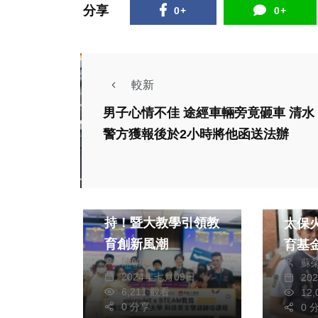
分享
0+
0+
較新
男子心情不佳 途經車輛旁竟砸車 清水
警方獲報後於2小時將他函送法辦
社會
文教
綜合
綜合
AI與STEAM雙重加
北港
持！暨大教學引領教
太保
育創新風潮
育基
陳朝枝
蘇
2024年七月09日
20
6,211 觀看
12
0 分享
0 