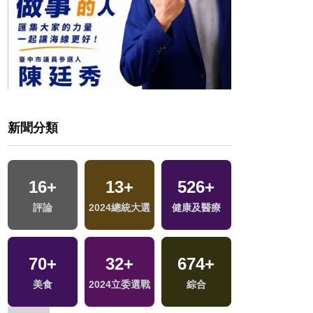
新聞分類
16
+
13
+
526
+
378
+
評論
2024總統大選
健康及醫療
旅遊
70
+
32
+
674
+
20
+
交
美食
2024立委選戰
綜合
司法放大鏡