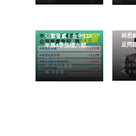
政治
政治
財經及消費
不能
會展經濟與購物節雙
林思
引擎發威！台中114
足問題 提出具
年第4季指標六都再
鄭
林獻元
行做
奪魁
20
2026年一月27日
6,
3,313 觀看
0 
0 分享