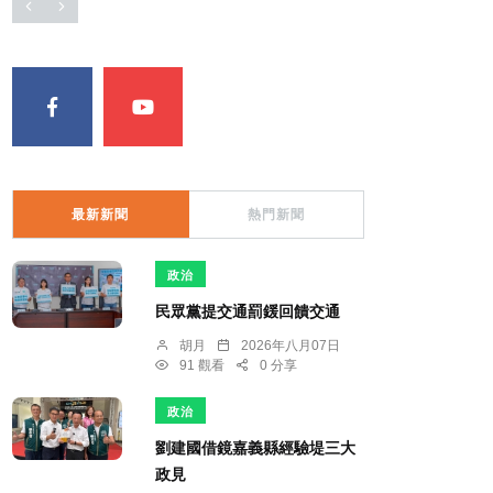
最新新聞
熱門新聞
政治
民眾黨提交通罰鍰回饋交通
胡月
2026年八月07日
91 觀看
0 分享
政治
劉建國借鏡嘉義縣經驗堤三大
政見