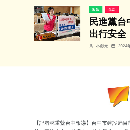
政治
生活
民進黨台
出行安全
林獻元
202
【記者林重鎣台中報導】台中市建設局目前