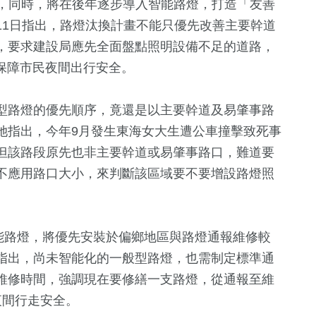
燈，同時，將在後年逐步導入智能路燈，打造「友善
11日指出，路燈汰換計畫不能只優先改善主要幹道
，要求建設局應先全面盤點照明設備不足的道路，
保障市民夜間出行安全。
型路燈的優先順序，竟還是以主要幹道及易肇事路
她指出，今年9月發生東海女大生遭公車撞擊致死事
但該路段原先也非主要幹道或易肇事路口，難道要
不應用路口大小，來判斷該區域要不要增設路燈照
1265
+
621
+
234
+
319
+
鐘獎
社會
文教
藝文
熱門
盞智能路燈，將優先安裝於偏鄉地區與路燈通報維修較
4
+
指出，尚未智能化的一般型路燈，也需制定標準通
65
+
13
+
9
+
維修時間，強調現在要修繕一支路燈，從通報至維
兩岸佛教文化
影視
海峽論壇專區
綜藝
流專區
夜間行走安全。