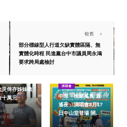
較舊
部分標線型人行道欠缺實體區隔、無
實體化時程 民進黨台中市議員周永鴻
生活
要求跨局處檢討
政治
財經及消費
朝天宮捐助嘉義
演唱會
火災倖存姊妹教
中市「稅樂搖曳 逍
金十萬元
遙夜」演唱會8月17
榮泉
24年五月14日
日中山堂登場 開放
,003 觀看
林獻元
現場兌票邀民攜手做
分享
2024年八月15日