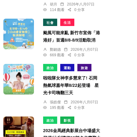
胡月
2026年八月07日
114 觀看
0 分享
社會
生活
颱風可能來亂 新竹市宣佈「港
港好」首週8/8-8/9活動取消
鄭銘德
2026年八月07日
669 觀看
0 分享
政治
運動
旅遊
啦啦隊女神李多慧來了! 石岡
熱氣球嘉年華8/22起登場 星
光卡司嗨翻三天
張皓傑
2026年八月07日
195 觀看
0 分享
政治
影視
2026金馬經典影展台中場盛大