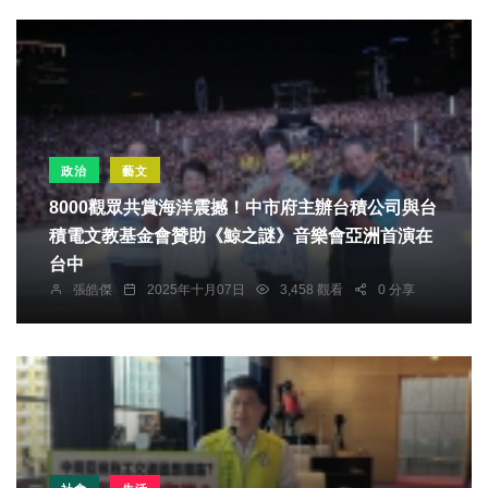
政治
藝文
8000觀眾共賞海洋震撼！中市府主辦台積公司與台
積電文教基金會贊助《鯨之謎》音樂會亞洲首演在
台中
張皓傑
2025年十月07日
3,458 觀看
0 分享