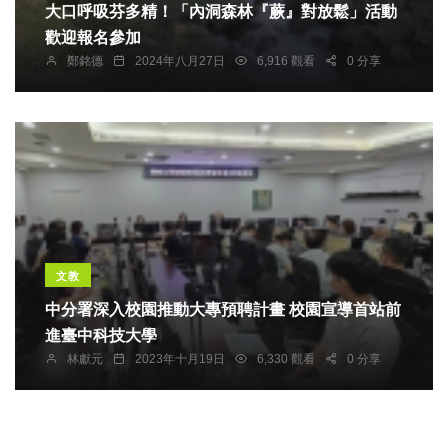
大口呼吸芬多精！「內洞森林『蕨』對放鬆」活動
歡迎報名參加
鄭銘德
2024年八月27日
6,916 觀看
0 分享
文教
中分署深入校園推動大專預聘計畫 校園宣導首站前
進臺中科技大學
林獻元
2023年十月19日
6,330 觀看
0 分享