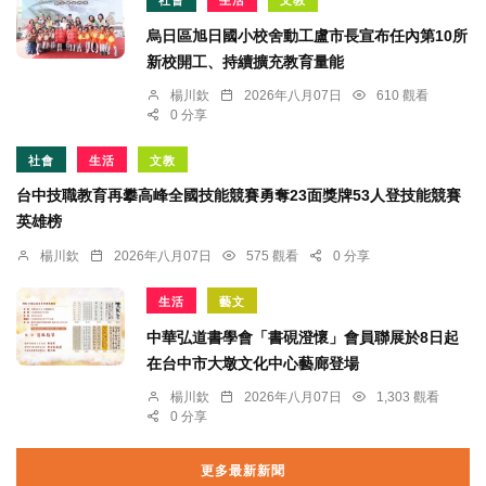
烏日區旭日國小校舍動工盧市長宣布任內第10所
新校開工、持續擴充教育量能
楊川欽
2026年八月07日
610 觀看
0 分享
社會
生活
文教
台中技職教育再攀高峰全國技能競賽勇奪23面獎牌53人登技能競賽
英雄榜
楊川欽
2026年八月07日
575 觀看
0 分享
生活
藝文
中華弘道書學會「書硯澄懷」會員聯展於8日起
在台中市大墩文化中心藝廊登場
楊川欽
2026年八月07日
1,303 觀看
0 分享
更多最新新聞