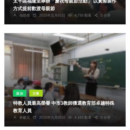
太平區福隆里舉辦「慶祝母親節活動」 以實際製作
方式提前歡渡母親節
張皓傑
2025年五月01日
4,750 觀看
0 分享
政治
文教
特教人員最高榮譽 中市3教師獲選教育部卓越特殊
教育人員
林獻元
2025年九月05日
4,163 觀看
0 分享