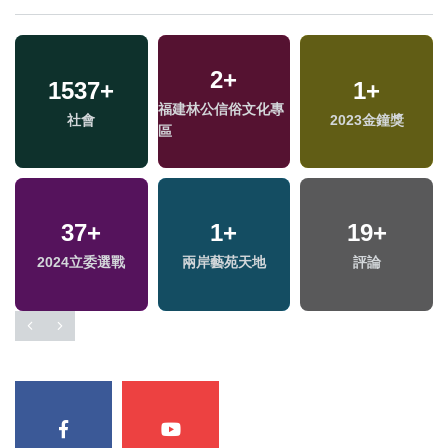
2
+
1537
388
+
+
15
+
773
1
+
+
福建林公信俗文化專
社會
熱門
海峽論壇專區
2023金鐘獎
綜合
區
37
74
+
+
17
1
+
+
559
19
+
+
2024立委選戰
影視
2024總統大選
兩岸藝苑天地
財經及消費
評論