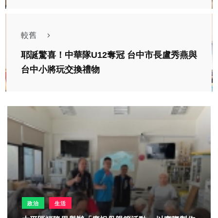
較舊
耶誕驚喜！中華隊U12奪冠 台中市長盧秀燕與
台中小將玩交換禮物
政治
生活