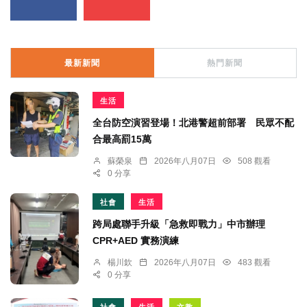
最新新聞
熱門新聞
生活
全台防空演習登場！北港警超前部署 民眾不配
合最高罰15萬
蘇榮泉
2026年八月07日
508 觀看
0 分享
社會
生活
跨局處聯手升級「急救即戰力」中市辦理
CPR+AED 實務演練
楊川欽
2026年八月07日
483 觀看
0 分享
社會
生活
文教