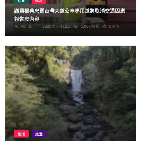
社會
生活
議員楊典忠質台灣大道公車專用道將取消交通因應
報告沒內容
楊川欽
2025年三月12日
5,007 觀看
0 分享
生活
旅遊