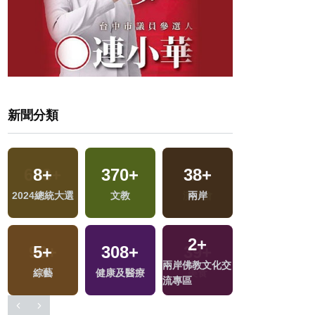
新聞分類
1
+
8
+
370
+
38
+
福建林公信俗文
2024總統大選
文教
兩岸
化專區
2
+
5
+
308
+
741
+
兩岸佛教文化交
綜藝
健康及醫療
社會
流專區