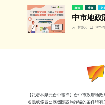
政治
社會
財
中市地政
林獻元
202
【記者林獻元台中報導】台中市政府地政
名義或假冒公務機關設局詐騙的案件時有