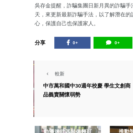
吳存金提醒，詐騙集團日新月異的詐騙手
天，來更新最新詐騙手法，以了解潛在的
心，保護自己也保護家人。
分享
0+
0+
較新
中市萬和國中30週年校慶 學生文創商
品義賣關懷弱勢
政治
熱門
影視
旅遊
兩岸
文教
推動智
動漫迷武器裝備幾可