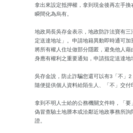
拿出來設定抵押權，拿到現金後再左手換
瞬間化為烏有。
地政局長吳存金表示，地政防詐法寶有三
定送達地址」。申請地籍異動即時通可加
將所有權人住址做部分隱匿，避免他人藉
身應有權利之重要通知，申請指定送達地
21
+
0
+
139
+
0
+
225
吳存金說，防止詐騙您還可以有3「不」
兩岸道教文化交
門
藝文
兩岸藝苑天地
旅遊
隨便提供個人資料給陌生人、「不」交付
流專區
拿到不明人士給的公務機關文件時，「要
0
+
11
+
36
+
偽冒查驗土地謄本或洽鄰近地政事務所詢問
論
司法放大鏡
影視
證。