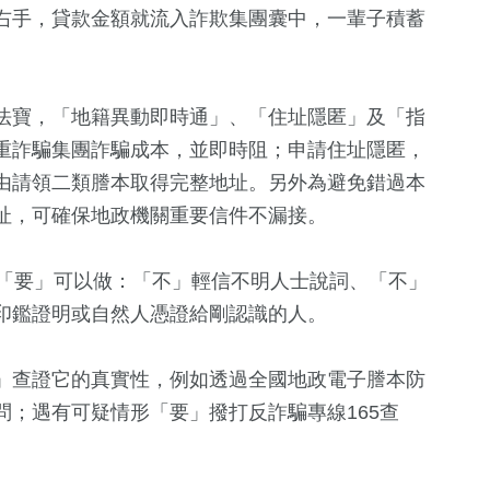
右手，貸款金額就流入詐欺集團囊中，一輩子積蓄
法寶，「地籍異動即時通」、「住址隱匿」及「指
重詐騙集團詐騙成本，並即時阻；申請住址隱匿，
由請領二類謄本取得完整地址。另外為避免錯過本
址，可確保地政機關重要信件不漏接。
+
603
+
379
+
6
+
2「要」可以做：「不」輕信不明人士說詞、「不」
政治
綜合
演唱會
印鑑證明或自然人憑證給剛認識的人。
」查證它的真實性，例如透過全國地政電子謄本防
90
+
882
+
39
+
；遇有可疑情形「要」撥打反詐騙專線165查
運動
生活
美食