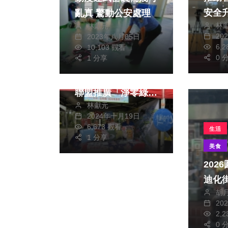
安全
亂真 驚動公安處理
林
林獻元
20
2023年八月05日
政治
生活
6,
10,103 觀看
0 
1 分享
共創綠色未來！中市
水利局攜手中區環教
聯盟推廣「淨零綠生
林獻元
活」理念
2024年十月19日
6,673 觀看
生活
1 分享
美食
​20
迪化
胡
20
2,
0 