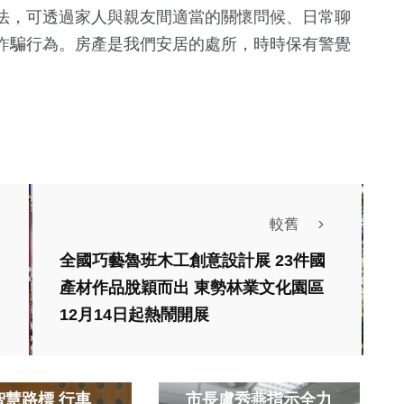
法，可透過家人與親友間適當的關懷問候、日常聊
詐騙行為。房產是我們安居的處所，時時保有警覺
較舊
全國巧藝魯班木工創意設計展 23件國
產材作品脫穎而出 東勢林業文化園區
12月14日起熱鬧開展
生活
熱門
社會
豐原祖孫雙亡憾事
慧路標 行車
市長盧秀燕指示全力