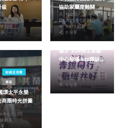
升級
協助家屬度難關
獻元
林獻元
25年五月07日
2025年七月03日
286 觀看
5,073 觀看
分享
0 分享
社會
生活
新竹市青銀同行聯合
徵才 3/20勞工育樂
中心登場 538職缺等
鄭銘德
著你
2026年三月16日
財經及消費
2,707 觀看
專區
0 分享
26圓環太平永樂
街商圈時光拼圖
月
26年七月19日
232 觀看
分享