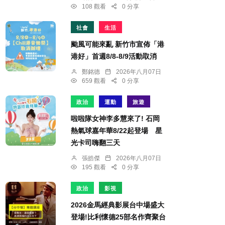
108 觀看
0 分享
社會
生活
颱風可能來亂 新竹市宣佈「港
港好」首週8/8-8/9活動取消
鄭銘德
2026年八月07日
659 觀看
0 分享
政治
運動
旅遊
啦啦隊女神李多慧來了! 石岡
熱氣球嘉年華8/22起登場 星
光卡司嗨翻三天
張皓傑
2026年八月07日
195 觀看
0 分享
政治
影視
2026金馬經典影展台中場盛大
登場!比利懷德25部名作齊聚台