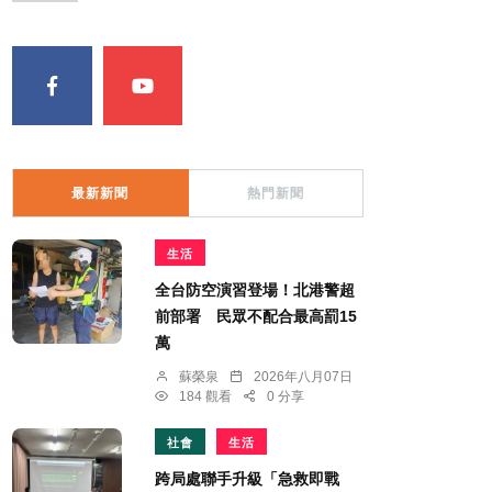
最新新聞
熱門新聞
生活
全台防空演習登場！北港警超
前部署 民眾不配合最高罰15
萬
蘇榮泉
2026年八月07日
184 觀看
0 分享
社會
生活
跨局處聯手升級「急救即戰