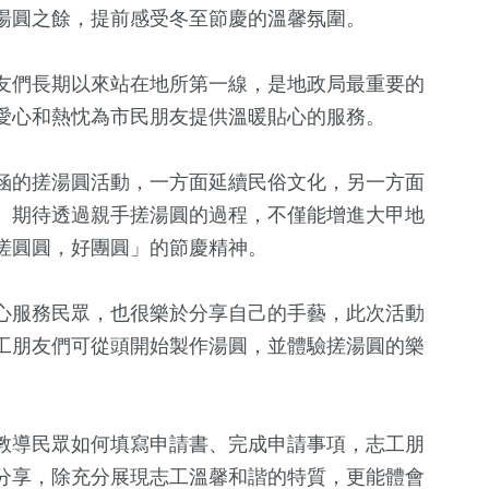
湯圓之餘，提前感受冬至節慶的溫馨氛圍。
友們長期以來站在地所第一線，是地政局最重要的
愛心和熱忱為市民朋友提供溫暖貼心的服務。
涵的搓湯圓活動，一方面延續民俗文化，另一方面
。期待透過親手搓湯圓的過程，不僅能增進大甲地
搓圓圓，好團圓」的節慶精神。
+
19
+
1173
+
719
+
費
評論
政治
文教
心服務民眾，也很樂於分享自己的手藝，此次活動
工朋友們可從頭開始製作湯圓，並體驗搓湯圓的樂
5
+
641
+
13
+
兩岸佛教文化
健康及醫療
演唱會
流專區
教導民眾如何填寫申請書、完成申請事項，志工朋
分享，除充分展現志工溫馨和諧的特質，更能體會