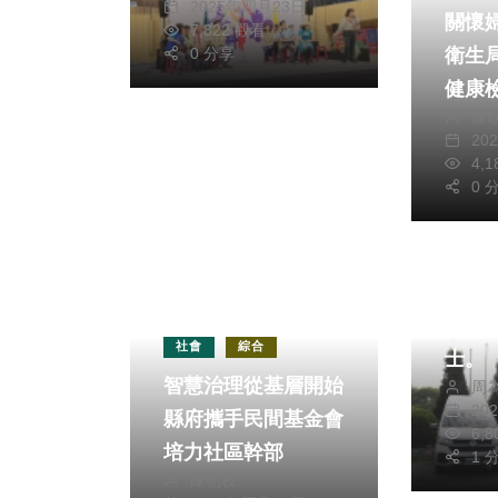
2025年四月23日
關懷
48所學校的千餘位
7,822 觀看
衛生
小狼和小蛙幼童軍參
0 分享
健康
加、這次活動旨在促
陳
進幼童軍之間的交流
20
與合作，培養孩子們
4,
社會
0 
的團隊精神和社會責
健康及
任感。
綜合
國際
捐5
社會
綜合
士。
智慧治理從基層開始
周
供
20
縣府攜手民間基金會
6,
培力社區幹部
1 
陳朝枝