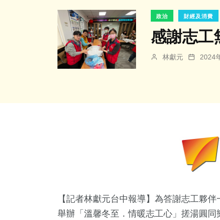
政治
財經及消費
感謝志工
林獻元
202
【記者林獻元台中報導】為答謝志工夥伴
舉辦「溫馨冬至．情暖志工心」搓湯圓同