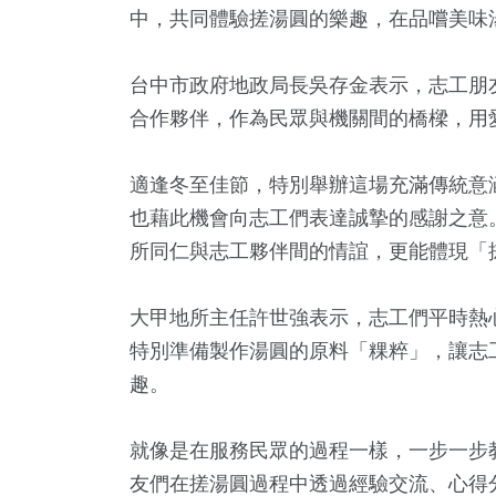
中，共同體驗搓湯圓的樂趣，在品嚐美味
台中市政府地政局長吳存金表示，志工朋
合作夥伴，作為民眾與機關間的橋樑，用
適逢冬至佳節，特別舉辦這場充滿傳統意
也藉此機會向志工們表達誠摯的感謝之意
所同仁與志工夥伴間的情誼，更能體現「
8
+
1542
+
286
+
461
+
561
立委選戰
社會
藝文
旅遊
財經及消
大甲地所主任許世強表示，志工們平時熱
特別準備製作湯圓的原料「粿粹」，讓志
趣。
5
+
75
+
1
+
壇專區
影視
兩岸藝苑天地
就像是在服務民眾的過程一樣，一步一步
友們在搓湯圓過程中透過經驗交流、心得