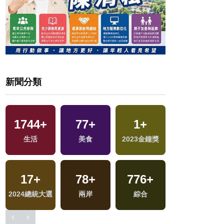
新聞分類
2
+
1744
+
77
+
1
+
福建林公信俗文
生活
美食
2023金鐘獎
化專區
43
+
17
+
78
+
776
+
交
兩岸道教文化交
2024總統大選
兩岸
綜合
流專區