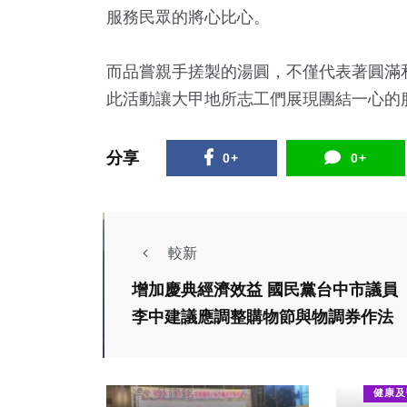
服務民眾的將心比心。
而品嘗親手搓製的湯圓，不僅代表著圓滿
此活動讓大甲地所志工們展現團結一心的
分享
0+
0+
較新
社會
生活
增加慶典經濟效益 國民黨台中市議員
台中市國民小學幼童
李中建議應調整購物節與物調券作法
軍聯團活動今(23)日
在后里區馬場旁的花
吳建銘
健康及
舞館盛大舉行、來自