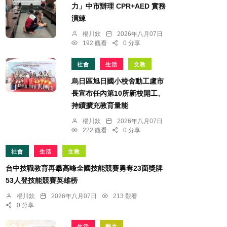
力」中市辦理 CPR+AED 實務
演練
楊川欽
2026年八月07日
192 觀看
0 分享
社會
生活
文教
烏日區旭日國小校舍動工盧市
長宣布任內第10所新校開工、
持續擴充教育量能
楊川欽
2026年八月07日
222 觀看
0 分享
社會
生活
文教
台中技職教育再攀高峰全國技能競賽勇奪23面獎牌
53人登技能競賽英雄榜
楊川欽
2026年八月07日
213 觀看
0 分享
生活
藝文