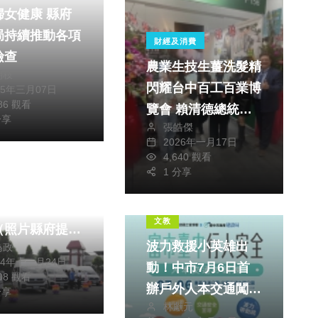
婦女健康 縣府
局持續推動各項
財經及消費
檢查
農業生技生薑洗髮精
朝枝
閃耀台中百工百業博
25年三月07日
186 觀看
覽會 賴清德總統蒞
生活
分享
張皓傑
臨歐思佛生技展位嘉
醫療
文教
2026年一月17日
勉
4,640 觀看
1 分享
身心障礙者日，
政治
生活
輛高頂復康巴
文教
（照片縣府提
波力救援小英雄出
為政
）
24年十一月24日
動！中市7月6日首
808 觀看
辦戶外人本交通闖關
分享
林獻元
活動