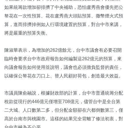
如果統籌款增加卻排擠了中央補助，恐怕盧秀燕會優先把公
帑花在一次性預算、花在盧秀燕大頭貼預算、撒幣煙火式預
算，進而排擠掉例如人行環境建置的預算，對台中市來講，
將是嚴重的預算失衡。
陳淑華表示，為增加的262億餘元，台中市議會有必要召開
臨時會要求台中市政府報告如何編製這262億元的預算，來
向議會報告如何使用並說明，議會也必須擔負監督的責任，
以確保公帑花在刀口上、替人民顧好荷包，創造最大效益。
市議員陳俞融說，根據財政部的計算，台中市普通統籌分配
稅款從現行的446億元僅增至708億元，儘管台中是全台第
二大城、人口數第二多，但分配金額卻在六都倒數第三，僅
高於台南市與桃園市。這樣的結果完全背離了修法初衷，對
台中市極為不公平。