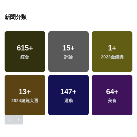
新聞分類
615
+
15
+
1
+
福
綜合
評論
2023金鐘獎
區
13
+
147
+
64
+
2024總統大選
運動
美食