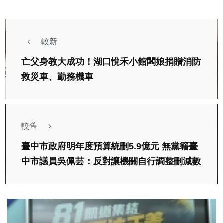
較新
亡父身教大成功！湖口悅禾小館闆娘捐贈消防
救災車、勤務機車
較舊
臺中市政府明年度預算統刪5.9億元 無黨籍臺
中市議員吳佩芸：反對讓機關自行調整刪減數