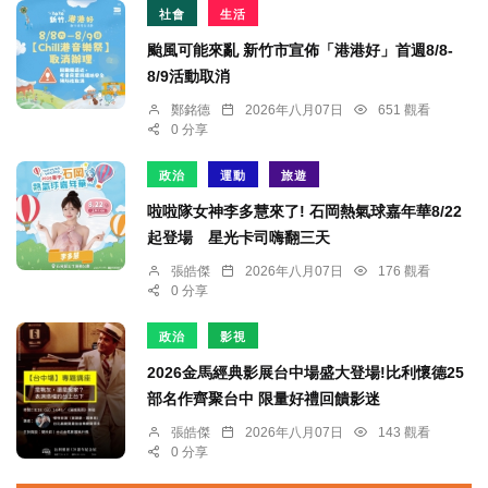
社會
生活
颱風可能來亂 新竹市宣佈「港港好」首週8/8-
8/9活動取消
鄭銘德
2026年八月07日
651 觀看
0 分享
政治
運動
旅遊
啦啦隊女神李多慧來了! 石岡熱氣球嘉年華8/22
起登場 星光卡司嗨翻三天
張皓傑
2026年八月07日
176 觀看
0 分享
政治
影視
2026金馬經典影展台中場盛大登場!比利懷德25
部名作齊聚台中 限量好禮回饋影迷
張皓傑
2026年八月07日
143 觀看
0 分享