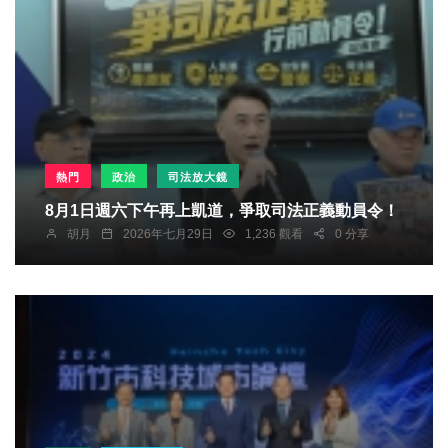
熱門
政治
司法放大鏡
8月1日週六下午再上凱道，爭取司法正義動員令！
胡月
2026年七月29日
1,236 觀看
0 分享