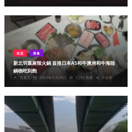
生活
美食
新北羽葉麻辣火鍋 首推日本A5和牛澳洲和牛海陸
鍋物吃到飽
范麗玉
2023年十月24日
7,751 觀看
0 分享