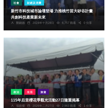
社會
財經及消費
新竹市科技城市論壇登場 力推桃竹苗大矽谷計畫
共創科技產業新未來
鄭銘德
2024年十月28日
6,757 觀看
0 分享
政治
生活
旅遊
115年后里櫻花季觀光活動27日隆重揭幕
張皓傑
2026年二月27日
2,963 觀看
1 分享