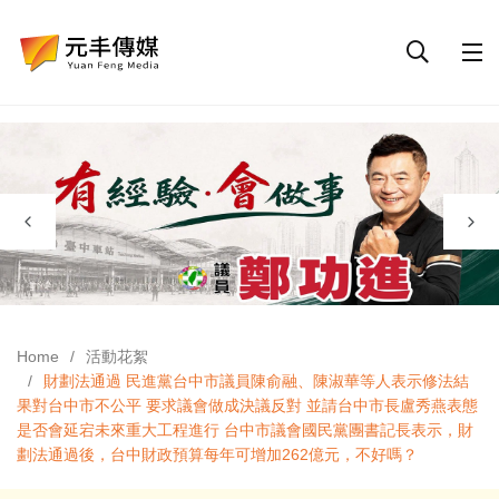
Home
活動花絮
財劃法通過 民進黨台中市議員陳俞融、陳淑華等人表示修法結
果對台中市不公平 要求議會做成決議反對 並請台中市長盧秀燕表態
是否會延宕未來重大工程進行 台中市議會國民黨團書記長表示，財
劃法通過後，台中財政預算每年可增加262億元，不好嗎？