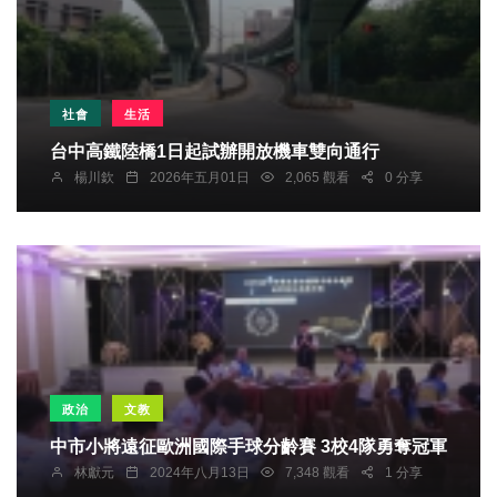
社會
生活
台中高鐵陸橋1日起試辦開放機車雙向通行
楊川欽
2026年五月01日
2,065 觀看
0 分享
政治
文教
中市小將遠征歐洲國際手球分齡賽 3校4隊勇奪冠軍
林獻元
2024年八月13日
7,348 觀看
1 分享