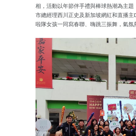
相，
活動以年節伴手禮與棒球熱潮為主題
市總經理西川正史及新加坡網紅和直播主Daniel’
啦隊女孩一同寫春聯、嗨跳三振舞，
氣氛
15
+
30
+
1
+
307
+
15
+
會
2024立委選戰
2023金鐘獎
熱門
評論
3
+
4
+
240
+
教文化交
兩岸佛教文化交
藝文
流專區