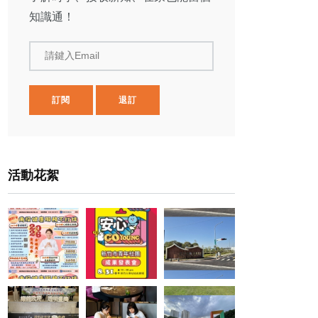
知識通！
請鍵入Email
訂閱
退訂
活動花絮