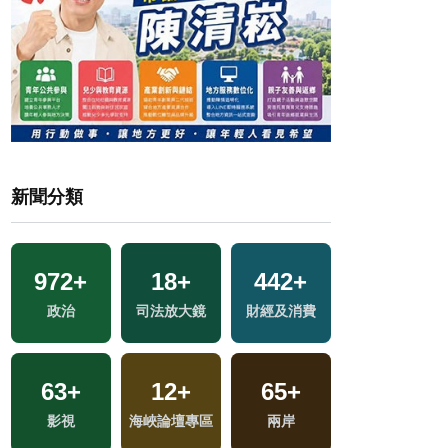
新聞分類
972
+
18
+
442
+
505
+
政治
司法放大鏡
財經及消費
健康及醫療
63
+
12
+
65
+
158
+
影視
海峽論壇專區
兩岸
運動