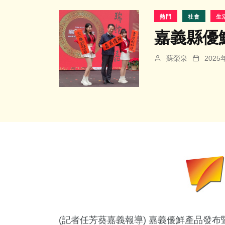
熱門
社會
生
嘉義縣優
蘇榮泉
202
(記者任芳葵嘉義報導) 嘉義優鮮產品發