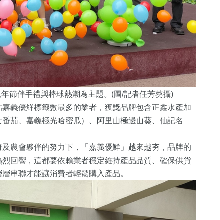
年節伴手禮與棒球熱潮為主題。(圖/記者任芳葵攝)
貼嘉義優鮮標籤數最多的業者，
獲獎品牌包含正鑫水產加
女番茄、嘉義極光哈密瓜）、阿里山極邊山葵、仙記名
府及農會夥伴的努力下，「
嘉義優鮮」越來越夯，品牌的
熱烈回響，這都要依賴業者穩定維持產品品質、
確保供貨
層層串聯才能讓消費者輕鬆購入產品。