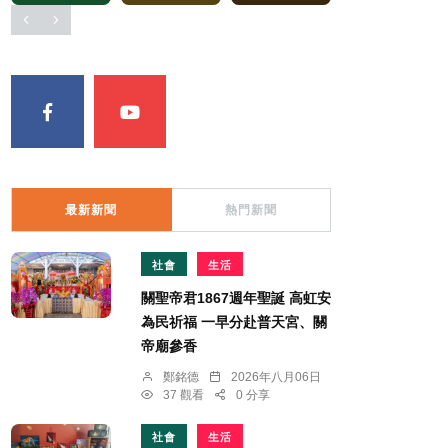
最新新聞
熱門新聞
社會
生活
關聖帝君1867週年聖誕 高虹安
為民祈福 一早分赴普天宮、關
帝廟參香
鄭銘德
2026年八月06日
37 觀看
0 分享
社會
生活