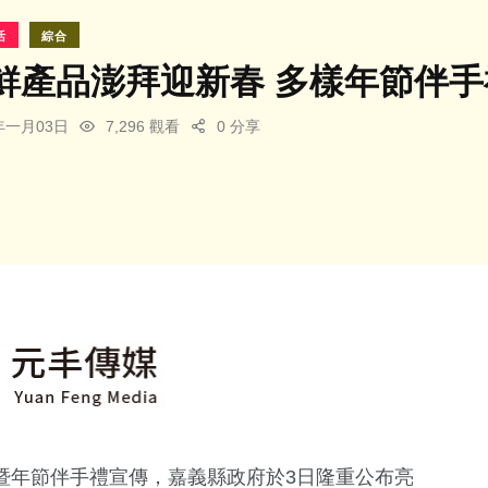
活
綜合
鮮產品澎拜迎新春 多樣年節伴
5年一月03日
7,296 觀看
0 分享
布暨年節伴手禮宣傳，嘉義縣政府於3日隆重公布亮