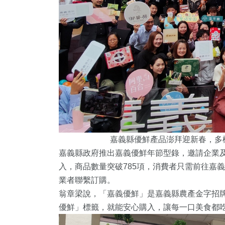
嘉義縣優鮮產品澎拜迎新春，多樣
嘉義縣政府推出嘉義優鮮年節型錄，
邀請企業
入，商品數量突破785項，
消費者只需前往嘉義
業者聯繫訂購。
翁章梁說，「嘉義優鮮」是嘉義縣農產金字招
優鮮」標籤，
就能安心購入，讓每一口美食都