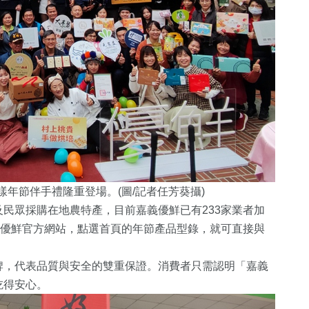
年節伴手禮隆重登場。(圖/記者任芳葵攝)
及民眾採購在地農特產，
目前嘉義優鮮已有233家業者加
優鮮官方網站，點選首頁的年節產品型錄，
就可直接與
牌，
代表品質與安全的雙重保證。消費者只需認明「嘉義
吃得安心。