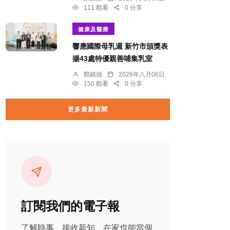
111 觀看
0 分享
健康及醫療
響應國際母乳週 新竹市頒獎表
揚43處特優親善哺集乳室
鄭銘德
2026年八月06日
150 觀看
0 分享
更多最新新聞
訂閱我們的電子報
了解時事、接收新知、在家也能當個