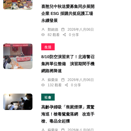
喜憨兒中秋送愛募集同步展開
企業 ESG 採購共挺庇護工場
永續發展
鄭銘德
2026年八月06日
82 觀看
0 分享
生活
8/10防空演習來了！北港警召
集跨單位整備 演習期間手機
網路將降速
蘇榮泉
2026年八月06日
132 觀看
0 分享
社會
高齡孕婦吸「喪屍煙彈」震驚
海巡！槍毒鴛鴦落網 改造手
槍、毒品全起獲
蘇榮泉
2026年八月06日