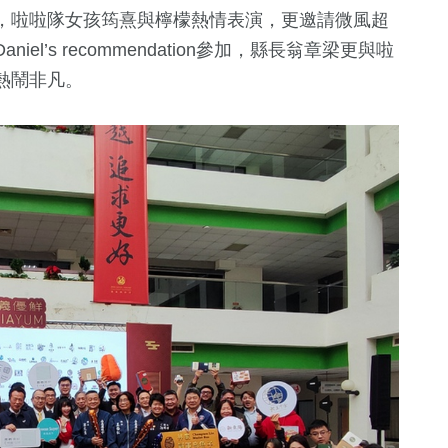
，啦啦隊女孩筠熹與檸檬熱情表演，更邀請微風超
s recommendation參加，
縣長翁章梁更與啦
熱鬧非凡。
2
+
8
+
64
+
福建林公信俗文
綜藝
美食
化專區
10
+
1
+
1542
+
演唱會
兩岸藝苑天地
生活