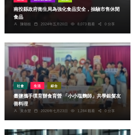
南投縣政府衛生局為強化食品安全，抽驗市售休閒
食品
陳朝枝
2024年五月20日
8,073 觀看
0 分享
社會
生活
綜合
臺鹽攜手璞育辦食育營 「小小塩麴師」共學銀髮友
善料理
黃永豐
2026年七月23日
1,284 觀看
0 分享