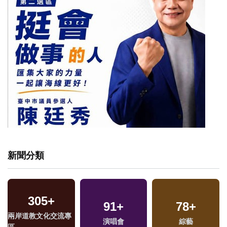
新聞分類
12816
+
4480
+
12
+
生活
健康及醫療
兩岸藝苑天地