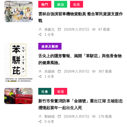
熱門
政治
生活
雲林自強演習車機物資動員 整合軍民資源支援作
戰
林獻元
2026年八月07日
97 觀看
1 分享
健康及醫療
舌尖上的隱形警報、揭開「苯駢芘」與焦香食物
的健康風險。
吳建銘
2026年八月07日
367 觀看
1 分享
社會
生活
新竹市骨董消防車「金德號」重出江湖 主秘彭忠
禮憶起當年一起出生入死
鄭銘德
2026年八月07日
176 觀看
0 分享