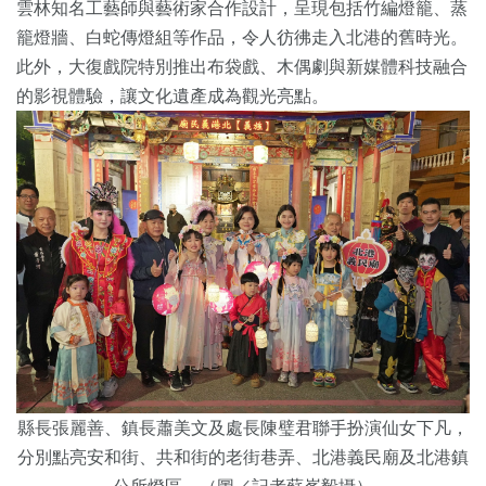
雲林知名工藝師與藝術家合作設計，呈現包括竹編燈籠、蒸
籠燈牆、白蛇傳燈組等作品，令人彷彿走入北港的舊時光。
此外，大復戲院特別推出布袋戲、木偶劇與新媒體科技融合
的影視體驗，讓文化遺產成為觀光亮點。
縣長張麗善、鎮長蕭美文及處長陳璧君聯手扮演仙女下凡，
分別點亮安和街、共和街的老街巷弄、北港義民廟及北港鎮