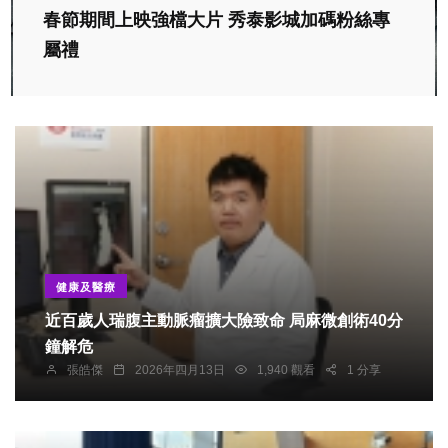
春節期間上映強檔大片 秀泰影城加碼粉絲專
屬禮
健康及醫療
近百歲人瑞腹主動脈瘤擴大險致命 局麻微創術40分
鐘解危
張皓傑
2026年四月13日
1,940 觀看
1 分享