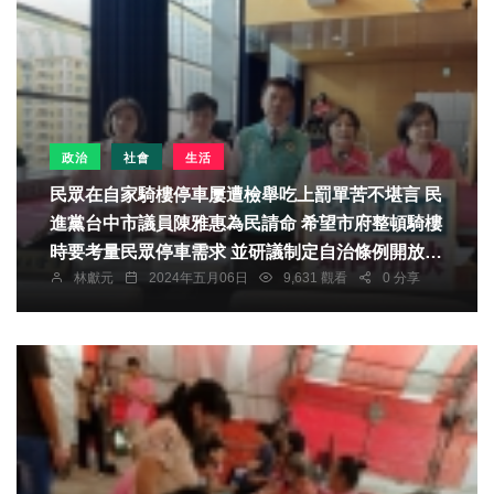
政治
社會
生活
民眾在自家騎樓停車屢遭檢舉吃上罰單苦不堪言 民
進黨台中市議員陳雅惠為民請命 希望市府整頓騎樓
時要考量民眾停車需求 並研議制定自治條例開放騎
林獻元
2024年五月06日
9,631 觀看
0 分享
樓讓民眾停車