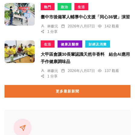
熱門
政治
生活
臺中市後備軍人輔導中心支援「同心36號」演習
林獻元
2026年八月07日
142 觀看
1 分享
生活
健康及醫療
財經及消費
大甲區會讓30長輩認識天然辛香料 結合AI應用
手作健康調味品
林獻元
2026年八月07日
137 觀看
1 分享
更多最新新聞