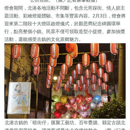
公所燈區。（圖／記者蘇峯毅攝）
燈會期間，北港各地活動不間斷，包含元宵踩街、情人節主
題活動、彩繪燈籠體驗、市集等豐富內容。2月3日，燈會將
迎來第二階段十大燈區啟燈儀式，於顏思齊紀念碑圓環舉
行，點亮整個小鎮。民眾不僅可領取造型小提燈、參加抽獎
活動，還能感受古鎮的文化原鄉魅力。
北港古鎮的「暗街仔」匯聚工藝坊、百年甕牆、縣定古蹟北