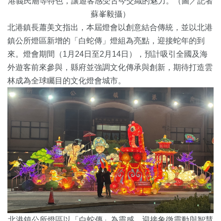
港義民廟等特色，讓遊客感受古今交織的魅力。（圖／記者
蘇峯毅攝）
北港鎮長蕭美文指出，本屆燈會以創意結合傳統，並以北港
鎮公所燈區新增的「白蛇傳」燈組為亮點，迎接蛇年的到
來。燈會期間（1月24日至2月14日），預計吸引全國及海
外遊客前來參與，縣府並強調文化傳承與創新，期待打造雲
林成為全球矚目的文化燈會城市。
北港鎮公所燈區以「白蛇傳」為靈感，迎接象徵靈動與智慧