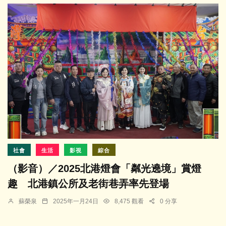
社會
生活
影視
綜合
（影音）／2025北港燈會「粼光遶境」賞燈
趣 北港鎮公所及老街巷弄率先登場
蘇榮泉
2025年一月24日
8,475 觀看
0 分享