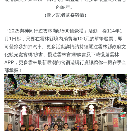
的蛇年。
（圖／記者蘇峯毅攝）
「2025與神同行遊雲林滿額500抽豪禮」活動，從114年1
月1日起，只要在雲林縣境內消費滿100元的單筆發票，即
可登錄參加抽汽車。更多活動詳情請持續關注雲林縣政府文
化觀光處官網/臉書、慢遊雲林官網/臉書及下載慢遊雲林
APP，更多雲林最新最潮的食宿遊購行資訊讓你一機在手全
部掌握！