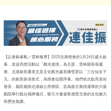
【記者蘇峯毅／雲林報導】2025北港燈會於1月24日盛大啟
幕，首波亮燈活動以「粼光遶境」為主題，雲林縣長張麗
善、北港鎮長蕭美文及文化觀光處長陳璧君以「三位仙女下
凡」的創意扮演形式，為燈會拉開序幕。他們依次點亮老街
巷弄、義民廟與北港鎮公所燈區，並為復古風情濃厚的大復
戲院舉行戲台揭牌儀式，吸引大量遊客感受北港的文化魅力
與歷史氛圍。