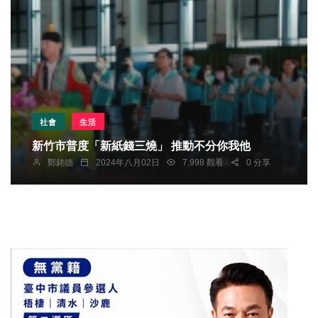
社會
生活
新竹市普度「新紙錢三燒」 推動不分你我他
鄭銘德
2024年八月02日
7,998 觀看
0 分享