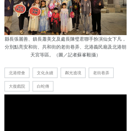
縣長張麗善、鎮長蕭美文及處長陳璧君聯手扮演仙女下凡，
分別點亮安和街、共和街的老街巷弄、北港義民廟及北港朝
天宮等區。（圖／記者蘇峯毅攝）
北港燈會
文化永續
粼光遶境
老街巷弄
大復戲院
白蛇傳