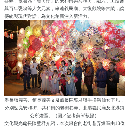
巷弄，被喻為「暗街仔」的安和街與共和街，融入手工燈藝
與百年甕牆等人文元素，串連義民廟、大復戲院等古蹟，讓
傳統與現代對話，為文化創新注入新活力。
縣長張麗善、鎮長蕭美文及處長陳璧君聯手扮演仙女下凡，
分別點亮安和街、共和街的老街巷弄、北港義民廟及北港鎮
公所燈區。（圖／記者蘇峯毅攝）
文化觀光處長陳璧君介紹，本次燈會的老街巷弄燈區由13位