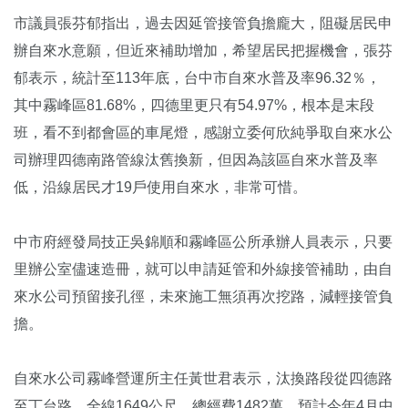
市議員張芬郁指出，過去因延管接管負擔龐大，阻礙居民申
辦自來水意願，但近來補助增加，希望居民把握機會，張芬
郁表示，統計至113年底，台中市自來水普及率96.32％，
其中霧峰區81.68%，四德里更只有54.97%，根本是末段
班，看不到都會區的車尾燈，感謝立委何欣純爭取自來水公
司辦理四德南路管線汰舊換新，但因為該區自來水普及率
低，沿線居民才19戶使用自來水，非常可惜。
中市府經發局技正吳錦順和霧峰區公所承辦人員表示，只要
里辦公室儘速造冊，就可以申請延管和外線接管補助，由自
來水公司預留接孔徑，未來施工無須再次挖路，減輕接管負
擔。
自來水公司霧峰營運所主任黃世君表示，汰換路段從四德路
至丁台路，全線1649公尺、總經費1482萬，預計今年4月中