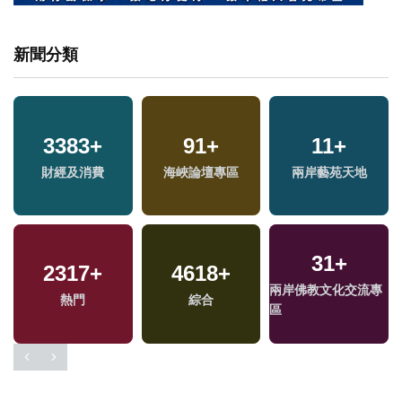
新聞分類
3383
1726
+
+
91
79
+
+
7445
11
+
+
財經及消費
藝文
海峽論壇專區
演唱會
兩岸藝苑天地
政治
31
+
2317
225
+
+
4618
142
+
+
102
+
兩岸佛教文化交流專
2024立委選戰
熱門
司法放大鏡
綜合
2024總統大選
區