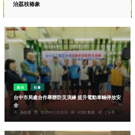
治荔枝椿象
政治
社會
台中市局處合作舉辦防災演練 提升電動車輛停放安
全
張皓傑
2025年三月31日
4,582 觀看
1 分享