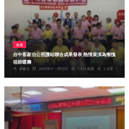
生活
台中客家伯公照護站聯合成果發表 熱情展演為慚愧
祖師暖壽
林獻元
2024年十一月10日
5,474 觀看
1 分享