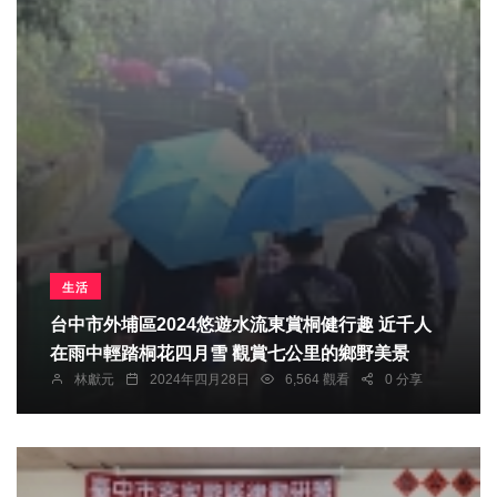
生活
台中市外埔區2024悠遊水流東賞桐健行趣 近千人
在雨中輕踏桐花四月雪 觀賞七公里的鄉野美景
林獻元
2024年四月28日
6,564 觀看
0 分享