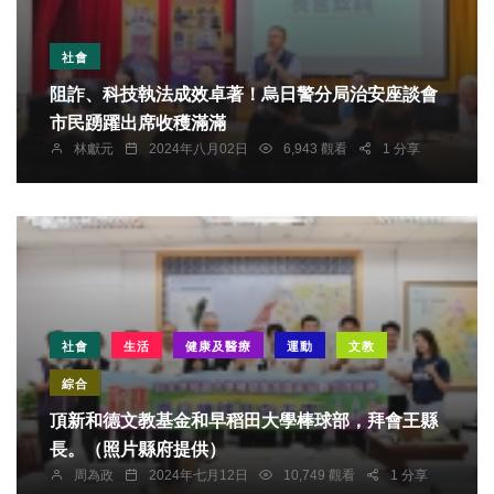
社會
阻詐、科技執法成效卓著！烏日警分局治安座談會
市民踴躍出席收穫滿滿
林獻元
2024年八月02日
6,943 觀看
1 分享
社會
生活
健康及醫療
運動
文教
綜合
頂新和德文教基金和早稻田大學棒球部，拜會王縣
長。（照片縣府提供）
周為政
2024年七月12日
10,749 觀看
1 分享