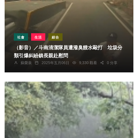
社會
生活
綜合
（影音）／斗南清潔隊員遭潑臭餿水毆打 垃圾分
類引爆糾紛鎮長親赴慰問
蘇榮泉
2025年五月06日
9,330 觀看
0 分享