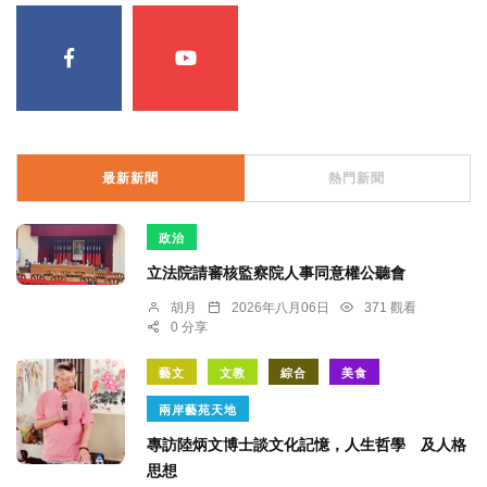
最新新聞
熱門新聞
政治
立法院請審核監察院人事同意權公聽會
胡月
2026年八月06日
371 觀看
0 分享
藝文
文教
綜合
美食
兩岸藝苑天地
專訪陸炳文博士談文化記憶，人生哲學 及人格
思想