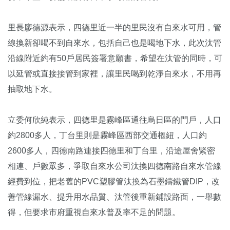
里長廖德源表示，四德里近一半的里民沒有自來水可用，管
線換新卻喝不到自來水，包括自己也是喝地下水，此次汰管
沿線附近約有50戶居民簽署意願書，希望在汰管的同時，可
以延管或直接接管到家裡，讓里民喝到乾淨自來水，不用再
抽取地下水。
立委何欣純表示，四德里是霧峰區通往烏日區的門戶，人口
約2800多人，丁台里則是霧峰區西部交通樞紐，人口約
2600多人，四德南路連接四德里和丁台里，沿途屋舍緊密
相連、戶數眾多，爭取自來水公司汰換四德南路自來水管線
經費到位，把老舊的PVC塑膠管汰換為石墨鑄鐵管DIP，改
善管線漏水、提升用水品質、汰管後重新鋪設路面，一舉數
得，但要求市府重視自來水普及率不足的問題。