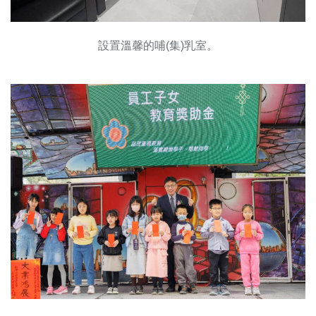
設置溫馨的哺(集)乳室。