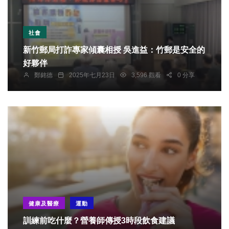
社會
新竹郵局打詐專家傾囊相授 吳進益：竹郵是安全的
好夥伴
鄭銘德
2025年七月23日
3,596 觀看
0 分享
健康及醫療
運動
訓練前吃什麼？營養師傳授3時段飲食建議