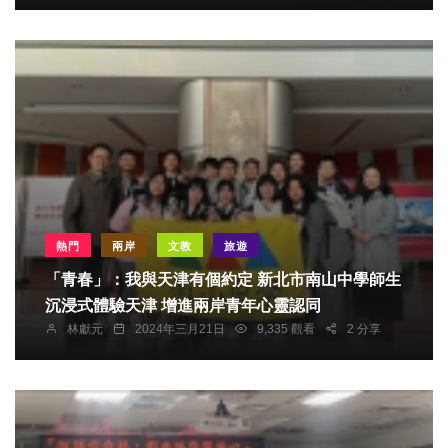
熱門
兩岸
文教
旅遊
「青春」：我與天津有個約定 新北市南山中學師生
沉浸式體驗天津 增進兩岸青年心靈認同
林獻元
2024年三月21日
9,335 觀看
2 分享