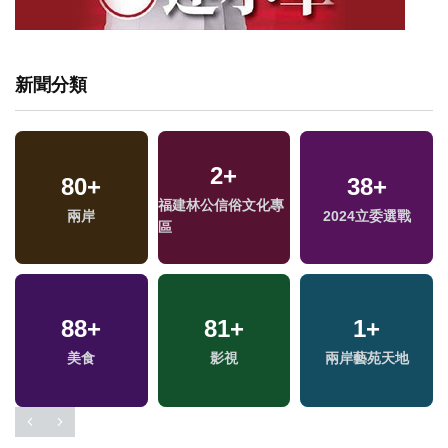
新聞分類
2
+
80
+
38
+
福建林公信俗文化專
兩岸
2024立委選戰
區
88
+
81
+
1
+
美食
影視
兩岸藝苑天地