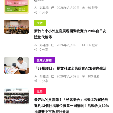
鄭銘德
2026年八月09日
60 觀看
0 分享
文教
新竹市小小外交官展現國際軟實力 23年台日友
誼世代相傳
鄭銘德
2026年八月09日
66 觀看
0 分享
健康及醫療
「89量腰日」 楊文科邀全民落實ACE健康生活
鄭銘德
2026年八月09日
103 觀看
0 分享
生活
最好玩的父親節！「爸氣集合」出發工程冒險島
邀約13個社福單位孩童一同暢玩！活動收入10%
捐贈臺中市政府社會局