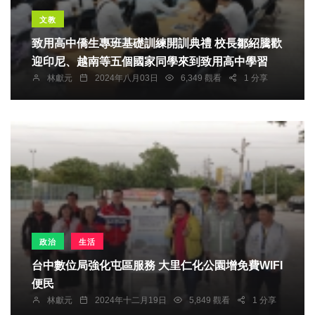
文教
致用高中僑生專班基礎訓練開訓典禮 校長鄒紹騰歡
迎印尼、越南等五個國家同學來到致用高中學習
林獻元
2024年八月03日
6,349 觀看
1 分享
政治
生活
台中數位局強化屯區服務 大里仁化公園增免費WIFI
便民
林獻元
2024年十二月19日
5,849 觀看
1 分享