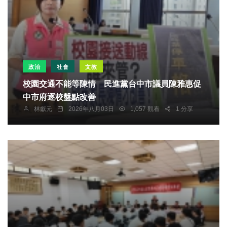
政治
社會
文教
校園交通不能等陳情 民進黨台中市議員陳雅惠促
中市府逐校盤點改善
林獻元
2026年八月03日
1,057 觀看
1 分享