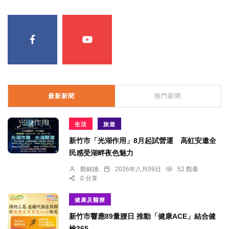
最新新聞
熱門新聞
生活
旅遊
新竹市「光湖作用」8月起試營運 高虹安邀全
民感受湖畔夜色魅力
鄭銘德
2026年八月09日
52 觀看
0 分享
健康及醫療
新竹市響應89量腰日 推動「健康ACE」結合健
檢365