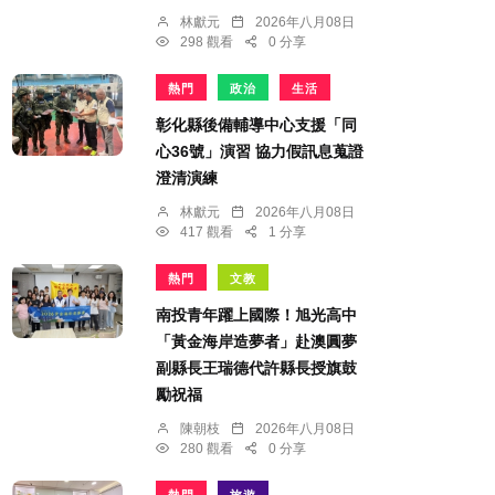
林獻元
2026年八月08日
298 觀看
0 分享
熱門
政治
生活
彰化縣後備輔導中心支援「同
心36號」演習 協力假訊息蒐證
澄清演練
林獻元
2026年八月08日
417 觀看
1 分享
熱門
文教
南投青年躍上國際！旭光高中
「黃金海岸造夢者」赴澳圓夢
副縣長王瑞德代許縣長授旗鼓
勵祝福
陳朝枝
2026年八月08日
280 觀看
0 分享