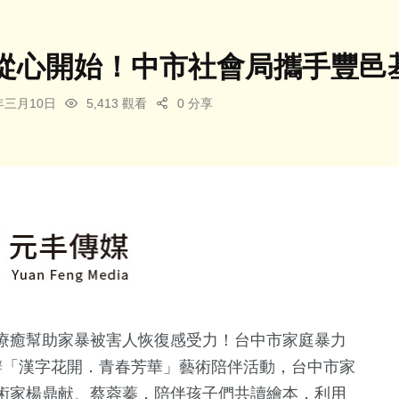
從心開始！中市社會局攜手豐邑
5年三月10日
5,413 觀看
0 分享
療癒幫助家暴被害人恢復感受力！台中市家庭暴力
辦「漢字花開．青春芳華」藝術陪伴活動，台中市家
術家楊鼎献、蔡蓉蓁，陪伴孩子們共讀繪本，利用