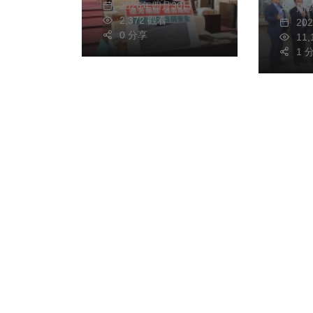
2026年四月30日
周
（右
路面及路基做透地雷
2,372 觀看
20
宣示
達及相關檢測，並盡
0 分享
11
片記
1 
速重新鋪設改善，還
給大里居民行的安全