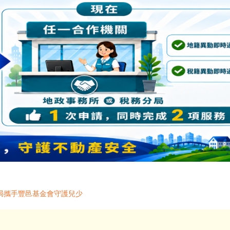
局攜手豐邑基金會守護兒少