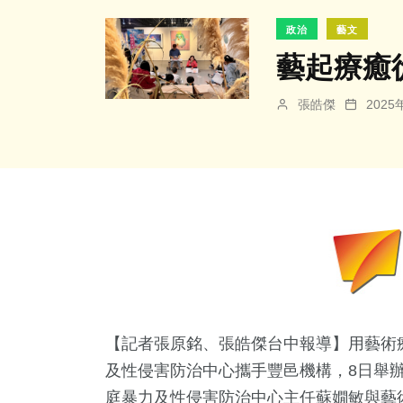
政治
藝文
藝起療癒
張皓傑
202
【記者張原銘、張皓傑台中報導】用藝術
及性侵害防治中心攜手豐邑機構，8日舉
庭暴力及性侵害防治中心主任蘇嫺敏與藝