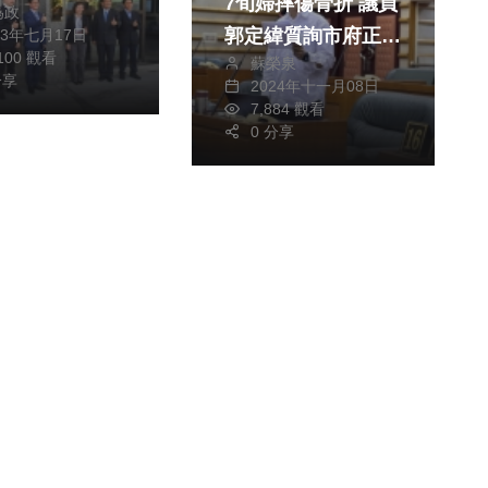
7旬婦摔傷骨折 議員
為政
3）等首長握拳
郭定緯質詢市府正視
23年七月17日
查賄決心。（照
,100 觀看
蘇榮泉
提高TNVR量能
者周為政攝）
分享
2024年十一月08日
7,884 觀看
0 分享