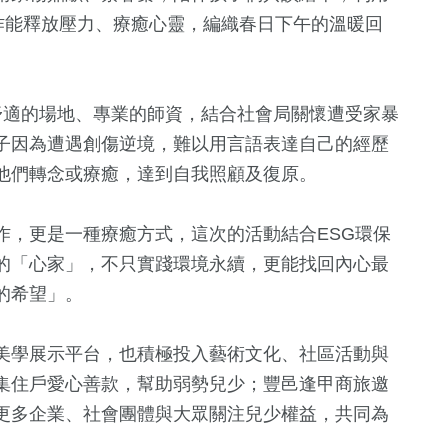
作能釋放壓力、療癒心靈，編織春日下午的溫暖回
舒適的場地、專業的師資，結合社會局關懷遭受家暴
子因為遭遇創傷逆境，難以用言語表達自己的經歷
他們轉念或療癒，達到自我照顧及復原。
1
+
+
326
+
32
+
5
+
作，更是一種療癒方式，這次的活動結合ESG環保
兩岸佛教文化交
療
綜合
兩岸
演唱會
的「心家」，不只實踐環境永續，更能找回內心最
流專區
的希望」。
164
+
0
+
649
+
120
+
美學展示平台，也積極投入藝術文化、社區活動與
熱門
2023金鐘獎
社會
藝文
集住戶愛心善款，幫助弱勢兒少；豐邑逢甲商旅邀
更多企業、社會團體與大眾關注兒少權益，共同為