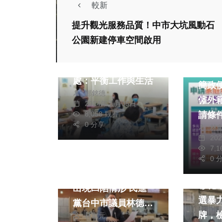
較新
提升觀光服務品質！中市大坑風動石
社會
生活
公園新建停車空間啟用
新竹市勞工大學推休
閒遊憩等課程 勞工
健康及
處：平衡工作與生活
簡政
鄭銘德
僱外
2024年五月05日
請條
8,058 觀看
0 分享
林
熱門
20
7,
社會
政治
生活
0 
健康及
大里區德芳南路路面
彰化
出現凹陷情形 民進
選暴
黨台中市議員林德宇
牌，
林獻元
要求建設局針對凹陷