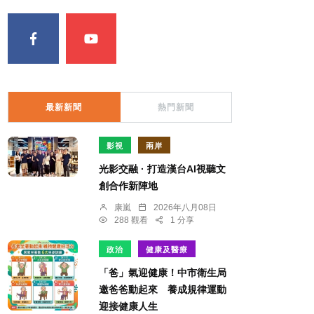
最新新聞
熱門新聞
影視
兩岸
光影交融 · 打造漢台AI視聽文
創合作新陣地
康嵐
2026年八月08日
288 觀看
1 分享
政治
健康及醫療
「爸」氣迎健康！中市衛生局
邀爸爸動起來 養成規律運動
迎接健康人生