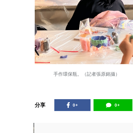
手作環保瓶。（記者張原銘攝）
分享
0+
0+