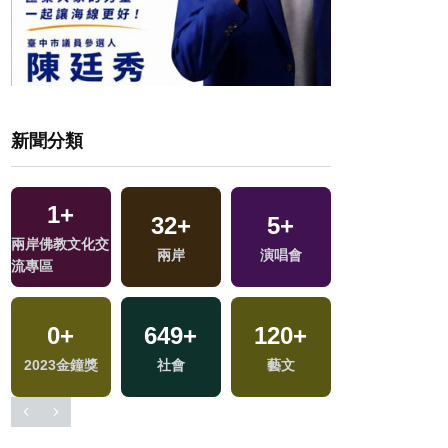
新聞分類
4
+
16
+
773
+
194
+
綜藝
2024立委選戰
生活
旅遊
0
+
6
+
519
+
10
+
兩岸藝苑天地
海峽論壇專區
政治
司法放大鏡