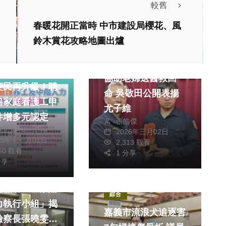
較舊
春暖花開正當時 中市建設局櫻花、風
鈴木賞花攻略地圖出爐
社會
醫療
協助老婦送醫救回一
便民再升級！聘
命 吳敬田公開表揚
籍家庭看護工申
尤子維
件增多元認定
張皓傑
獻元
2026年三月02日
政治
23年十一月01日
2,313 觀看
160 觀看
1 分享
生活
分享
醫療
社會
生活
地檢署「查察賄
綜合
力執行小組」揭
嘉義市流浪犬追逐害
檢察長張曉雯