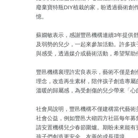
廢棄寶特瓶DIY植栽的家，盼透過藝術創
憶。
蘇嫺敏表示，感謝豐邑機構連續3年提供
及弱勢的兒少，一起來參加活動。許多孩
與感受，透過媒介或藝術活動，希望幫助
+
319
+
236
+
270
豐邑機構襄理許宏良表示，藝術不僅是創
公信俗文
文教
財經及消費
健康及醫
理念，改造再生素材，陪伴孩子創造專屬
溫暖的歸屬感，為受創傷的兒少帶來「心
31
+
34
+
社會局說明，豐邑機構不僅建構當代藝術
影視
美食
社會公益，例如豐邑大砌四方社區每年募
請安置機構兒少春節圍爐。期盼未來能有
孩子們創造更安全、友善的成長環境。