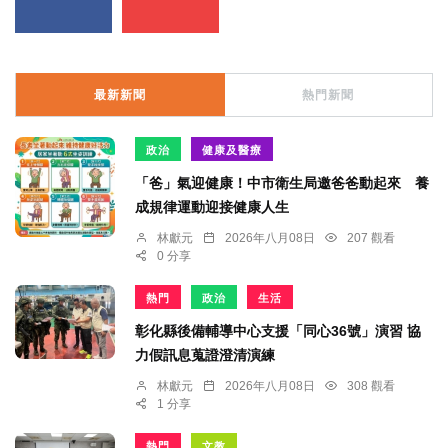
最新新聞
熱門新聞
政治
健康及醫療
「爸」氣迎健康！中市衛生局邀爸爸動起來 養
成規律運動迎接健康人生
林獻元
2026年八月08日
207 觀看
0 分享
熱門
政治
生活
彰化縣後備輔導中心支援「同心36號」演習 協
力假訊息蒐證澄清演練
林獻元
2026年八月08日
308 觀看
1 分享
熱門
文教