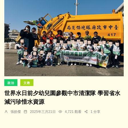
政治
文教
世界水日前夕幼兒園參觀中市清潔隊 學習省水
減污珍惜水資源
張皓傑
2025年三月21日
4,721 觀看
1 分享