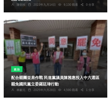
陳朝枝
2023年九月14日
9,130 觀看
0 分享
政治
配合罷團並肩作戰 民進黨議員陳雅惠投入中六選區
罷免國民黨立委羅廷瑋行動
林獻元
2025年六月28日
4,590 觀看
1 分享