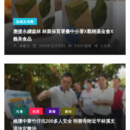
財經及消費
應援永續森林 林業保育署臺中分署X觀樹基金會X
義美食品
林獻元
2024年五月30日
6,825 觀看
1 分享
社會
生活
旅遊
綜合
維護中寮竹仔坑200多人安全 明善寺附近平林溪支
流決定整治