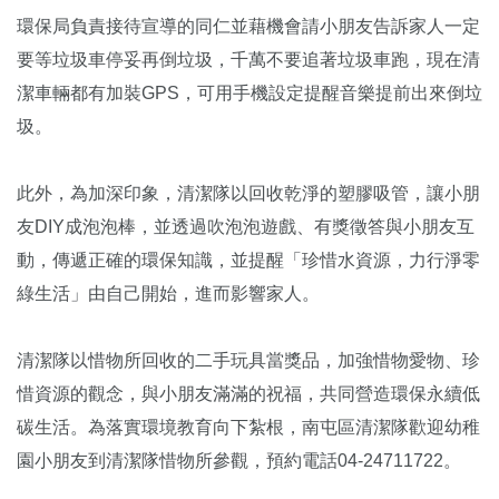
環保局負責接待宣導的同仁並藉機會請小朋友告訴家人一定
要等垃圾車停妥再倒垃圾，千萬不要追著垃圾車跑，現在清
潔車輛都有加裝GPS，可用手機設定提醒音樂提前出來倒垃
圾。
此外，為加深印象，清潔隊以回收乾淨的塑膠吸管，讓小朋
友DIY成泡泡棒，並透過吹泡泡遊戲、有獎徵答與小朋友互
動，傳遞正確的環保知識，並提醒「珍惜水資源，力行淨零
綠生活」由自己開始，進而影響家人。
清潔隊以惜物所回收的二手玩具當獎品，加強惜物愛物、珍
惜資源的觀念，與小朋友滿滿的祝福，共同營造環保永續低
碳生活。為落實環境教育向下紮根，南屯區清潔隊歡迎幼稚
園小朋友到清潔隊惜物所參觀，預約電話04-24711722。