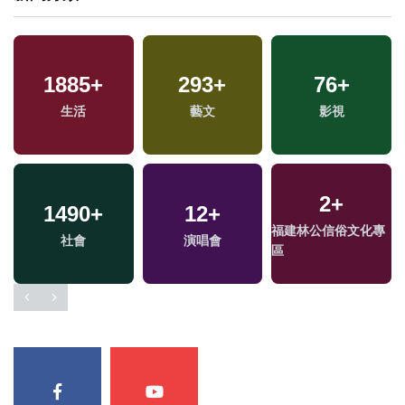
1267
+
778
+
1
+
政治
文教
兩岸藝苑天地
41
+
19
+
36
+
專
兩岸道教文化交流專
兩
評論
2024立委選戰
區
區