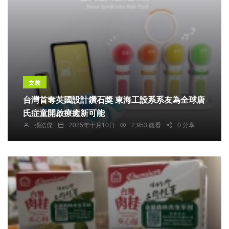
文教
台灣首奪英國設計鑽石獎 東海工設系系友為全球唐
氏症童開啟療癒新可能
張皓傑
2025年十月10日
2,953 觀看
0 分享