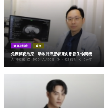
健康及醫療
綜合
免疫標靶治療 助攻肝癌患者迎向嶄新生命契機
季從茂
2025年六月05日
4,928 觀看
0 分享