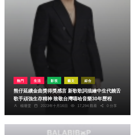
熱門
生活
影視
藝文
綜合
熊仔延續金曲獎得獎感言 新歌歌詞描繪中生代饒舌
歌手頑強生存精神 致敬台灣嘻哈音樂30年歷程
楊珊雯
2023年十月16日
17,294 觀看
0 分享