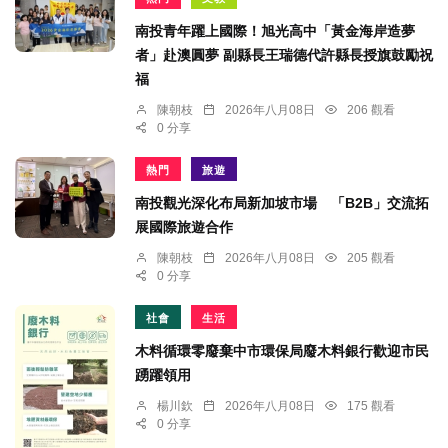
南投青年躍上國際！旭光高中「黃金海岸造夢
者」赴澳圓夢 副縣長王瑞德代許縣長授旗鼓勵祝
福
陳朝枝
2026年八月08日
206 觀看
0 分享
熱門
旅遊
南投觀光深化布局新加坡市場 「B2B」交流拓
展國際旅遊合作
陳朝枝
2026年八月08日
205 觀看
0 分享
社會
生活
木料循環零廢棄中市環保局廢木料銀行歡迎市民
踴躍領用
楊川欽
2026年八月08日
175 觀看
0 分享