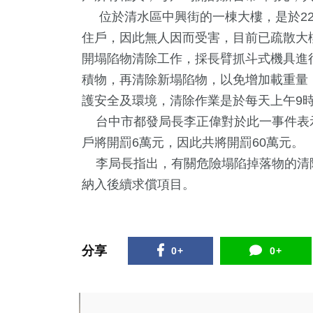
位於清水區中興街的一棟大樓，是於22
住戶，因此無人因而受害，目前已疏散大
開塌陷物清除工作，採長臂抓斗式機具進
積物，再清除新塌陷物，以免增加載重量
護安全及環境，清除作業是於每天上午9
台中市都發局長李正偉對於此一事件表示
戶將開罰6萬元，因此共將開罰60萬元。
2
+
4
+
784
+
6
+
332
李局長指出，有關危險塌陷掉落物的清除
兩岸佛教文化交
食
生活
海峽論壇專區
綜合
納入後續求償項目。
流專區
1
+
8
+
10
+
福建林公信俗文
分享
0+
0+
教
司法放大鏡
化專區