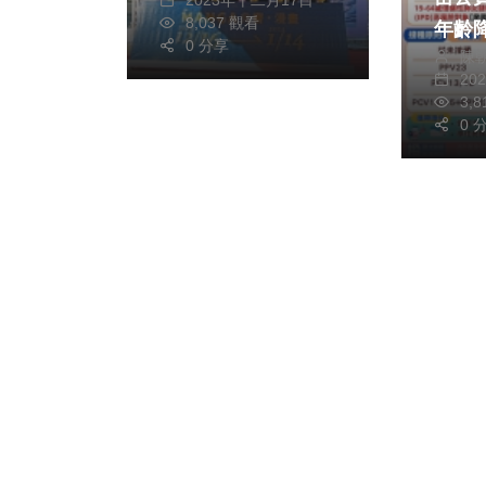
8,037 觀看
年齡降
0 分享
陳
20
3,
0 