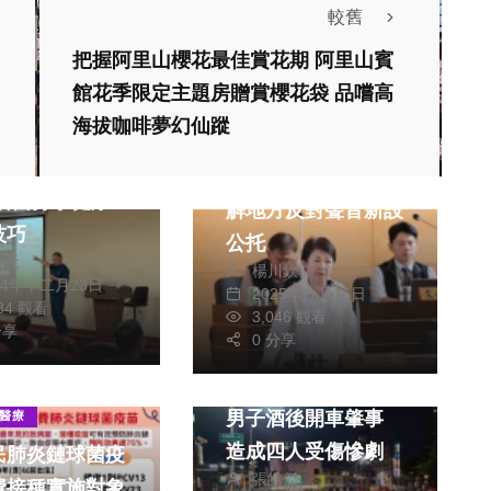
較舊
把握阿里山櫻花最佳賞花期 阿里山賓
館花季限定主題房贈賞櫻花袋 品嚐高
海拔咖啡夢幻仙蹤
醫療
旅遊
社會
生活
提升員工健康意
盧市長盼議員協助化
解地方反對聲音新設
技巧
公托
獻元
楊川欽
24年十二月23日
2025年九月16日
184 觀看
3,046 觀看
分享
0 分享
社會
男子酒後開車肇事
醫療
造成四人受傷慘劇
民肺炎鏈球菌疫
張皓傑
費接種實施對象