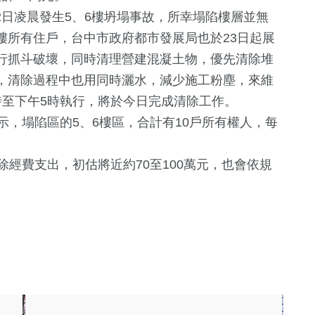
日凌晨發生5、6樓坍塌事故，所幸塌陷樓層並無
樓所有住戶，台中市政府都市發展局也於23日起展
行抓斗破壞，同時清理營建混凝土物，優先清除堆
，清除過程中也用同時灑水，減少施工粉塵，來維
時至下午5時執行，將於今日完成清除工作。
，塌陷區的5、6樓區，合計有10戶所有權人，每
+
33
+
528
+
7
+
經費支出，初估將近約70至100萬元，也會依規
兩岸
政治
2024總統大
194
+
5
+
164
+
旅遊
演唱會
熱門