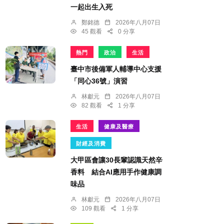
一起出生入死
鄭銘德
2026年八月07日
45 觀看
0 分享
熱門
政治
生活
臺中市後備軍人輔導中心支援
「同心36號」演習
林獻元
2026年八月07日
82 觀看
1 分享
生活
健康及醫療
財經及消費
大甲區會讓30長輩認識天然辛
香料 結合AI應用手作健康調
味品
林獻元
2026年八月07日
109 觀看
1 分享