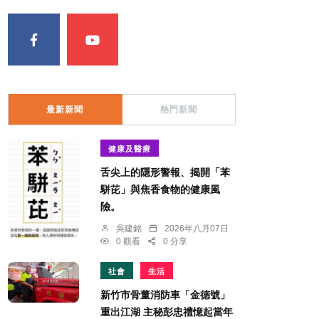
最新新聞
熱門新聞
健康及醫療
舌尖上的隱形警報、揭開「苯
駢芘」與焦香食物的健康風
險。
吳建銘
2026年八月07日
0 觀看
0 分享
社會
生活
新竹市骨董消防車「金德號」
重出江湖 主秘彭忠禮憶起當年