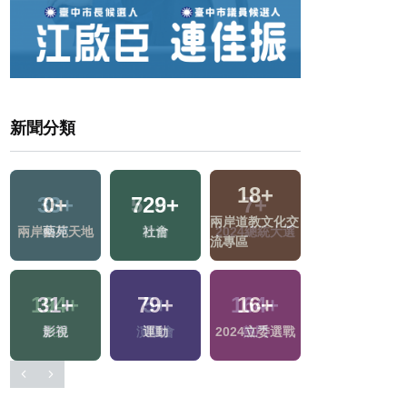
新聞分類
18
+
0
+
729
+
9
+
兩岸道教文化交
選
兩岸藝苑天地
社會
評論
流專區
31
+
79
+
16
+
4
+
影視
運動
2024立委選戰
綜藝