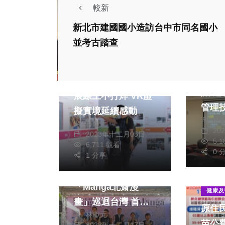
較新
新北市建國國小造訪台中市同名國小
並考古踏查
健康及
藝文
中捷
大墩40周年館慶特
識 邀名醫分享健康
展線上不打烊 VR虛
管理
擬實境延續感動
林
林獻元
20
2023年十二月05日
5,
6,711 觀看
0 
藝文
1 分享
打造漫畫之都！日本
「Manga北齋漫
健康及
畫」巡迴台灣 首選
原住
林獻元
台中開展
苗公
2023年十二月17日