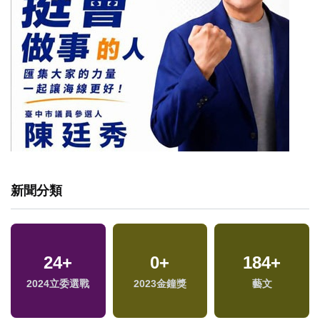
新聞分類
24
1
+
+
15
0
+
+
184
413
+
+
2024立委選戰
兩岸藝苑天地
2023金鐘獎
司法放大鏡
健康及醫療
藝文