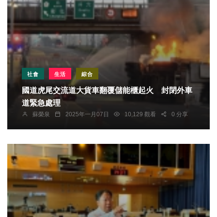
社會
生活
綜合
國道虎尾交流道大貨車翻覆儲能櫃起火 封閉外車
道緊急處理
蘇榮泉
2025年一月07日
10,129 觀看
0 分享