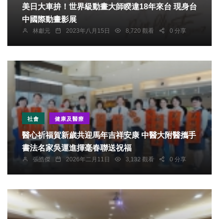
美日大車拚！世界級動畫大師睽違18年來台 現身台
中國際動畫影展
林獻元
2023年八月15日
8,720 觀看
0 分享
社會
健康及醫療
醫心祈福賀新歲共迎馬年吉祥安康 中醫大附醫攜手
書法名家吳運進揮毫春聯送祝福
張皓傑
2026年二月11日
3,132 觀看
0 分享