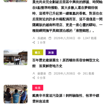
晨光尚未完全劃破后里區中興街的靜謐、時間軸
在6點整準時撥動、當大多數人還在夢鄉徘徊
時、這裡早已升起第一縷氤氳的香氣、對居住在
后里附近的許多外籍配偶而言、這不僅僅是一間
隱藏版的越南料理店、更是一座心靈的驛站、一
種能瞬間撫平異鄉漂泊感的「液態鄉愁」。
吳建銘
2026年八月08日
1,047 觀看
1 分享
藝文
旅遊
百年歷史建築重生！原西螺街長宿舍轉型文化
館 首展解密地方史
蘇榮泉
2026年八月08日
261 觀看
0 分享
生活
戴奧辛羊案追污染源！飼料驗陰性、牧草中鏢
雲林急追查