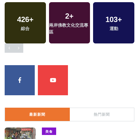
2
+
426
9
+
+
42
+
103
215
+
+
兩岸佛教文化交流專
2024總統大選
綜合
兩岸
運動
熱門
區
最新新聞
熱門新聞
美食