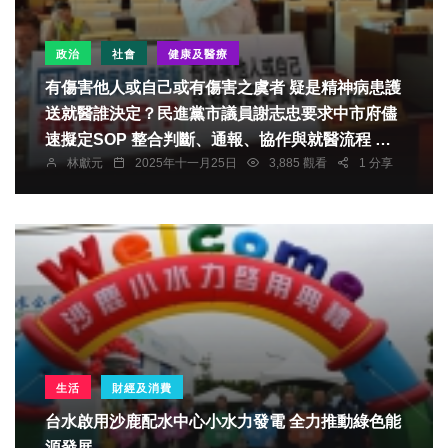
政治
社會
健康及醫療
有傷害他人或自己或有傷害之虞者 疑是精神病患護
送就醫誰決定？民進黨市議員謝志忠要求中市府儘
速擬定SOP 整合判斷、通報、協作與就醫流程 讓
林獻元
2025年十一月25日
3,885 觀看
1 分享
第一線人員有明確依循
生活
財經及消費
台水啟用沙鹿配水中心小水力發電 全力推動綠色能
源發展