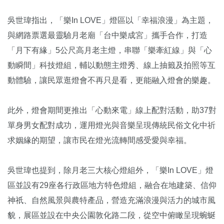
吳世瑋指出，「樂In LOVE」燈區以「幸福浪漫」為主題，
與網路票選最靈驗月老廟「台中樂成宮」攜手合作，打造
「月下有緣」5公尺高月老主燈，串聯「樂牽紅線」與「心
動瞬間」科技燈組，輔以動態主燈秀、線上抽籤及拍照等互
動體驗，讓民眾逛燈會不再只是看，更能融入燈會的樂趣。
此外，燈會期間更推出「心動來電」線上配對活動，助37對
單身男女配對成功，運用燈光與音樂呈現傳統民俗文化中祈
求姻緣的期望，讓市民在燈光流轉間感受愛與幸福。
吳世瑋也提到，除月老三大核心燈組外，「樂In LOVE」燈
區並設有29座各行政區地方特色燈組，融合在地建築、信仰
神祇、自然風景與農特產品，營造充滿浪漫與活力的城市風
貌，展區並設在中央公園敦化路二段，從空中俯瞰呈現蜿蜒