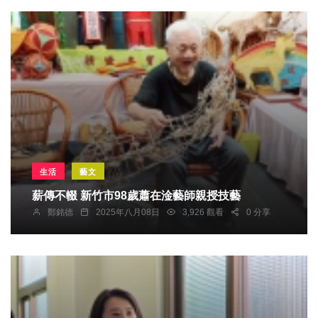
生活
藝文
薪傳不輟 新竹市98歲蕭在淦藝師親授技藝
鄭銘德
2025年八月08日
3,926 觀看
0 分享