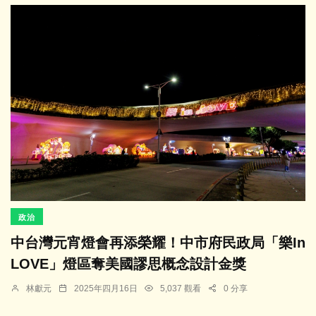
政治
中台灣元宵燈會再添榮耀！中市府民政局「樂In
LOVE」燈區奪美國謬思概念設計金獎
林獻元
2025年四月16日
5,037 觀看
0 分享