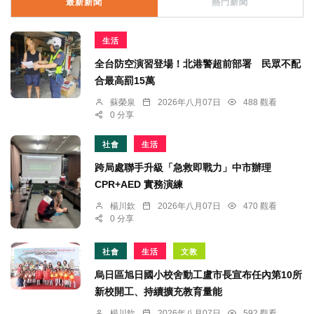
最新新聞
熱門新聞
生活
全台防空演習登場！北港警超前部署 民眾不配
合最高罰15萬
蘇榮泉
2026年八月07日
488 觀看
0 分享
社會
生活
跨局處聯手升級「急救即戰力」中市辦理
CPR+AED 實務演練
楊川欽
2026年八月07日
470 觀看
0 分享
社會
生活
文教
烏日區旭日國小校舍動工盧市長宣布任內第10所
新校開工、持續擴充教育量能
楊川欽
2026年八月07日
592 觀看