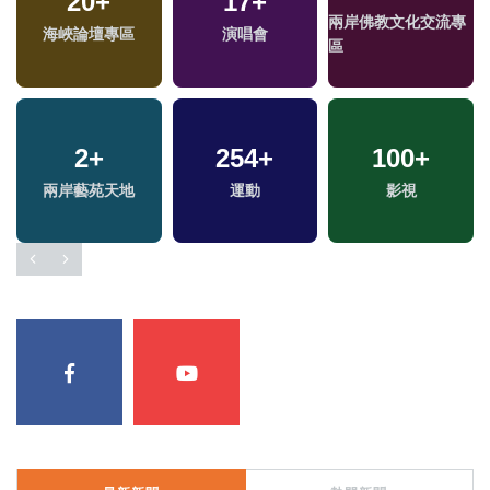
20
+
17
+
兩岸佛教文化交流專
海峽論壇專區
演唱會
區
2
+
254
+
100
+
兩岸藝苑天地
運動
影視