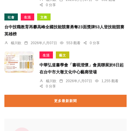
0 分享
社會
生活
文教
台中技職教育再攀高峰全國技能競賽勇奪23面獎牌53人登技能競賽
英雄榜
楊川欽
2026年八月07日
553 觀看
0 分享
生活
藝文
中華弘道書學會「書硯澄懷」會員聯展於8日起
在台中市大墩文化中心藝廊登場
楊川欽
2026年八月07日
1,255 觀看
0 分享
更多最新新聞