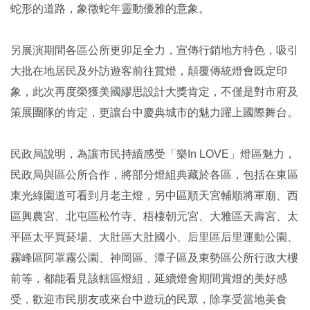
蛇形的道路，象徵蛇年靈動優雅的意象。
另展演期間各區公所更卯足全力，宣傳行銷地方特色，吸引
大批在地居民及外訪遊客前往賞燈，顛覆傳統燈會既定印
象，此次再度榮獲美國繆思設計大獎肯定，不僅是對市府及
策展團隊的肯定，更讓台中慶典城市的魅力躍上國際舞台。
民政局說明，為讓市民持續感受「樂In LOVE」燈區魅力，
民政局與區公所合作，將部分燈組典藏於各區，包括在東區
東光綠園道可看到月老主燈，另中區順天宮輔順將軍廟、西
區興農宮、北屯區松竹寺、梧棲朝元宮、大雅區天壽宮、太
平區太平買菸場、大肚區大肚國小、后里區后里運動公園、
霧峰區阿罩霧公園、神岡區、潭子區及東勢區公所行政大樓
前等，都能看見該轄區燈組，延續燈會期間賞燈的美好感
受，歡迎市民朋友或來台中遊玩的民眾，除享受當地美食