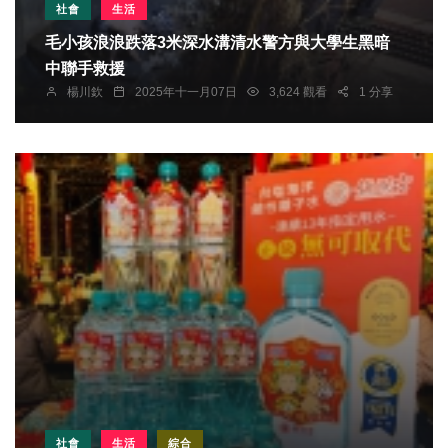
社會
生活
毛小孩浪浪跌落3米深水溝清水警方與大學生黑暗
中聯手救援
楊川欽
2025年十一月07日
3,624 觀看
1 分享
社會
生活
綜合