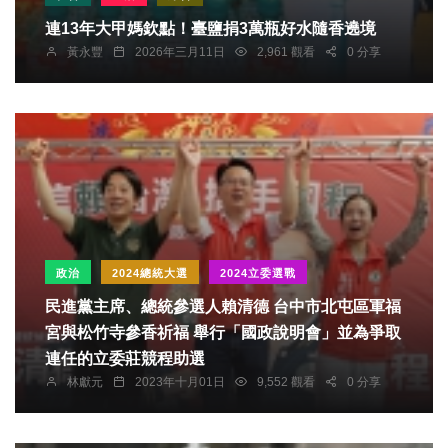
連13年大甲媽欽點！臺鹽捐3萬瓶好水隨香遶境
黃永豐
2026年三月11日
2,961 觀看
0 分享
政治
2024總統大選
2024立委選戰
民進黨主席、總統參選人賴清德 台中市北屯區軍福
宮與松竹寺參香祈福 舉行「國政說明會」並為爭取
連任的立委莊競程助選
林獻元
2023年十月01日
9,552 觀看
0 分享