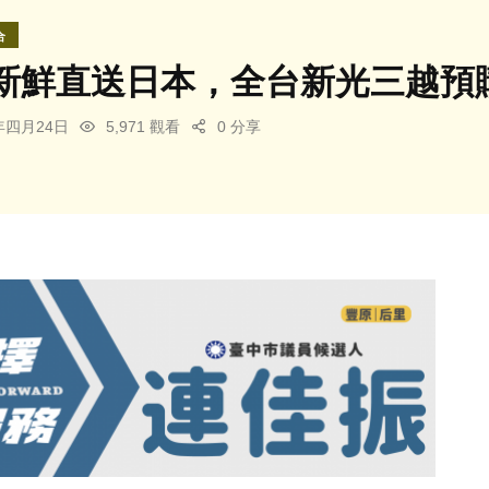
合
新鮮直送日本，全台新光三越預
5年四月24日
5,971 觀看
0 分享