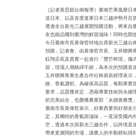
［記者黃思穎台南報導］臺南芒果風靡日本
送日本、以及首度進軍日本三越伊勢丹百貨旗
透過全台新光三越展開預購活動，將來自
友也能品嚐到臺灣的鮮甜滋味！同時也開
今日臺南市長黃偉哲特地出席新光三越台南新
預購」記者會。由黃偉哲市長、玉井聯興
鈺翔店長及貴賓一起進行「豐芒榨現」儀
甜，現場人潮絡繹不絕，為本次的預購直
0
+
16
+
12
+
1
+
1764
玉井聯興青果生產合作社林易辰經理表示
藝
2024總統大選
演唱會
兩岸藝苑天地
生活
緻、香氣濃郁。為確保高品質，每顆果實皆
要求，品質獲肯定，憑藉專業技術與永續
4
+
的完美結合，也榮獲農業部「永續善農獎
6
+
716
+
臺南市長黃偉哲表示，好東西要與好朋友
兩岸佛教文化交
立委選戰
文教
定，其獨特的香氣與滋味，一直深受國內
流專區
空，透過本次與新光三越合作，以跨境直
帶來更廣闊的市場，讓農人的辛勤耕耘得