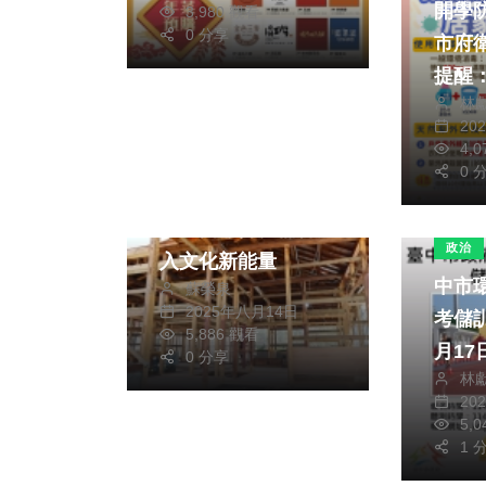
開學
3,980 觀看
0 分享
市府
提醒
林
清消
社會
生活
20
4,
綜合
0 
百年官舍化身西螺客
廳 西螺街長宿舍注
政治
入文化新能量
中市
蘇榮泉
2025年八月14日
考儲訓
5,886 觀看
月17
0 分享
林
理線
20
5,
1 