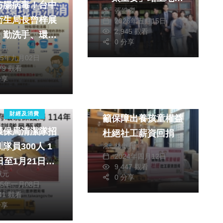
防腸病毒！台中
張皓傑
政治核心 勉青年找
衛生局長曾梓展
2026年五月15日
到屬於自己的
2,945 觀看
：勤洗手、環境
「Landmarks（人
0 分享
獻元
守護健康
生里程碑）」
25年九月02日
079 觀看
政治
社會
分享
健康及醫療
台中市議員邱愛珊呼
財經及消費
籲保障出養孩童權益
環保局清潔隊招
杜絕社工薪資回捐
隊員300人 1
林獻元
2024年四月12日
日至1月21日受
9,447 觀看
獻元
上報名
0 分享
25年一月08日
041 觀看
分享