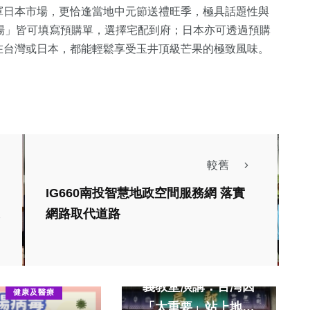
軍日本市場，更恰逢當地中元節送禮旺季，極具話題性與
場」皆可填寫預購單，選擇宅配到府；日本亦可透過預購
在台灣或日本，都能輕鬆享受玉井頂級芒果的極致風味。
較舊
IG660南投智慧地政空間服務網 落實
網路取代道路
文教
蔡英文東海大學路思
義教堂演講：台灣因
健康及醫療
「太重要」站上地緣