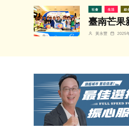
社會
生活
綜
臺南芒果
黃永豐
202