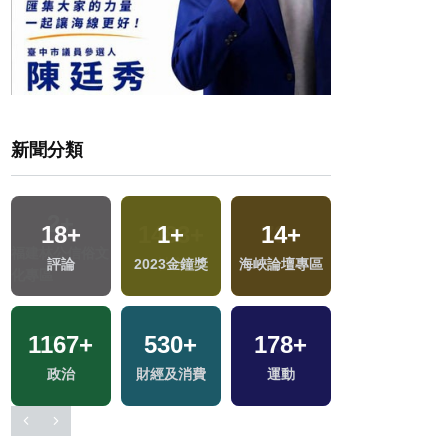
新聞分類
18
+
1
+
14
+
22
+
評論
2023金鐘獎
海峽論壇專區
司法放大鏡
1167
+
530
+
178
+
270
+
政治
財經及消費
運動
藝文