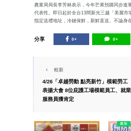
農業局局長李芳林表示，今年芒果預購同步進
代表性。即日起於全台13間新光三越「美麗市
指定送禮地址，冷鏈保鮮，新鮮直送。不論身
分享
0+
0+
較新
4/26「卓越勞動 點亮新竹」模範勞工
生活
美食
表揚大會 8位庇護工場模範員工、就業
快閃美食與團圓年菜
服務員獲肯定
報到！遠東巨城熱熱
鬧鬧迎新年
鄭銘德
政治
2026年一月05日