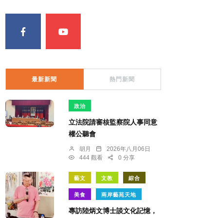
最新新聞
熱門新聞
政治
立法院請審核監察院人事同意
權公聽會
胡月
2026年八月06日
444 觀看
0 分享
藝文
文教
綜合
美食
兩岸藝苑天地
專訪陸炳文博士談文化記憶，