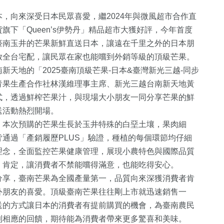
，向來深受日本民眾喜愛，繼2024年與微風超市合作直
下「Queen’s伊勢丹」精品超市大獲好評，今年首度
臺南玉井的芒果新鮮直送日本，讓遠在千里之外的日本朋
放全台宅配，讓民眾在家也能嚐到外銷等級的頂級芒果。
天地的「2025臺南頂級芒果-日本&臺灣新光三越-同步
青果生產合作社林漢維理事主席、新光三越台南新天地黃
式，透過鮮榨芒果汁，與現場大小朋友一同分享芒果的鮮
2
+
送活動熱烈開場。
+
1483
+
78
+
，本次預購的芒果生長於玉井特殊的白堊土壤，果肉細
福建林公信俗文
社會
美食
通過「產銷履歷PLUS」驗證，種植的每個環節均仔細
化專區
理念，全面監控芒果健康管理，展現小農特色與國際品質
」肯定，讓消費者不禁能嚐得滿意，也能吃得安心。
734
+
368
+
73
+
分享，臺南芒果為全國產量第一，品質向來深獲消費者肯
綜合
熱門
兩岸
外朋友的喜愛。頂級臺南芒果往往剛上市就迅速銷售一
送的方式讓日本的消費者有提前購買的機會，為臺南農民
到相應的回饋，期待能為消費者帶來更多驚喜和美味。