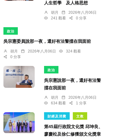
人生哲學 及人格思想
胡月
2026年八月06日
241 觀看
0 分享
政治
吳宗憲委員說那一夜，還好有法警擋在我面前
胡月
2026年八月06日
324 觀看
0 分享
政治
吳宗憲說那一夜，還好有法警
擋在我面前
胡月
2026年八月06日
634 觀看
1 分享
財經及消費
文教
第45屆行政院文化獎 邱坤良、
廖慶松及徐仁修獲頒文化獎章