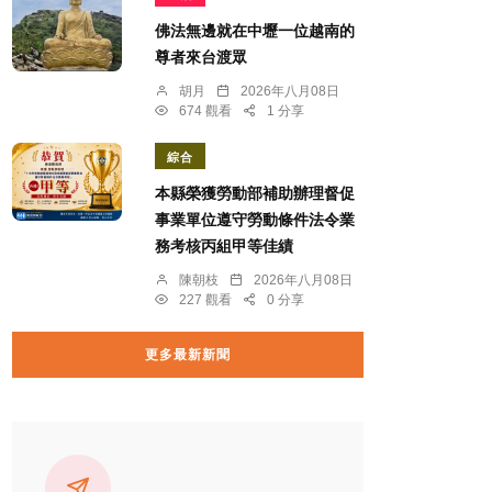
佛法無邊就在中壢一位越南的
尊者來台渡眾
胡月
2026年八月08日
674 觀看
1 分享
綜合
本縣榮獲勞動部補助辦理督促
事業單位遵守勞動條件法令業
務考核丙組甲等佳績
陳朝枝
2026年八月08日
227 觀看
0 分享
更多最新新聞