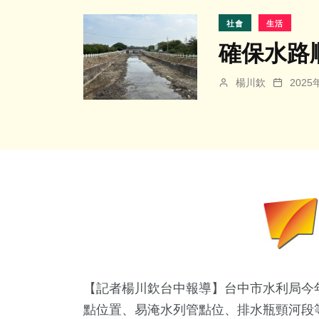
社會
生活
確保水路
楊川欽
202
【記者楊川欽台中報導】台中市水利局今
點位置、易淹水列管點位、排水瓶頸河段等