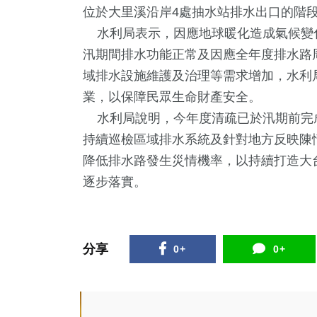
位於大里溪沿岸4處抽水站排水出口的階
水利局表示，因應地球暖化造成氣候變
汛期間排水功能正常及因應全年度排水路周
域排水設施維護及治理等需求增加，水利
業，以保障民眾生命財產安全。
水利局說明，今年度清疏已於汛期前完成
持續巡檢區域排水系統及針對地方反映陳
降低排水路發生災情機率，以持續打造大
39
+
1
+
509
+
1668
+
354
逐步落實。
兩岸道教文化交
唱會
財經及消費
生活
熱門
流專區
+
分享
0+
0+
12
+
1
+
教文化交
海峽論壇專區
兩岸藝苑天地