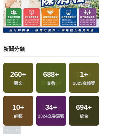
新聞分類
2
+
260
+
688
+
1
+
福建林公信俗文
藝文
文教
2023金鐘獎
化專區
10
+
34
+
694
+
412
+
綜藝
2024立委選戰
綜合
旅遊