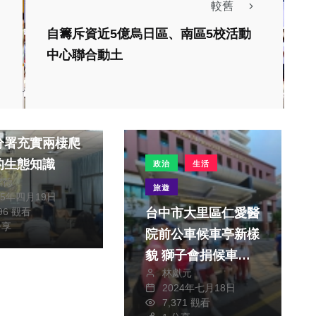
較舊
自籌斥資近5億烏日區、南區5校活動
中心聯合動土
業知能 新竹
分署充實兩棲爬
的生態知識
政治
生活
銘德
旅遊
25年四月19日
996 觀看
台中市大里區仁愛醫
分享
院前公車候車亭新樣
貌 獅子會捐候車亭
林獻元
改善搭車環境
2024年七月18日
生活
7,371 觀看