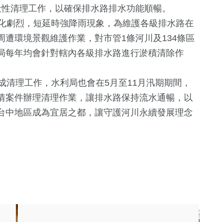
段性清理工作，以確保排水路排水功能順暢。
化劇烈，短延時強降雨現象，為維護各級排水路在
遭環境景觀維護作業，對市管1條河川及134條區
局每年均會針對轄內各級排水路進行淤積清除作
清理工作，水利局也會在5月至11月汛期期間，
情案件辦理清理作業，讓排水路保持流水通暢，以
台中地區成為宜居之都，讓守護河川永續發展理念
+
70
+
582
+
171
+
兩岸
健康及醫療
運動
64
+
1379
+
17
+
影視
社會
評論