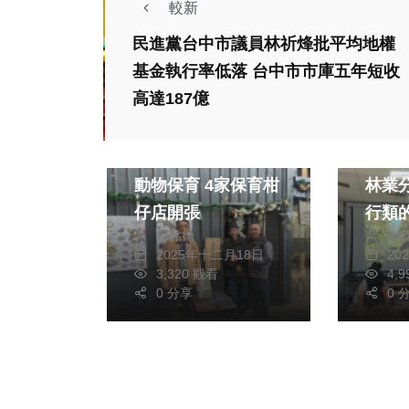
較新
民進黨台中市議員林祈烽批平均地權
基金執行率低落 台中市市庫五年短收
高達187億
生活
社會
兼顧狩獵文化與野生
強化專
動物保育 4家保育柑
林業
仔店開張
行類
鄭銘德
鄭
2025年十二月18日
20
3,320 觀看
4,
0 分享
0 
熱門
社會
文教