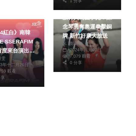
1 分享
演唱會
運動
綜合
新竹人為國爭光！陳
念琴勇奪奧運拳擊銅
24紅白》南韓
牌 新竹好康大放送
E SSERAFIM
鄭銘德
2024年八月07日
首度來台演出
7,079 觀看
珊雯
將帶來帥氣舞台
0 分享
23年十二月26日
喊話
,759 觀看
RNOT期待相見
分享