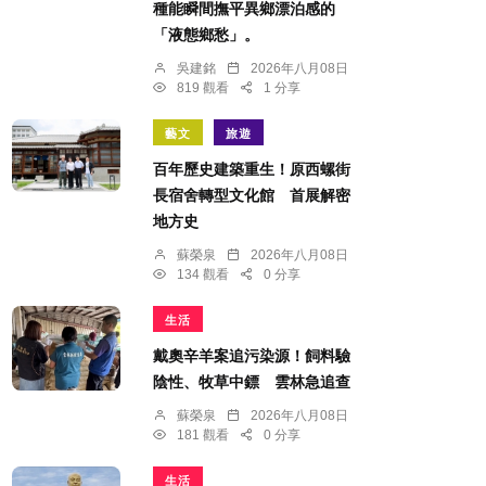
種能瞬間撫平異鄉漂泊感的
「液態鄉愁」。
吳建銘
2026年八月08日
819 觀看
1 分享
藝文
旅遊
百年歷史建築重生！原西螺街
長宿舍轉型文化館 首展解密
地方史
蘇榮泉
2026年八月08日
134 觀看
0 分享
生活
戴奧辛羊案追污染源！飼料驗
陰性、牧草中鏢 雲林急追查
蘇榮泉
2026年八月08日
181 觀看
0 分享
生活