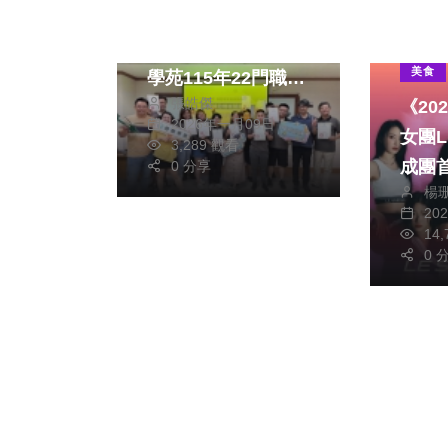
影視
技能到位、職涯重
綜藝
啟！中彰投分署勞動
美食
學苑115年22門職訓
張皓傑
《20
課程登場倆兄弟跨域
2026年一月09日
女團L
學習為人生重新開機
3,289 觀看
成團
0 分享
楊
預告
20
表演 
14
FEA
0 