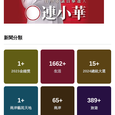
新聞分類
1
+
1662
+
15
+
2023金鐘獎
生活
2024總統大選
1
+
65
+
389
+
兩岸藝苑天地
兩岸
旅遊