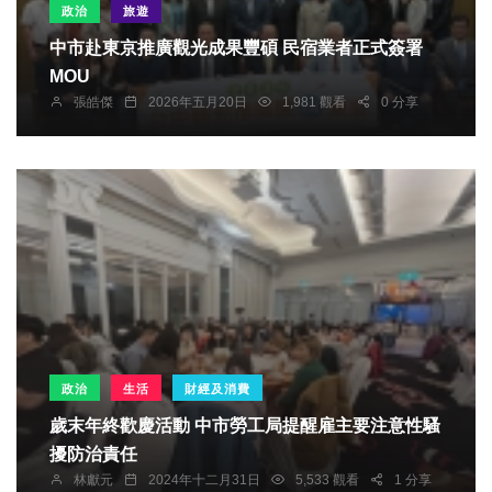
政治
旅遊
中市赴東京推廣觀光成果豐碩 民宿業者正式簽署
MOU
張皓傑
2026年五月20日
1,981 觀看
0 分享
政治
生活
財經及消費
歲末年終歡慶活動 中市勞工局提醒雇主要注意性騷
擾防治責任
林獻元
2024年十二月31日
5,533 觀看
1 分享