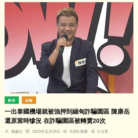
影視
綜藝
一出泰國機場就被強押到緬甸詐騙園區 陳康岳
還原當時慘況 在詐騙園區被轉賣20次
林獻元
2025年五月19日
6,895 觀看
0 分享