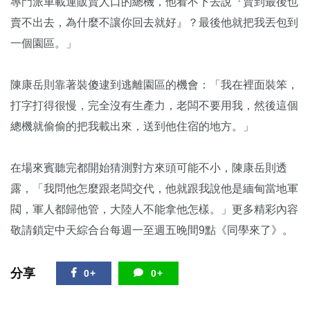
專門派車載運販賣人口的總機，他看不下去說『賣到最後也
賣不出去，為什麼不讓你回去就好』？最後他就把我丟包到
一個園區。」
陳康岳則靠著裝傻逮到逃離園區的機會：「我在裡面裝笨，
打字打得很慢，完全沒有生產力，老闆不要用我，然後這個
總機就偷偷的把我載出來，送到他住宿的地方。」
在場來賓聽完都開始猜測對方來頭可能不小，陳康岳則透
露，「我問他怎麼跟老闆交代，他就跟我說他是緬甸當地軍
閥，軍人都歸他管，大陸人不能拿他怎樣。」更多精彩內容
敬請鎖定中天綜合台每週一至週五晚間9點《同學來了》。
分享
0+
0+