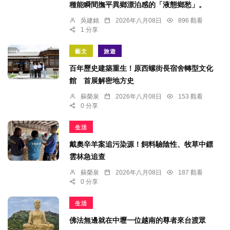
種能瞬間撫平異鄉漂泊感的「液態鄉愁」。
吳建銘
2026年八月08日
896 觀看
1 分享
藝文
旅遊
百年歷史建築重生！原西螺街長宿舍轉型文化
館 首展解密地方史
蘇榮泉
2026年八月08日
153 觀看
0 分享
生活
戴奧辛羊案追污染源！飼料驗陰性、牧草中鏢
雲林急追查
蘇榮泉
2026年八月08日
187 觀看
0 分享
生活
佛法無邊就在中壢一位越南的尊者來台渡眾