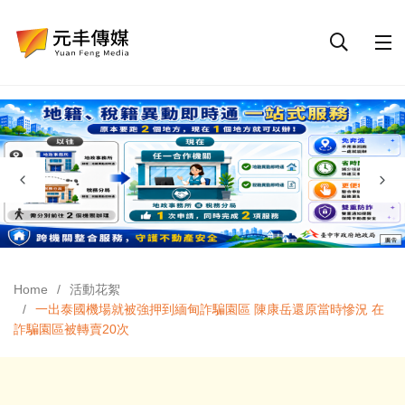
Home
活動花絮
一出泰國機場就被強押到緬甸詐騙園區 陳康岳還原當時慘況 在
詐騙園區被轉賣20次