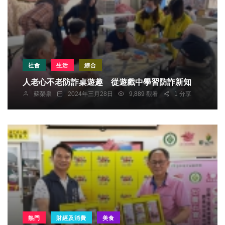
社會
生活
綜合
人老心不老防詐桌遊趣 從遊戲中學習防詐新知
蘇榮泉
2024年三月28日
9,889 觀看
1 分享
熱門
財經及消費
美食