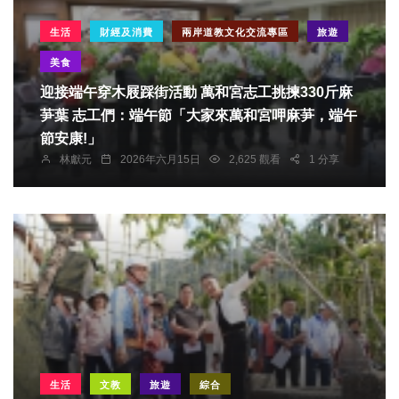
生活
財經及消費
兩岸道教文化交流專區
旅遊
美食
迎接端午穿木屐踩街活動 萬和宮志工挑揀330斤麻
芛葉 志工們：端午節「大家來萬和宮呷麻芛，端午
節安康!」
林獻元
2026年六月15日
2,625 觀看
1 分享
生活
文教
旅遊
綜合