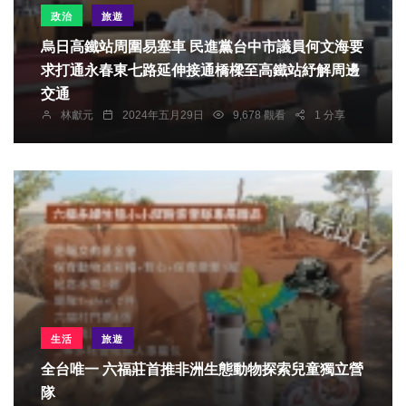
政治
旅遊
烏日高鐵站周圍易塞車 民進黨台中市議員何文海要
求打通永春東七路延伸接通橋樑至高鐵站紓解周邊
交通
林獻元
2024年五月29日
9,678 觀看
1 分享
生活
旅遊
全台唯一 六福莊首推非洲生態動物探索兒童獨立營
隊