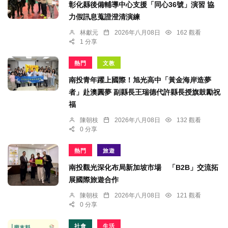
彰化縣後備輔導中心支援「同心36號」演習 協
力假訊息蒐證澄清演練
林獻元
2026年八月08日
162 觀看
1 分享
熱門
文教
南投青年躍上國際！旭光高中「黃金海岸造夢
者」赴澳圓夢 副縣長王瑞德代許縣長授旗鼓勵祝
福
陳朝枝
2026年八月08日
132 觀看
0 分享
熱門
旅遊
南投觀光深化布局新加坡市場 「B2B」交流拓
展國際旅遊合作
陳朝枝
2026年八月08日
121 觀看
0 分享
社會
生活