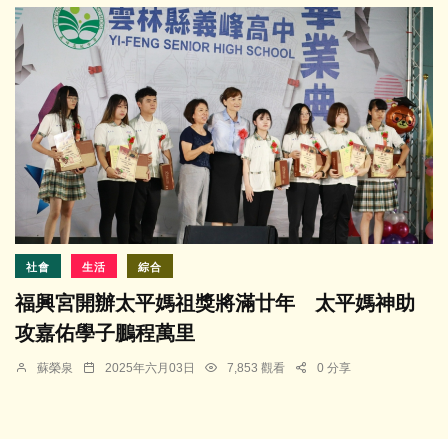
社會
生活
綜合
福興宮開辦太平媽祖獎將滿廿年 太平媽神助
攻嘉佑學子鵬程萬里
蘇榮泉
2025年六月03日
7,853 觀看
0 分享