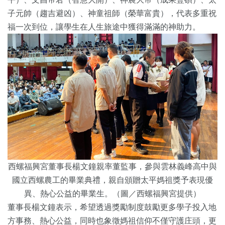
子元帥（趨吉避凶）、神童祖師（榮華富貴），代表多重祝
福一次到位，讓學生在人生旅途中獲得滿滿的神助力。
西螺福興宮董事長楊文鐘親率董監事，參與雲林義峰高中與
國立西螺農工的畢業典禮，親自頒贈太平媽祖獎予表現優
異、熱心公益的畢業生。（圖／西螺福興宮提供）
董事長楊文鐘表示，希望透過獎勵制度鼓勵更多學子投入地
方事務、熱心公益，同時也象徵媽祖信仰不僅守護庄頭，更