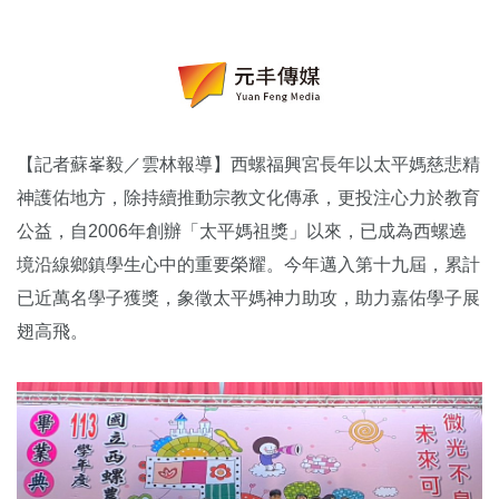
【記者蘇峯毅／雲林報導】西螺福興宮長年以太平媽慈悲精
神護佑地方，除持續推動宗教文化傳承，更投注心力於教育
公益，自2006年創辦「太平媽祖獎」以來，已成為西螺遶
境沿線鄉鎮學生心中的重要榮耀。今年邁入第十九屆，累計
已近萬名學子獲獎，象徵太平媽神力助攻，助力嘉佑學子展
翅高飛。