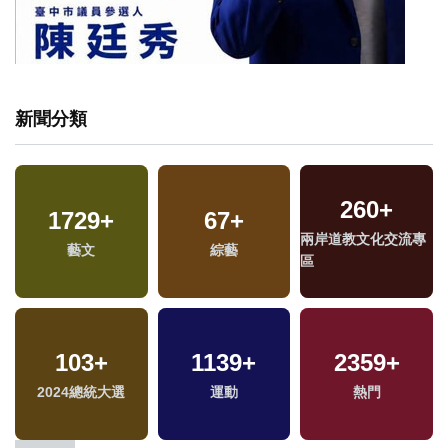
新聞分類
260
+
1729
+
67
+
兩岸道教文化交流專
藝文
綜藝
區
103
+
1139
+
2359
+
2024總統大選
運動
熱門