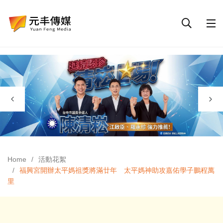
Home
活動花絮
福興宮開辦太平媽祖獎將滿廿年 太平媽神助攻嘉佑學子鵬程萬
里