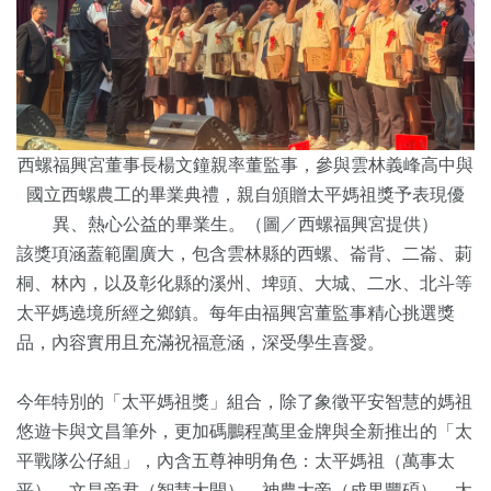
西螺福興宮董事長楊文鐘親率董監事，參與雲林義峰高中與
國立西螺農工的畢業典禮，親自頒贈太平媽祖獎予表現優
異、熱心公益的畢業生。（圖／西螺福興宮提供）
該獎項涵蓋範圍廣大，包含雲林縣的西螺、崙背、二崙、莿
桐、林內，以及彰化縣的溪州、埤頭、大城、二水、北斗等
太平媽遶境所經之鄉鎮。每年由福興宮董監事精心挑選獎
品，內容實用且充滿祝福意涵，深受學生喜愛。
今年特別的「太平媽祖獎」組合，除了象徵平安智慧的媽祖
悠遊卡與文昌筆外，更加碼鵬程萬里金牌與全新推出的「太
平戰隊公仔組」，內含五尊神明角色：太平媽祖（萬事太
平）、文昌帝君（智慧大開）、神農大帝（成果豐碩）、太