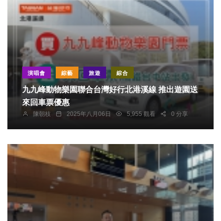
演唱會
綜藝
旅遊
綜合
九九峰動物樂園聯合台灣好行北港溪線 推出遊園送
來回車票優惠
陳朝枝
2025年八月06日
5,955 觀看
0 分享