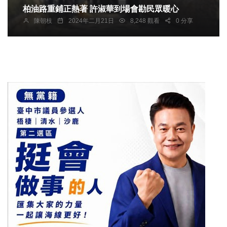
柏油路重鋪正熱著 許淑華到場會勘民眾暖心
陳朝枝
2024年二月21日
8,248 觀看
0 分享