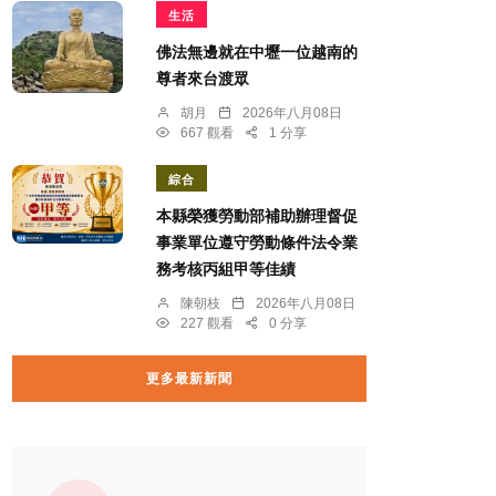
生活
佛法無邊就在中壢一位越南的
尊者來台渡眾
胡月
2026年八月08日
667 觀看
1 分享
綜合
本縣榮獲勞動部補助辦理督促
事業單位遵守勞動條件法令業
務考核丙組甲等佳績
陳朝枝
2026年八月08日
227 觀看
0 分享
更多最新新聞