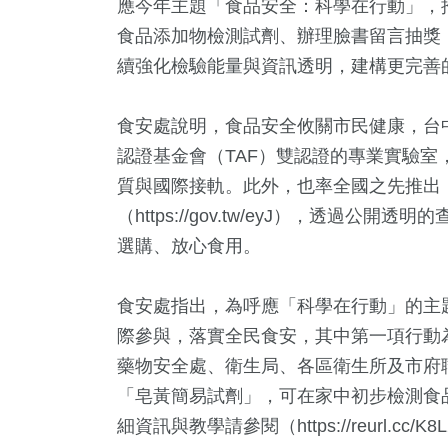
應今年主題「食品安全：科學在行動」，
食品添加物檢測試劑、辦理臉書留言抽獎
續強化檢驗能量與資訊透明，建構更完善
食安處說明，食品安全攸關市民健康，台
認證基金會（TAF）雙認證的專業實驗
質與國際接軌。此外，也率全國之先推出「
（https://gov.tw/eyJ），透過
選購、放心食用。
7
+
34
+
11
+
1412
教文化交
2024立委選戰
演唱會
社會
食安處指出，為呼應「科學在行動」的主
際參與，落實全民食安，其中第一項行動為
4
+
藥物安全處、衛生局、各區衛生所及市府
10
+
「皂黃簡易試劑」，可在家中初步檢測食
兩岸佛教文化交
綜藝
流專區
細資訊與教學請參閱（https://reurl.cc/K8