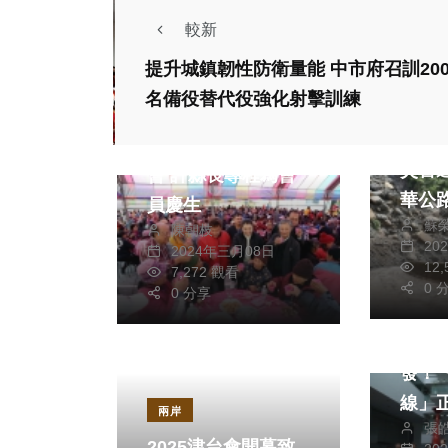
較新
提升城鎮韌性防衛量能 中市府召訓20
社會
生活
健康及醫療
名備役替代役強化射擊訓練
綜合
文教
翁章
信義鄉老人會會員大
災害
會 許縣長專程為會
華公
員慶生
蘇
陳朝枝
20
2024年三月08日
12
7,272 觀看
政治
0 
0 分享
生活
台中
發！「
線」
兩岸
張
國際
2025津台會開幕致