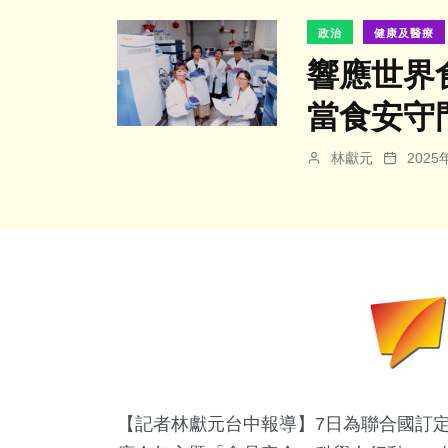
政治
健康及醫療
響應世界
當食安守
林獻元
202
【記者林獻元台中報導】7日為聯合國訂