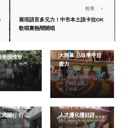
較舊
0
展現語言多元力！中市本土語卡拉OK
生活
社會
生活
歌唱賽熱鬧開唱
美食
梁勘查山區多處
2026 學甲西瓜節盛
道路 番路鄉大
大開幕 品味學甲甜
路受損情形
蜜力
榮泉
24年七月28日
黃永豐
,509 觀看
2026年五月02日
社會
分享
2,663 觀看
生活
文教
1 分享
中分署推動人提計畫
國際航線大爆
助力中小企業 產業
555機場快捷
人才優化獲好評
正式開行 打造
林獻元
皓傑
門戶城市新里程