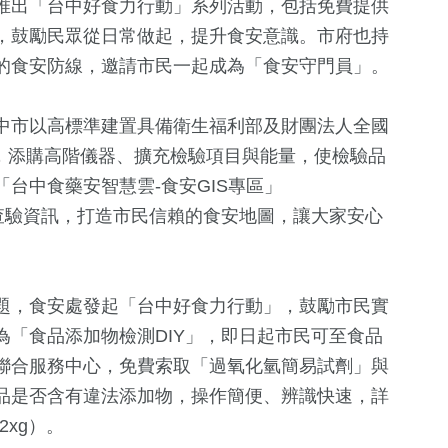
推出「台中好食力行動」系列活動，包括免費提供
，鼓勵民眾從日常做起，提升食安意識。市府也持
的食安防線，邀請市民一起成為「食安守門員」。
中市以高標準建置具備衛生福利部及財團法人全國
室，添購高階儀器、擴充檢驗項目與能量，使檢驗品
台中食藥安智慧雲-食安GIS專區」
公開透明的查驗資訊，打造市民信賴的食安地圖，讓大家安心
2
+
+
1
+
68
+
15
+
福建林公信俗文
兩岸藝苑天地
影視
2024總統大
題，食安處發起「台中好食力行動」，鼓勵市民實
化專區
「食品添加物檢測DIY」，即日起市民可至食品
聯合服務中心，免費索取「過氧化氫簡易試劑」與
422
+
74
+
711
+
1130
+
品是否含有違法添加物，操作簡便、辨識快速，詳
旅遊
美食
綜合
政治
L2xg）。