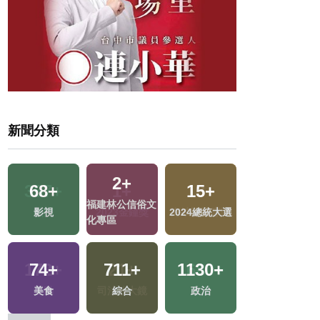
新聞分類
357
+
1
+
13
+
262
+
選
熱門
2023金鐘獎
海峽論壇專區
藝文
172
+
21
+
1680
+
71
+
運動
司法放大鏡
生活
兩岸