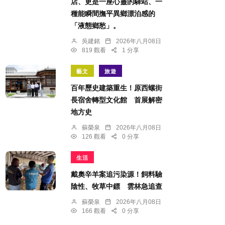
店、更是一座心靈的驛站、一
種能瞬間撫平異鄉漂泊感的
「液態鄉愁」。
吳建銘
2026年八月08日
819 觀看
1 分享
藝文
旅遊
百年歷史建築重生！原西螺街
長宿舍轉型文化館 首展解密
地方史
蘇榮泉
2026年八月08日
126 觀看
0 分享
生活
戴奧辛羊案追污染源！飼料驗
陰性、牧草中鏢 雲林急追查
蘇榮泉
2026年八月08日
166 觀看
0 分享