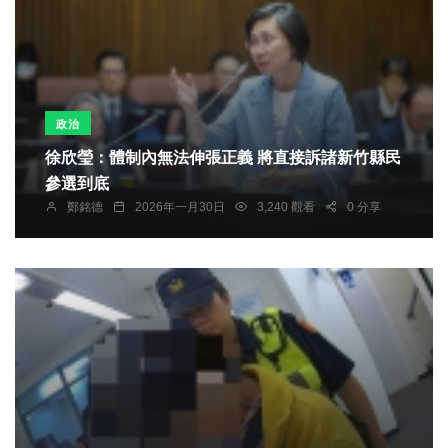
政治
徐欣瑩：體制內無法伸張正義 將直接訴諸新竹縣民
參選到底
鄭銘德
2026年一月30日
3,240 觀看
0 分享