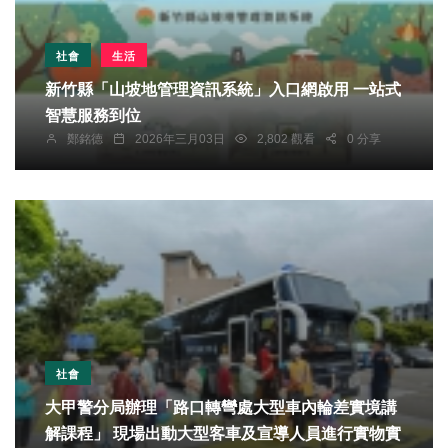
社會
生活
新竹縣「山坡地管理資訊系統」入口網啟用 一站式
智慧服務到位
鄭銘德
2026年三月03日
2,802 觀看
0 分享
社會
大甲警分局辦理「路口轉彎處大型車內輪差實境講
解課程」 現場出動大型客車及宣導人員進行實物實