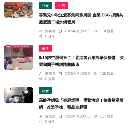
社會
生活
喜憨兒中秋送愛募集同步展開 企業 ESG 採購共
挺庇護工場永續發展
鄭銘德
2026年八月06日
118 觀看
0 分享
生活
8/10防空演習來了！北港警召集跨單位整備 演
習期間手機網路將降速
蘇榮泉
2026年八月06日
138 觀看
0 分享
社會
高齡孕婦吸「喪屍煙彈」震驚海巡！槍毒鴛鴦落
網 改造手槍、毒品全起獲
蘇榮泉
2026年八月06日
117 觀看
0 分享