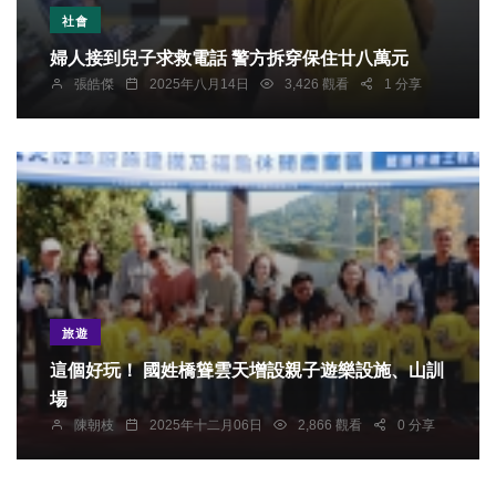
社會
婦人接到兒子求救電話 警方拆穿保住廿八萬元
張皓傑
2025年八月14日
3,426 觀看
1 分享
旅遊
這個好玩！ 國姓橋聳雲天增設親子遊樂設施、山訓
場
陳朝枝
2025年十二月06日
2,866 觀看
0 分享