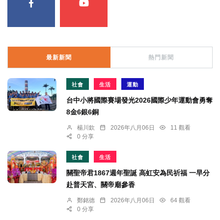
最新新聞
熱門新聞
社會
生活
運動
台中小將國際賽場發光2026國際少年運動會勇奪
8金6銀6銅
楊川欽
2026年八月06日
11 觀看
0 分享
社會
生活
關聖帝君1867週年聖誕 高虹安為民祈福 一早分
赴普天宮、關帝廟參香
鄭銘德
2026年八月06日
64 觀看
0 分享