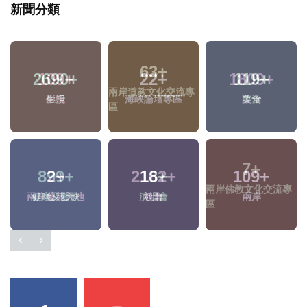
新聞分類
2690
+
22
+
119
+
生活
海峽論壇專區
美食
2
+
18
+
109
+
專
兩岸藝苑天地
演唱會
兩岸