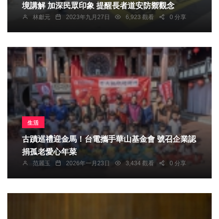
境講解 加深民眾印象 提醒長者道安防禦觀念
林獻元
2023年九月27日
6,923 觀看
0 分享
生活
古蹟巡禮迎金馬！台電攜手華山基金會 號召企業認
捐孤老愛心年菜
范麗玉
2026年一月23日
3,434 觀看
0 分享