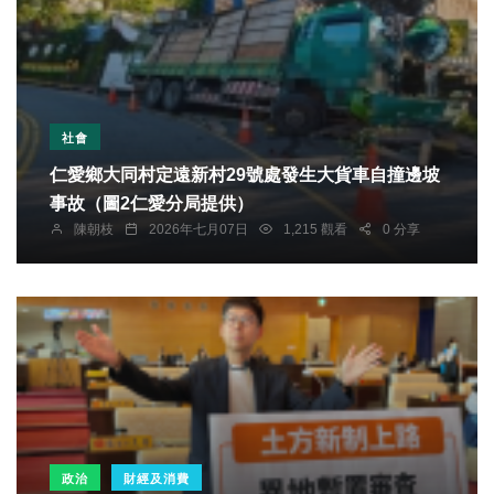
社會
仁愛鄉大同村定遠新村29號處發生大貨車自撞邊坡
事故（圖2仁愛分局提供）
陳朝枝
2026年七月07日
1,215 觀看
0 分享
政治
財經及消費