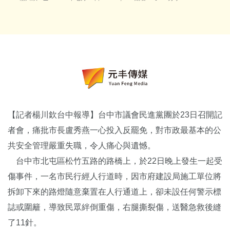
【記者楊川欽台中報導】台中市議會民進黨團於23日召開記
者會，痛批市長盧秀燕一心投入反罷免，對市政最基本的公
共安全管理嚴重失職，令人痛心與遺憾。
台中市北屯區松竹五路的路橋上，於22日晚上發生一起受
傷事件，一名市民行經人行道時，因市府建設局施工單位將
拆卸下來的路燈隨意棄置在人行通道上，卻未設任何警示標
誌或圍籬，導致民眾絆倒重傷，右腿撕裂傷，送醫急救後縫
了11針。