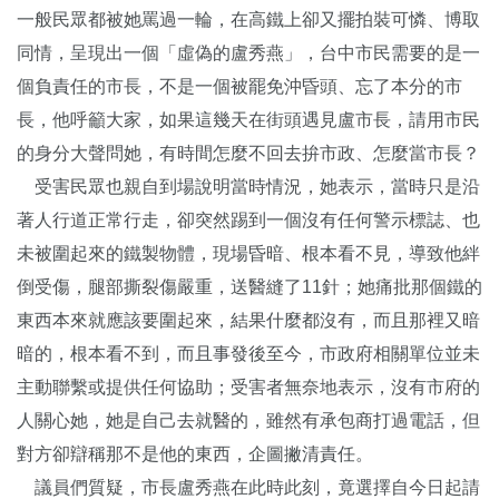
一般民眾都被她罵過一輪，在高鐵上卻又擺拍裝可憐、博取
同情，呈現出一個「虛偽的盧秀燕」，台中市民需要的是一
個負責任的市長，不是一個被罷免沖昏頭、忘了本分的市
長，他呼籲大家，如果這幾天在街頭遇見盧市長，請用市民
的身分大聲問她，有時間怎麼不回去拚市政、怎麼當市長？
受害民眾也親自到場說明當時情況，她表示，當時只是沿
著人行道正常行走，卻突然踢到一個沒有任何警示標誌、也
未被圍起來的鐵製物體，現場昏暗、根本看不見，導致他絆
倒受傷，腿部撕裂傷嚴重，送醫縫了11針；她痛批那個鐵的
東西本來就應該要圍起來，結果什麼都沒有，而且那裡又暗
暗的，根本看不到，而且事發後至今，市政府相關單位並未
主動聯繫或提供任何協助；受害者無奈地表示，沒有市府的
人關心她，她是自己去就醫的，雖然有承包商打過電話，但
對方卻辯稱那不是他的東西，企圖撇清責任。
議員們質疑，市長盧秀燕在此時此刻，竟選擇自今日起請