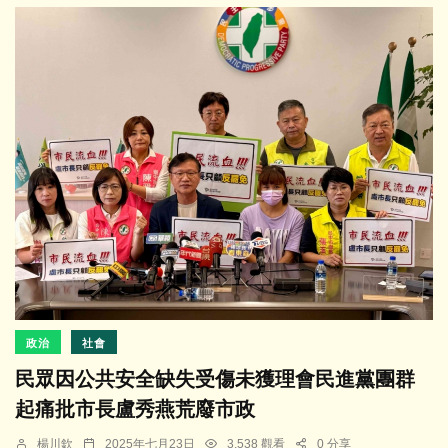
政治
社會
民眾因公共安全缺失受傷未獲理會民進黨團群
起痛批市長盧秀燕荒廢市政
楊川欽
2025年七月23日
3,538 觀看
0 分享