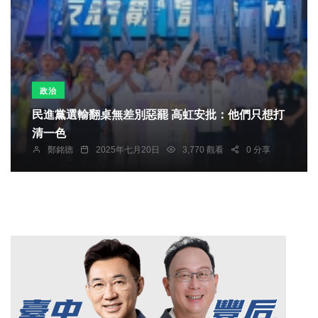
政治
民進黨選輸翻桌無差別惡罷 高虹安批：他們只想打
清一色
鄭銘德
2025年七月20日
3,770 觀看
0 分享