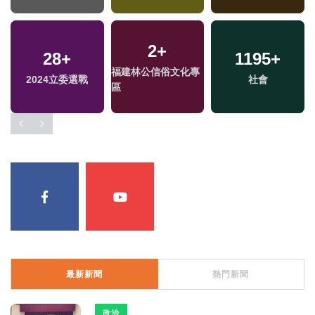
2
+
28
+
1195
+
福建林公信俗文化專
2024立委選戰
社會
區
最新新聞
熱門新聞
政治