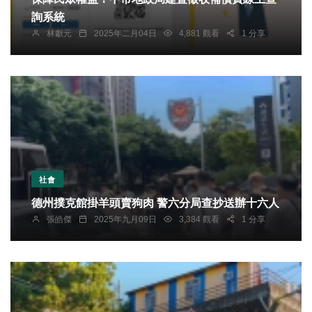
詢系統
林獻元
2025年二月04日
4,881 觀看
1 分享
社會
德州撲克館掛羊頭賣狗肉 警六分局查抄送辦十六人
張皓傑
2025年九月09日
3,384 觀看
1 分享