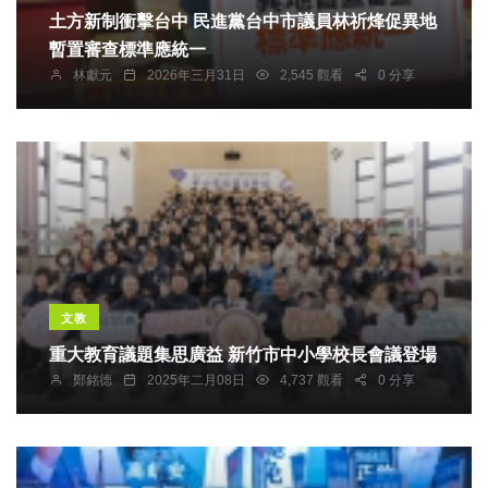
土方新制衝擊台中 民進黨台中市議員林祈烽促異地
暫置審查標準應統一
林獻元
2026年三月31日
2,545 觀看
0 分享
文教
重大教育議題集思廣益 新竹市中小學校長會議登場
鄭銘德
2025年二月08日
4,737 觀看
0 分享