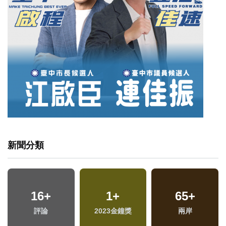
新聞分類
16
+
1
+
65
+
評論
2023金鐘獎
兩岸