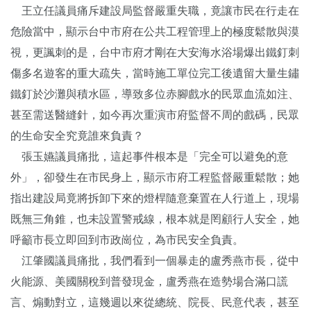
王立任議員痛斥建設局監督嚴重失職，竟讓市民在行走在
危險當中，顯示台中市府在公共工程管理上的極度鬆散與漠
視，更諷刺的是，台中市府才剛在大安海水浴場爆出鐵釘刺
傷多名遊客的重大疏失，當時施工單位完工後遺留大量生鏽
鐵釘於沙灘與積水區，導致多位赤腳戲水的民眾血流如注、
甚至需送醫縫針，如今再次重演市府監督不周的戲碼，民眾
的生命安全究竟誰來負責？
張玉嬿議員痛批，這起事件根本是「完全可以避免的意
外」，卻發生在市民身上，顯示市府工程監督嚴重鬆散；她
指出建設局竟將拆卸下來的燈桿隨意棄置在人行道上，現場
既無三角錐，也未設置警戒線，根本就是罔顧行人安全，她
呼籲市長立即回到市政崗位，為市民安全負責。
江肇國議員痛批，我們看到一個暴走的盧秀燕市長，從中
火能源、美國關稅到普發現金，盧秀燕在造勢場合滿口謊
言、煽動對立，這幾週以來從總統、院長、民意代表，甚至