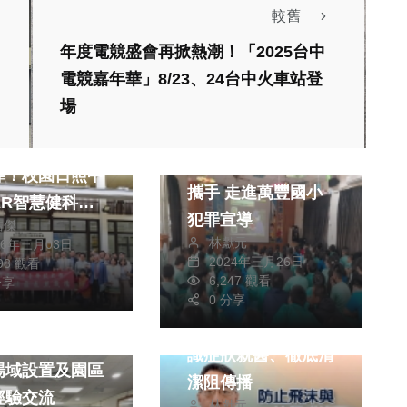
較舊
年度電競盛會再掀熱潮！「2025台中
電競嘉年華」8/23、24台中火車站登
場
社會
部長親臨中臺科
霧峰交通哥哥與刑姐
導！校園日照中
攜手 走進萬豐國小
AR智慧健科院
犯罪宣導
皓傑
宇宙中心獲高度
林獻元
26年三月03日
2024年三月26日
798 觀看
6,247 觀看
生活
分享
健康及醫療
0 分享
病毒隨人流移動 辨
峰氮氣球樂園氮
識症狀就醫、徹底清
場域設置及園區
潔阻傳播
經驗交流
林獻元