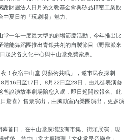
時也感謝財團法人日月光文教基金會與矽品精密工業股
台中夏日的「玩劇場」魅力。
山堂一年一度最大型的劇場節慶活動，今年推出比
至體能舞蹈團推出青銀共創的自製節目《野獸派來
，即日起於各文化中心與中山堂免費索票。
11
+
！夜！夜宿中山堂 與藝術共眠」，邀市民夜探劇
俗文
演唱會
月16日至17日、8月22日至23日，由凡徒表演藝
爸爸說演故事劇場陪您入眠，即日起開放報名。此
 生日驚喜》售票演出，由風動室內樂團演出，更多演
+
22
+
司法放大鏡
分開幕首日，在中山堂廣場設有市集、街頭展演，現
幕儀式後，於中山堂大廳辦理「文化常民音樂會」，