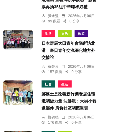
票再抽35組中華職棒好禮
黃永豐
2026年八月06日
99 觀看
0 分享
生活
文教
旅遊
日本群馬太田青年會議所訪北
港 臺日青年交流深化地方外
交情誼
蘇榮泉
2026年八月06日
157 觀看
0 分享
社會
生活
郵務士是改善新竹獨老居住環
境關鍵力量 沈佛龍：大街小巷
遞郵件 肩負社區關懷重責
鄭銘德
2026年八月06日
176 觀看
0 分享