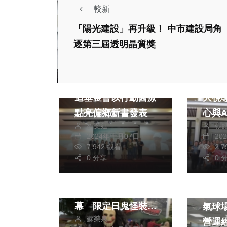
較新
「陽光建設」再升級！ 中市建設局角
逐第三屆透明晶質獎
生活
健康及醫療
文教
超人醫師徐超斌X南
教育
迴基金會以行動醫療
大視
點亮偏鄉新書發表
心與
劉奕廷
張
X元
2024年十月07日
20
生活
影視
肯定
7,942 觀看
2,
熱門
0 分享
0 
旅遊
綜合
旅遊
劍湖山萬聖節「陌日
丑八怪」13日開
九九
幕 限定日鬼怪裝扮
氣球
蘇榮泉
門票3折起
營運