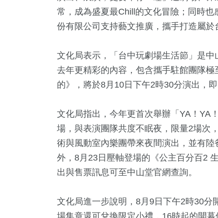
常，成為盛夏最Chill的文化冒險；同
份有限公司支持藝文推廣，攜手打造屬於
文化局表示，「台中玩劇場生活節」是中
去年更精彩的內容，包含攜手駐館團隊極
的》，將於8月10日下午2時30分演出
2
+
0
+
74
+
13
+
71
+
文化局指出，今年更首次舉辦「YA！YA
福建林公信
合
美食
海峽論壇專區
兩岸
場，與表演團隊共度不眠夜，限量2場次，8
化專區
術與風動室內樂團帶來夜間演出，並有陸
0
+
外，8月23日壓軸登場的《公主百分百2
1171
+
10
+
178
+
271
出與售票訊息可至中山堂官網查詢。
教文化交
政治
綜藝
運動
藝文
文化局進一步說明，8月9日下午2時30
場集章還可兌換限定小禮，16時起的開