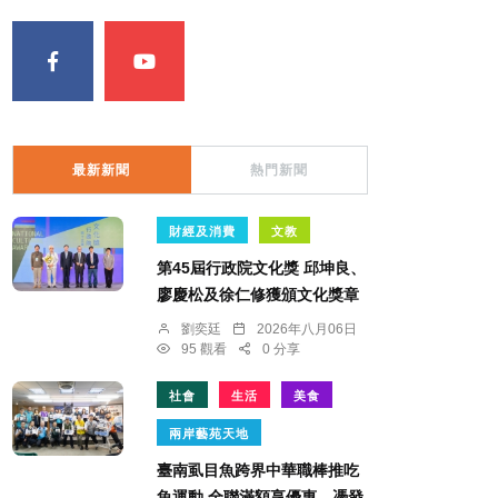
最新新聞
熱門新聞
財經及消費
文教
第45屆行政院文化獎 邱坤良、
廖慶松及徐仁修獲頒文化獎章
劉奕廷
2026年八月06日
95 觀看
0 分享
社會
生活
美食
兩岸藝苑天地
臺南虱目魚跨界中華職棒推吃
魚運動 全聯滿額享優惠 憑發