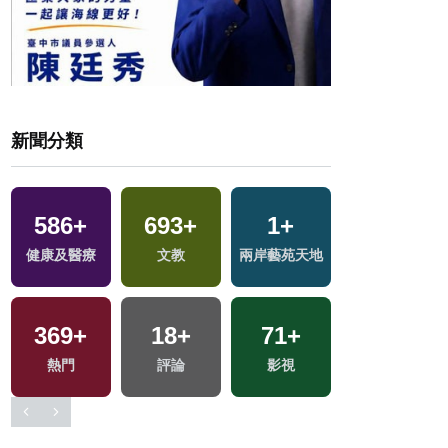
新聞分類
586
513
+
+
693
34
+
+
1
+
15
+
健康及醫療
財經及消費
2024立委選戰
文教
兩岸藝苑天地
2024總統大選
369
+
18
+
71
+
437
+
熱門
評論
影視
旅遊