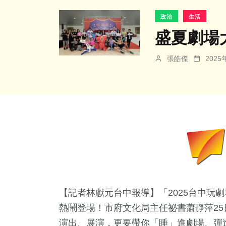
政治
生活
盛夏劇場
張皓傑
202
【記者林獻元台中報導】「2025台中玩劇
熱鬧登場！市府文化局主任祕書蕭靜萍2
演出、展演，更要帶你「睡」進劇場、彈