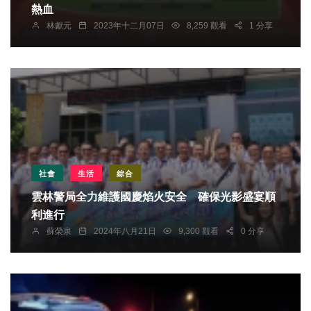
熱血
林獻元
2023年十二月07日
8,259 觀看
1 分享
社會
生活
綜合
雲林警局全力維護國慶焰火安全 確保光影盛宴順
利進行
蘇榮泉
2024年八月21日
9,300 觀看
0 分享