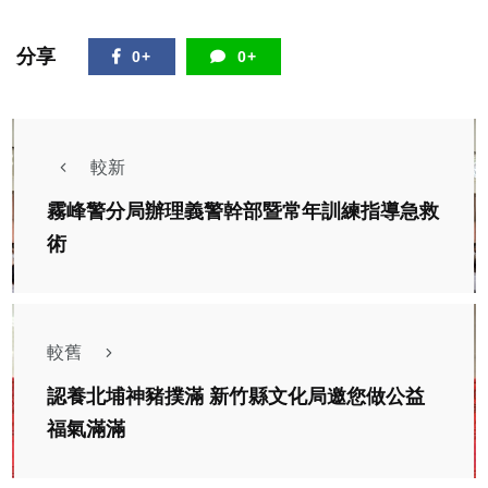
分享
0+
0+
較新
霧峰警分局辦理義警幹部暨常年訓練指導急救
術
較舊
認養北埔神豬撲滿 新竹縣文化局邀您做公益
福氣滿滿