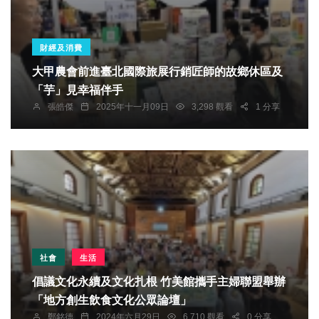
財經及消費
大甲農會前進臺北國際旅展行銷匠師的故鄉休區及
「芋」見幸福伴手
張皓傑
2025年十一月09日
3,298 觀看
1 分享
社會
生活
倡議文化永續及文化扎根 竹美館攜手主婦聯盟舉辦
「地方創生飲食文化公眾論壇」
鄭銘德
2024年六月29日
6,710 觀看
0 分享