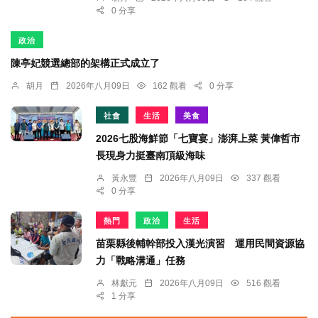
0 分享
政治
陳亭妃競選總部的架構正式成立了
胡月
2026年八月09日
162 觀看
0 分享
社會
生活
美食
2026七股海鮮節「七寶宴」澎湃上菜 黃偉哲市
長現身力挺臺南頂級海味
黃永豐
2026年八月09日
337 觀看
0 分享
熱門
政治
生活
苗栗縣後輔幹部投入漢光演習 運用民間資源協
力「戰略溝通」任務
林獻元
2026年八月09日
516 觀看
1 分享