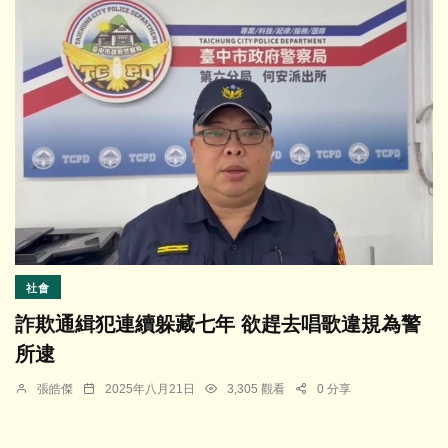
社會
詐欺通緝犯連續躲藏七年 欲趕去唱歌違規為警
所逮
張皓傑
2025年八月21日
3,305 觀看
0 分享