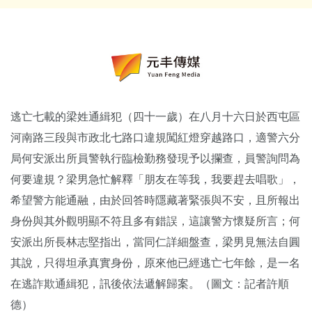
逃亡七載的梁姓通緝犯（四十一歲）在八月十六日於西屯區
河南路三段與市政北七路口違規闖紅燈穿越路口，適警六分
局何安派出所員警執行臨檢勤務發現予以攔查，員警詢問為
何要違規？梁男急忙解釋「朋友在等我，我要趕去唱歌」，
希望警方能通融，由於回答時隱藏著緊張與不安，且所報出
身份與其外觀明顯不符且多有錯誤，這讓警方懷疑所言；何
安派出所長林志堅指出，當同仁詳細盤查，梁男見無法自圓
其說，只得坦承真實身份，原來他已經逃亡七年餘，是一名
在逃詐欺通緝犯，訊後依法遞解歸案。（圖文：記者許順
德）