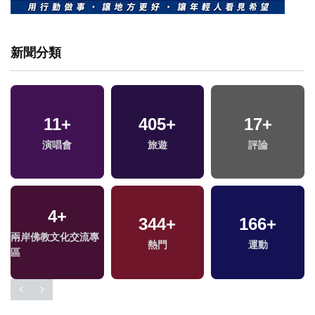
新聞分類
11
+
405
+
17
+
專
演唱會
旅遊
評論
4
+
344
+
166
+
兩岸佛教文化交流專
熱門
運動
區