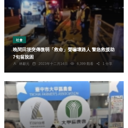
社會
晚間田埂突傳微弱「救命」聲嚇壞路人 警急救援助
7旬翁脫困
林獻元
2023年十二月14日
6,399 觀看
1 分享