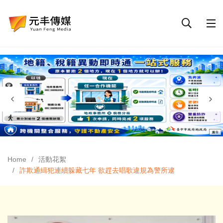
Home
活動花絮
詐欺通緝犯連續躲藏七年 欲趕去唱歌違規為警所逮