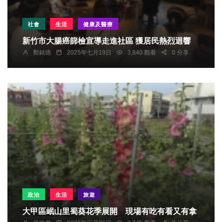
社會
生活
健康及醫療
新竹市大腸癌篩檢宣導走進社區 獲居民熱烈迴響
鄭銘德
2025年七月19日
3,840 觀看
0 分享
政治
生活
旅遊
大甲區岷山里蜀葵花季展開 現場有吃有看又有拿