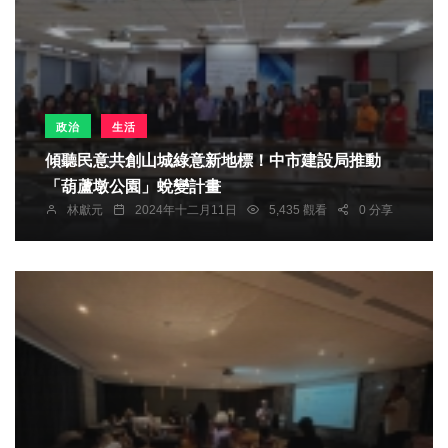
政治
生活
傾聽民意共創山城綠意新地標！中市建設局推動
「葫蘆墩公園」蛻變計畫
林獻元
2024年十二月11日
5,435 觀看
0 分享