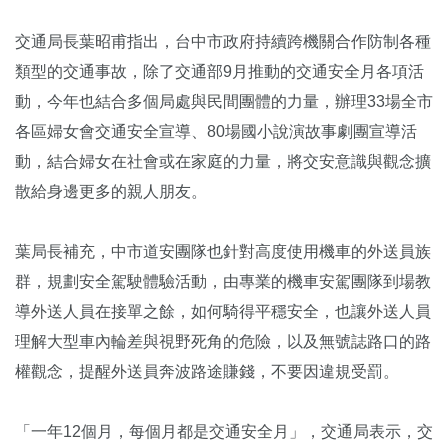
交通局長葉昭甫指出，台中市政府持續跨機關合作防制各種
類型的交通事故，除了交通部9月推動的交通安全月各項活
動，今年也結合多個局處與民間團體的力量，辦理33場全市
各區婦女會交通安全宣導、80場國小說演故事劇團宣導活
動，結合婦女在社會或在家庭的力量，將交安意識與觀念擴
散給身邊更多的親人朋友。
葉局長補充，中市道安團隊也針對高度使用機車的外送員族
群，規劃安全駕駛體驗活動，由專業的機車安駕團隊到場教
導外送人員在接單之餘，如何騎得平穩安全，也讓外送人員
理解大型車內輪差與視野死角的危險，以及無號誌路口的路
權觀念，提醒外送員奔波路途賺錢，不要因違規受罰。
「一年12個月，每個月都是交通安全月」，交通局表示，交