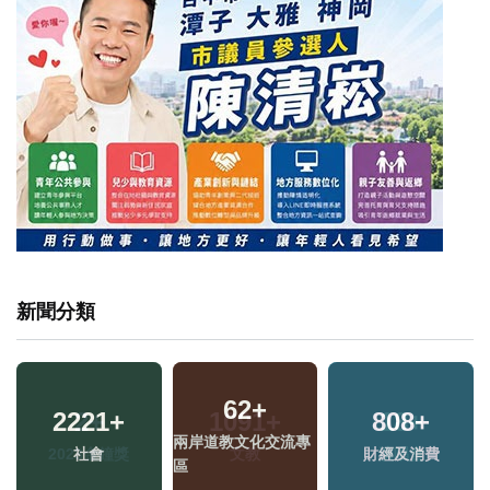
新聞分類
62
+
2221
+
808
+
兩岸道教文化交流專
福
社會
財經及消費
區
區