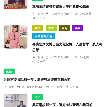
立法院請審核監察院人事同意權公聽會
胡月
2026年八月06日
260 觀看
0 分享
藝文
文教
綜合
美食
兩岸藝苑天地
專訪陸炳文博士談文化記憶，人生哲學 及人格
思想
胡月
2026年八月06日
82 觀看
0 分享
政治
吳宗憲委員說那一夜，還好有法警擋在我面前
胡月
2026年八月06日
219 觀看
0 分享
政治
吳宗憲說那一夜，還好有法警擋在我面前