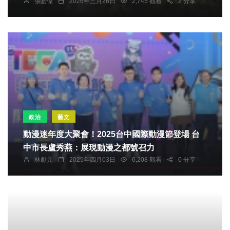
張皓傑
2026年三月26日
2,745 觀看
2 分享
政治
藝文
動漫迷年度大聚會！2025台中國際動漫節登場 台
中市長盧秀燕：展現動漫之都號召力
林獻元
2025年四月03日
6,208 觀看
0 分享