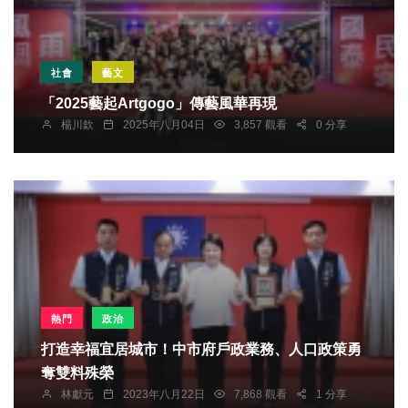
社會
藝文
「2025藝起Artgogo」傳藝風華再現
楊川欽
2025年八月04日
3,857 觀看
0 分享
熱門
政治
打造幸福宜居城市！中市府戶政業務、人口政策勇
奪雙料殊榮
林獻元
2023年八月22日
7,868 觀看
1 分享