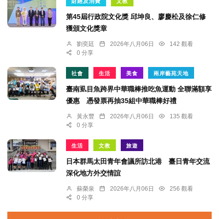
財經及消費
文教
第45屆行政院文化獎 邱坤良、廖慶松及徐仁修
獲頒文化獎章
劉奕廷
2026年八月06日
142 觀看
0 分享
社會
生活
美食
兩岸藝苑天地
臺南虱目魚跨界中華職棒推吃魚運動 全聯滿額享
優惠 憑發票再抽35組中華職棒好禮
黃永豐
2026年八月06日
135 觀看
0 分享
生活
文教
旅遊
日本群馬太田青年會議所訪北港 臺日青年交流
深化地方外交情誼
蘇榮泉
2026年八月06日
256 觀看
0 分享