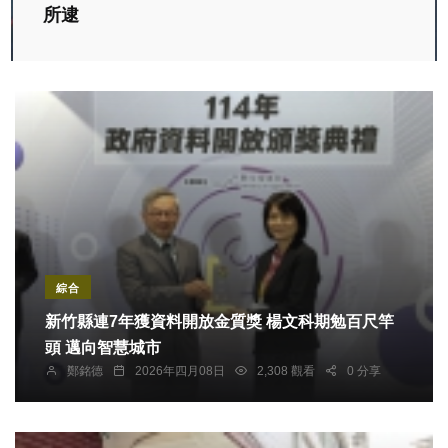
所逮
綜合
新竹縣連7年獲資料開放金質獎 楊文科期勉百尺竿
頭 邁向智慧城市
鄭銘德
2026年四月08日
2,308 觀看
0 分享