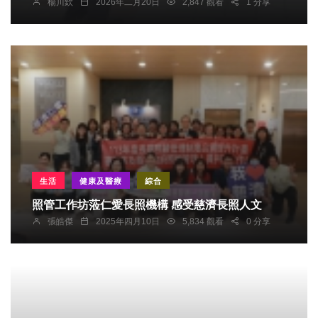
楊川欽
2026年二月20日
2,847 觀看
1 分享
生活
健康及醫療
綜合
照管工作坊蒞仁愛長照機構 感受慈濟長照人文
張皓傑
2025年四月10日
5,834 觀看
0 分享