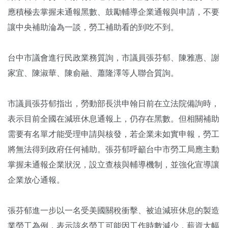
應積極去掌握未通報黑數、鼓勵輔導企業通報與申請，不要
讓中央補助淪為一談，勞工補助看的到吃不到。
台中市議會進行民政業務質詢，市議員張芬郁、陳雅惠、謝
家宜、陳淑華、陳俞融、蕭隆澤等人聯合質詢。
市議員張芬郁指出，勞動部長洪申翰日前在立法院備詢時，
表示目前全國在減班休息通報上，仍存在黑數。但相關補助
需要有名單才能受理申請與核發，若企業未如實申報，勞工
將無法得到政府任何補助。張芬郁呼籲台中市勞工局應主動
掌握未通報企業狀況，設立查核與輔導機制，並強化宣導讓
企業放心通報。
張芬郁進一步以一名受美國關稅衝擊、被迫減班休息的製造
業勞工為例，表示該名勞工可能因工作時數減少，薪資大幅