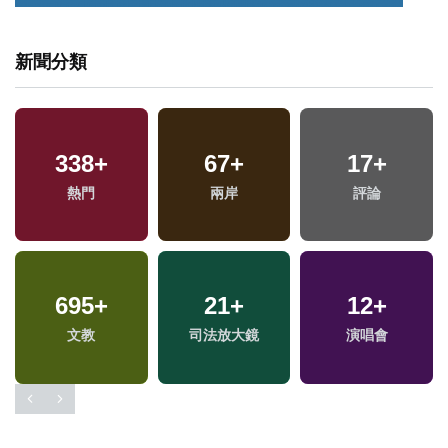
新聞分類
338
+
67
+
17
+
專
熱門
兩岸
評論
695
+
21
+
12
+
文教
司法放大鏡
演唱會