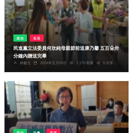
政治
生活
民進黨立法委員何欣純母親節前送康乃馨 五百朵卅
分鐘內贈送完畢
林獻元
2024年五月05日
7,170 觀看
0 分享
政治
社會
生活