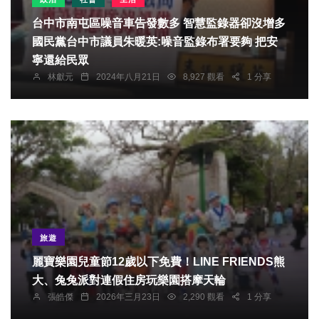
台中市南屯區噪音車告發數多 智慧監錄器卻沒增多
國民黨台中市議員朱暖英:噪音監錄布署要夠 把安
寧還給民眾
林獻元
2024年八月21日
8,927 觀看
1 分享
旅遊
麗寶樂園兒童節12歲以下免費！LINE FRIENDS熊
大、兔兔派對連假住房玩樂園搭摩天輪
張皓傑
2026年三月23日
2,290 觀看
1 分享