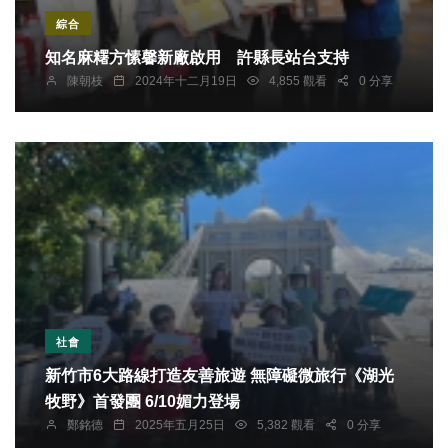
綜合
知名麻糬方愫馨新廠啟用 許縣長站台支持
陳朝枝
2024年十二月19日
4,855 觀看
0 分享
社會
新竹市6大路線打造友善旅遊 無障礙微旅行《湖光
牧野》首發團 6/10媚力登場
鄭銘德
2025年五月25日
5,382 觀看
0 分享