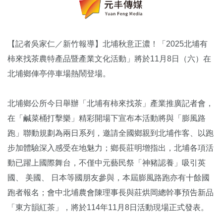
【記者吳家仁／新竹報導】北埔秋意正濃！「2025北埔有
柿來找茶農特產品暨產業文化活動」將於11月8日（六）在
北埔鄉俥亭停車場熱鬧登場。
北埔鄉公所今日舉辦「北埔有柿來找茶」產業推廣記者會，
在「鹹菜桶打擊樂」精彩開場下宣布本活動將與「膨風路
跑」聯動規劃為兩日系列，邀請全國鄉親到北埔作客、以跑
步加體驗深入感受在地魅力；鄉長莊明增指出，北埔各項活
動已躍上國際舞台，不僅中元藝民祭「神豬認養」吸引英
國、 美國、 日本等國朋友參與，本屆膨風路跑亦有十餘國
跑者報名；會中北埔農會陳理事長與莊烘岡總幹事預告新品
「東方韻紅茶」，將於114年11月8日活動現場正式發表。