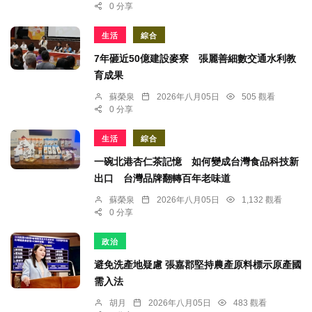
0 分享
生活
綜合
7年砸近50億建設麥寮 張麗善細數交通水利教
育成果
蘇榮泉
2026年八月05日
505 觀看
0 分享
生活
綜合
一碗北港杏仁茶記憶 如何變成台灣食品科技新
出口 台灣品牌翻轉百年老味道
蘇榮泉
2026年八月05日
1,132 觀看
0 分享
政治
避免洗產地疑慮 張嘉郡堅持農產原料標示原產國
需入法
胡月
2026年八月05日
483 觀看