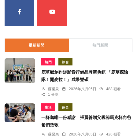
最新新聞
熱門新聞
熱門
綜合
鹿草鄉創作短影音行銷品牌新典範 「鹿草探險
隊！開麥拉！」成果豐碩
蘇榮泉
2026年八月05日
488 觀看
1 分享
生活
綜合
一杯咖啡一份感謝 張麗善贈父親節馬克杯向爸
爸們致敬
蘇榮泉
2026年八月05日
426 觀看