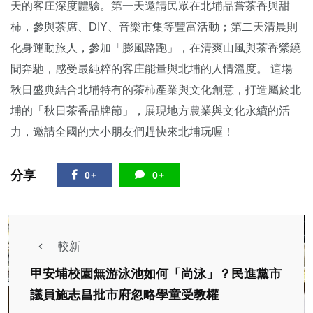
天的客庄深度體驗。第一天邀請民眾在北埔品嘗茶香與甜
柿，參與茶席、DIY、音樂市集等豐富活動；第二天清晨則
化身運動旅人，參加「膨風路跑」，在清爽山風與茶香縈繞
間奔馳，感受最純粹的客庄能量與北埔的人情溫度。 這場
秋日盛典結合北埔特有的茶柿產業與文化創意，打造屬於北
埔的「秋日茶香品牌節」，展現地方農業與文化永續的活
力，邀請全國的大小朋友們趕快來北埔玩喔！
分享
0+
0+
較新
甲安埔校園無游泳池如何「尚泳」？民進黨市
議員施志昌批市府忽略學童受教權