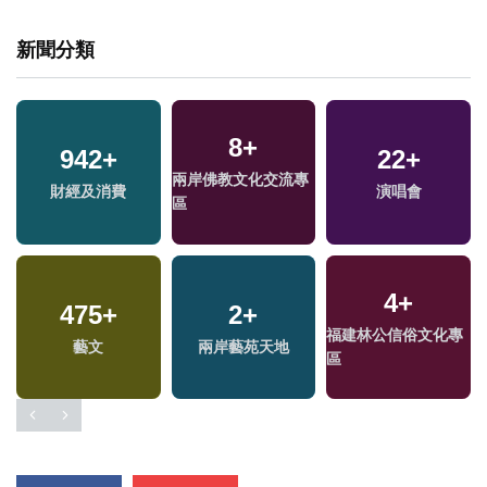
新聞分類
8
+
942
+
22
+
兩岸佛教文化交流專
財經及消費
演唱會
區
4
+
475
+
2
+
福建林公信俗文化專
藝文
兩岸藝苑天地
區