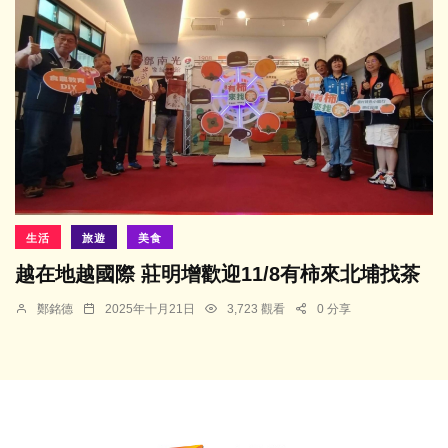
生活
旅遊
美食
越在地越國際 莊明增歡迎11/8有柿來北埔找茶
鄭銘德
2025年十月21日
3,723 觀看
0 分享