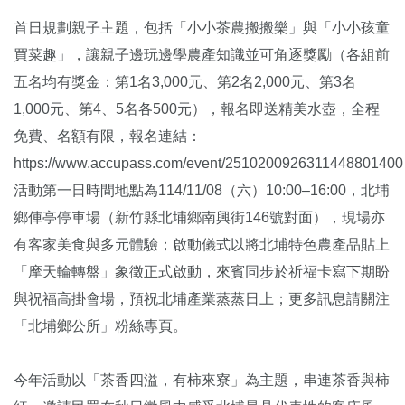
首日規劃親子主題，包括「小小茶農搬搬樂」與「小小孩童
買菜趣」，讓親子邊玩邊學農產知識並可角逐獎勵（各組前
五名均有獎金：第1名3,000元、第2名2,000元、第3名
1,000元、第4、5名各500元），報名即送精美水壺，全程
免費、名額有限，報名連結：
https://www.accupass.com/event/251020092631144880140
活動第一日時間地點為114/11/08（六）10:00–16:00，北埔
鄉俥亭停車場（新竹縣北埔鄉南興街146號對面），現場亦
有客家美食與多元體驗；啟動儀式以將北埔特色農產品貼上
「摩天輪轉盤」象徵正式啟動，來賓同步於祈福卡寫下期盼
與祝福高掛會場，預祝北埔產業蒸蒸日上；更多訊息請關注
「北埔鄉公所」粉絲專頁。
今年活動以「茶香四溢，有柿來寮」為主題，串連茶香與柿