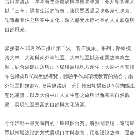
合田園漫步、草本養生茶體驗與草藥園導覽，並介紹客家人
以「三草」調養生活的智慧，讓民眾透過品味客家七味茶、
認識產業伯公與春牛文化，深入感受水磜社區的人文底蘊與
自然風光。
緊接著在10月26日推出第二波「客庄慢旅」系列，路線橫
跨大林、大湖與南外等社區。大林社區以茶產業故事為主
軸，結合渦窩山房與山下珈琲展現地方創生；大湖社區安排
布包錘染DIY與生態導覽，體驗手作與環境教育的結合；南
外社區則規劃A、B兩條路線，分別推出蝴蝶粄DIY與蝴蝶生
態池導覽，以及大份林山人文生態之旅與野兔茶園自然觀
察，展現社區豐富的自然與文化資源。
今年活動中最受矚目的「膨風擂台賽」將熱鬧登場，邀請民
眾以輕鬆詼諧的方式展現口才與創意，用客語說故事、逗趣