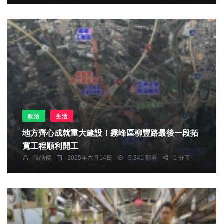
政治
生活
地方齊心成就重大建設！霧峰區柳豐路最後一段拓
寬工程順利開工
張皓傑
2025年六月14日
5,341 觀看
1 分享